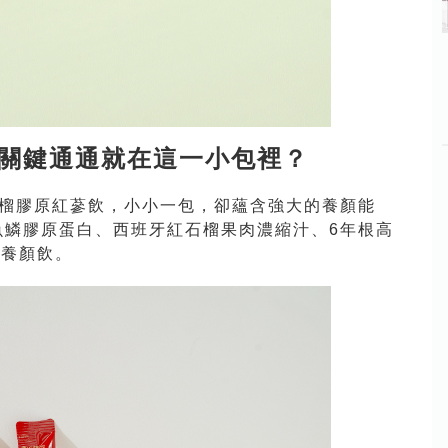
關鍵通通就在這一小包裡？
庭的石榴膠原紅蔘飲，小小一包，卻蘊含強大的養顏能
a魚鱗膠原蛋白、西班牙紅石榴果肉濃縮汁、6年根高
級養顏飲。