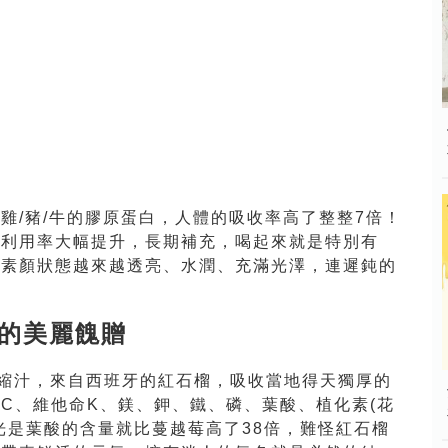
雞/豬/牛的膠原蛋白，人體的吸收率高了整整7倍！
收利用率大幅提升，長期補充，喝起來就是特別有
到素顏狀態越來越透亮、水潤、充滿光澤，連遲鈍的
的美麗餽贈
濃縮汁，來自西班牙的紅石榴，吸收當地得天獨厚的
C、維他命K、鎂、鉀、鐵、磷、葉酸、植化素(花
光是葉酸的含量就比蔓越莓高了38倍，難怪紅石榴