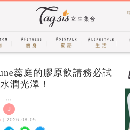
tune蕊庭的膠原飲請務必試
出水潤光澤！
J
a
| 2026-08-05