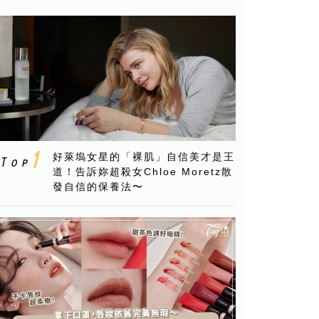
好萊塢女星的「裸肌」自信美才是王
道！告訴妳超殺女Chloe Moretz散
發自信的保養法〜