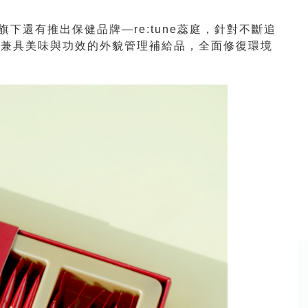
下還有推出保健品牌—re:tune蕊庭，針對不斷追
種兼具美味與功效的外貌管理補給品，全面修復環境