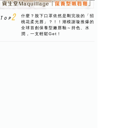
什麼？脫下口罩依然是剛完妝的「招
桃花柔光唇」？！！潮模謝璇推爆的
全球首創保養型嫩唇釉～持色、水
潤，一支輕鬆Get！