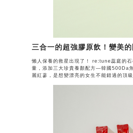
三合一的超強膠原飲！變美的
懶人保養的救星出現了！ re:tune蕊
量，添加三大珍貴養顏配方—韓國500D
麗紅蔘，是想變漂亮的女生不能錯過的頂