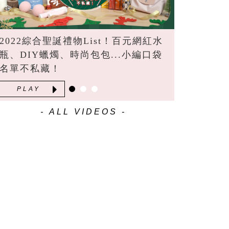
2022綜合聖誕禮物List！百元網紅水
瓶、DIY蠟燭、時尚包包...小編口袋
名單不私藏！
PLAY
- ALL VIDEOS -