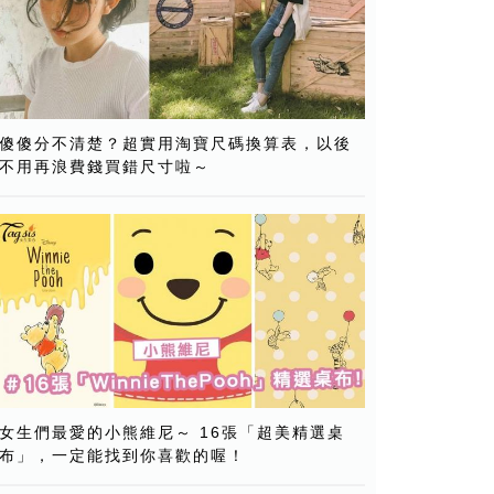
傻傻分不清楚？超實用淘寶尺碼換算表，以後
不用再浪費錢買錯尺寸啦～
女生們最愛的小熊維尼～ 16張「超美精選桌
布」，一定能找到你喜歡的喔！