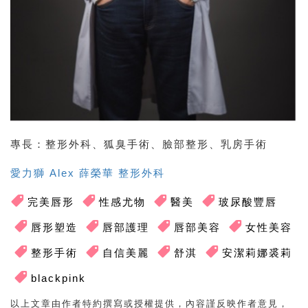
專長：整形外科、狐臭手術、臉部整形、乳房手術
愛力獅 Alex 薛榮華 整形外科
完美唇形
性感尤物
醫美
玻尿酸豐唇
唇形塑造
唇部護理
唇部美容
女性美容
整形手術
自信美麗
舒淇
安潔莉娜裘莉
blackpink
以上文章由作者特約撰寫或授權提供，內容謹反映作者意見，