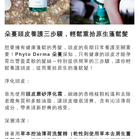
朵蔓頭皮養護三步驟，輕鬆重拾原生蓬鬆髮
想要擁有健康蓬鬆的秀髮，頭皮的長期日常養護至關重
要！
Phyto Derma 朵蔓
深知，只有健康的頭皮才能孕
育出豐盈柔順的髮絲～特別提供簡單的三步驟，讓你輕
鬆養護頭皮，從而重拾原生的蓬鬆髮！
淨化頭皮：
首先使用
頭皮磨砂淨化霜
，細緻的杏桃核顆粒溫和去除
老廢角質和多餘油脂，讓頭皮徹底清爽。含有沁涼薄荷
成分，帶來清新舒爽的感受。
深層清潔：
接著用
草本控油薄荷洗髮精（乾性則使用草本去屑生薑