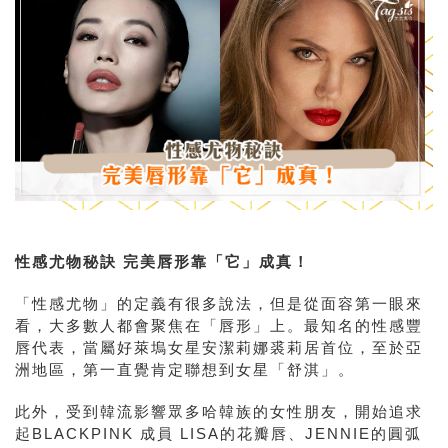
性感尤物秘訣 完美唇形靠「它」成真！
「性感尤物」的定義有很多說法，但是從面容第一眼來
看，大多數人都會聚焦在「唇形」上。最知名的性感豐
唇代表，當屬好萊塢女星安潔莉娜裘莉居首位，至於亞
洲地區，第一直覺肯定聯想到女星「舒淇」。
此外，受到韓流影響眾多哈韓族的女性朋友，開始追求
起BLACKPINK 成員 LISA的花瓣唇、JENNIE的圓弧