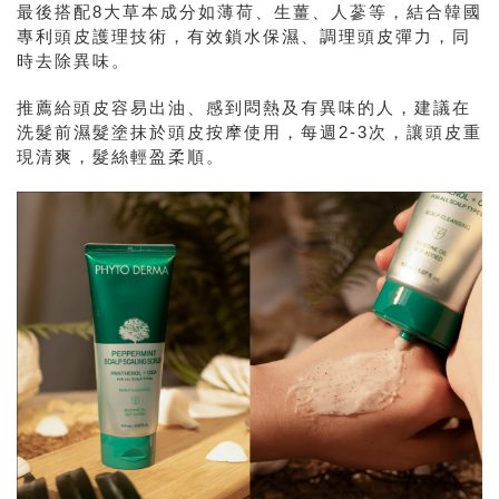
最後搭配8大草本成分如薄荷、生薑、人蔘等，結合韓國
專利頭皮護理技術，有效鎖水保濕、調理頭皮彈力，同
時去除異味。
推薦給頭皮容易出油、感到悶熱及有異味的人，建議在
洗髮前濕髮塗抹於頭皮按摩使用，每週2-3次，讓頭皮重
現清爽，髮絲輕盈柔順。