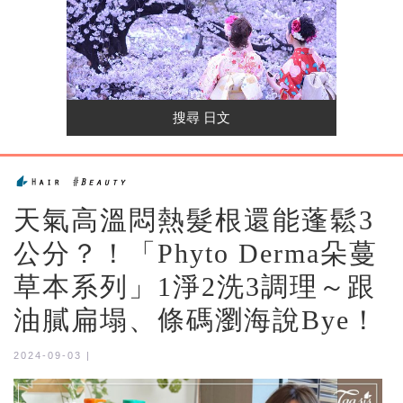
天氣高溫悶熱髮根還能蓬鬆3
公分？！「Phyto Derma朵蔓
草本系列」1淨2洗3調理～跟
油膩扁塌、條碼瀏海說Bye！
2024-09-03 |