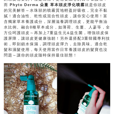
而
Phyto Derma 朵蔓 草本頭皮淨化噴霧
就是你頭皮
的完美解答～水珠狀的噴霧質地輕盈好吸收，完全不黏
膩！適合油性、乾性或混合性頭皮，讓你安心使用！富
含獨家草本養護成分，深層滋養調理頭皮，更能平衡油
水比例。融合8種草本成分，如薄荷、生薑、人蔘等，全
方位呵護頭皮～再加上7重益生元&益生菌，增強頭皮保
護屏障，讓頭皮更健康強韌！另外還搭配3重韓國專利技
術，即刻鎖水保濕，調理頭皮彈力，去除異味。適合乾
髮和濕髮使用，每天使用當作日常養護頭皮的髮寶也沒
問題～讓你的頭皮隨時保持最佳狀態！