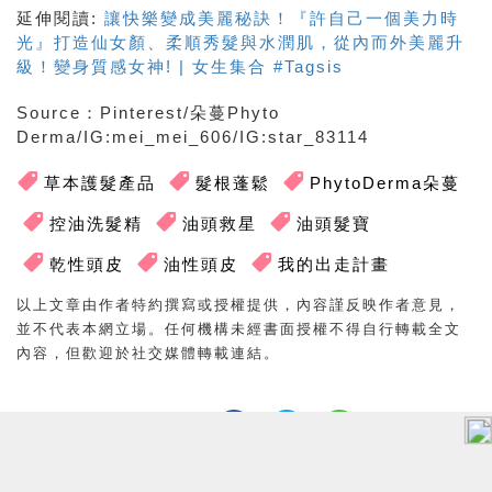
延伸閱讀
:
讓快樂變成美麗秘訣！『許自己一個美力時
光』打造仙女顏、柔順秀髮與水潤肌，從內而外美麗升
級！變身質感女神! | 女生集合 #Tagsis
Source：Pinterest/朵蔓Phyto
Derma/IG:mei_mei_606/IG:star_83114
草本護髮產品
髮根蓬鬆
PhytoDerma朵蔓
控油洗髮精
油頭救星
油頭髮寶
乾性頭皮
油性頭皮
我的出走計畫
以上文章由作者特約撰寫或授權提供，內容謹反映作者意見，
並不代表本網立場。任何機構未經書面授權不得自行轉載全文
內容，但歡迎於社交媒體轉載連結。