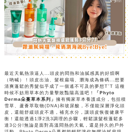
最近天氣熱浪逼人...頭皮的悶熱和油膩感真的好煩啊
（吶喊）！頭皮出油、髮根扁塌、瀏海成為條碼...想要
清爽蓬鬆的秀髮似乎成了一個遙不可及的夢想TˇT 這種
時候不妨用草本的力量擊敗豔陽高溫吧！
「Phyto
Derma朵蔓草本系列」
擁有獨家草本養護成分，包括積
雪草、蘆薈萃取物(DNA)和玻尿酸，不僅能深層淨化頭
皮，還能舒緩頭皮不適，補充水分，讓頭皮恢復健康平
衡！還能透過1淨2洗3調理的步驟，輕鬆讓髮根蓬鬆多
達3公分!無論是面對高溫悶熱的天氣，還是持久的戶外
活動，Phyto Derma朵蔓都能輕鬆讓你無懼油膩扁塌，