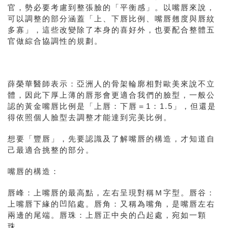
官，勢必要考慮到整張臉的「平衡感」。以嘴唇來說，
可以調整的部分涵蓋「上、下唇比例、嘴唇翹度與唇紋
多寡」，這些改變除了本身的喜好外，也要配合整體五
官做綜合協調性的規劃。
薛榮華醫師表示：亞洲人的骨架輪廓相對歐美來說不立
體，因此下厚上薄的唇形會更適合我們的臉型，一般公
認的黃金嘴唇比例是「上唇：下唇＝1：1.5」，但還是
得依照個人臉型去調整才能達到完美比例。
想要「豐唇」，先要認識及了解嘴唇的構造，才知道自
己最適合挑整的部分。
嘴唇的構造：
唇峰：上嘴唇的最高點，左右呈現對稱Ｍ字型。
唇谷：
上嘴唇下緣的凹陷處。
唇角：又稱為嘴角，是嘴唇左右
兩邊的尾端。
唇珠：上唇正中央的凸起處，宛如一顆
珠。