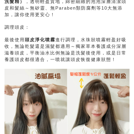
洗髮精）
，透明輕盈質地，綿密細緻的泡泡深層清潔頭
皮和髮絲～無矽靈、無Paraben類防腐劑等10大無添
加，讓你使用更安心！
調理頭皮：
最後使用
頭皮淨化噴霧
進行調理，水珠狀噴霧輕盈好吸
收，無論乾髮還是濕髮都適用～獨家草本養護成分深層
滋養頭皮，平衡油水比例無論是洗髮後使用，或是日常
養護頭皮都很適合，一噴就讓頭皮恢復健康狀態！