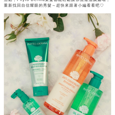
重新找回自信耀眼的秀髮～趕快來跟著小編看看吧♡