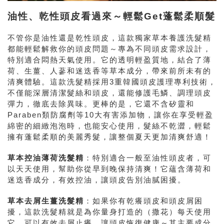
油性、乾性頭皮看過來～輕鬆Get蓬鬆柔順髮
不管你是油性還是乾性頭皮，這款獨家草本養護洗髮精
都能輕鬆解救你的頭皮問題～專為不同頭皮需求設計，
特別適合悶熱天氣使用。它的透明輕盈質地，結合了薄
荷、生薑、人蔘和迷迭香等草本成分，帶來前所未有的
清爽體驗。這款洗髮精採用3重韓國頭皮護理專利技術，
不僅能深層清潔髮絲和頭皮，還能修護毛鱗、調理頭皮
彈力，徹底去除異味。更棒的是，它還不含矽靈和
Paraben類防腐劑等10大有害添加物，讓你在享受輕盈
綿密的細緻泡泡時，也能安心使用，髮絲不乾澀，輕鬆
擁有蓬鬆柔順的美麗秀髮，讓整個夏天更加清爽舒適！
草本控油薄荷洗髮精
：特別適合一般至油性頭皮者，可
以天天使用，幫助你從早到晚保持清爽！它蘊含薄荷和
迷迭香成分，有效控油，讓頭皮告別油膩困擾。
草本去屑生薑洗髮精
：如果你有乾癢頭皮和頭皮屑困
擾，這款洗髮精就是為你量身打造的（撒花）每天使用
它，可以有效去屑止癢，讓頭皮恢復健康～其主要成分