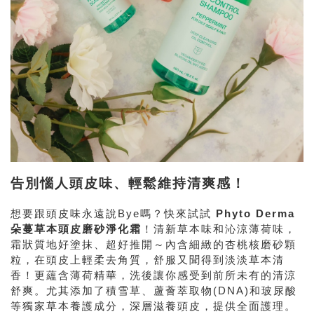
告別惱人頭皮味、輕鬆維持清爽感！
想要跟頭皮味永遠說Bye嗎？快來試試
Phyto Derma
朵蔓草本頭皮磨砂淨化霜
！清新草本味和沁涼薄荷味，
霜狀質地好塗抹、超好推開～內含細緻的杏桃核磨砂顆
粒，在頭皮上輕柔去角質，舒服又聞得到淡淡草本清
香！更蘊含薄荷精華，洗後讓你感受到前所未有的清涼
舒爽。尤其添加了積雪草、蘆薈萃取物(DNA)和玻尿酸
等獨家草本養護成分，深層滋養頭皮，提供全面護理。