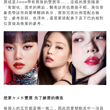
唇或是Jisoo帶有唇珠的豐唇等….，這樣的唇形隨著
「客製化」需求的興起，醫美診所也應接不暇。萊佳形
象美學診所薛榮華醫師表示，唇形完美比例需配合臉
型，參考形狀、色澤外，還需要搭配鼻子及下巴的相對
位置做為衡量的參考。
想要ㄉㄨㄞ豐唇 先了解唇的構造
每個人的五官都是獨一無二，因此想要變動其中一項器