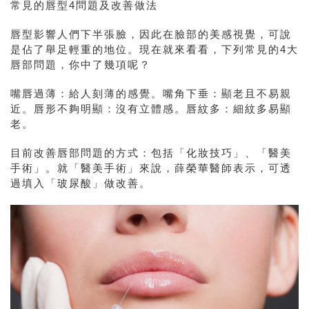
常見的唇型4問題及改善做法
唇型影響人們下半張臉，因此在臉部的美感視覺，可說
是佔了舉足輕重的地位。現在就來看看，下列常見的4大
唇部問題，你中了幾項呢？
嘴唇過薄：給人刻薄的感覺。
嘴角下垂：顯老且不易親
近。
唇形不夠明顯：沒有立體感。
唇紋多：細紋多易顯
老。
目前改善唇部問題的方式：包括「化妝技巧」、「醫美
手術」。就「醫美手術」來說，薛榮華醫師表示，可透
過填入「玻尿酸」做改善。