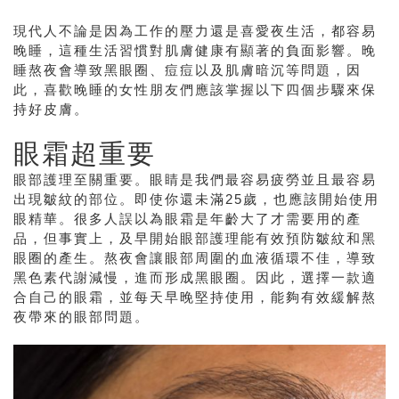
現代人不論是因為工作的壓力還是喜愛夜生活，都容易
晚睡，這種生活習慣對肌膚健康有顯著的負面影響。晚
睡熬夜會導致黑眼圈、痘痘以及肌膚暗沉等問題，因
此，喜歡晚睡的女性朋友們應該掌握以下四個步驟來保
持好皮膚。
眼霜超重要
眼部護理至關重要。眼睛是我們最容易疲勞並且最容易
出現皺紋的部位。即使你還未滿25歲，也應該開始使用
眼精華。很多人誤以為眼霜是年齡大了才需要用的產
品，但事實上，及早開始眼部護理能有效預防皺紋和黑
眼圈的產生。熬夜會讓眼部周圍的血液循環不佳，導致
黑色素代謝減慢，進而形成黑眼圈。因此，選擇一款適
合自己的眼霜，並每天早晚堅持使用，能夠有效緩解熬
夜帶來的眼部問題。