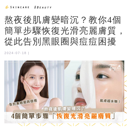
熬夜後肌膚變暗沉？教你4個
簡單步驟恢復光滑亮麗膚質，
從此告別黑眼圈與痘痘困擾
2024-07-18 |