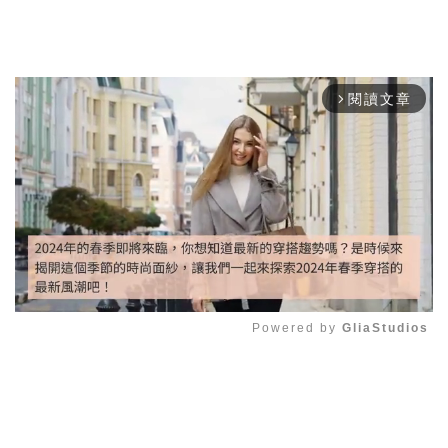
閱讀文章
arrow_forward_ios
Powered by 
GliaStudios
Mute