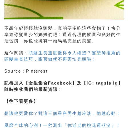
不想年紀輕輕就沒頭髮，真的要多吃這些食物了！快分
享給你髮量少的姊妹們吧！通過合理的飲食和良好的生
活習慣，你也能擁有一頭烏黑亮麗的美髮。
延伸閱讀：
頭髮生長速度慢得令人絕望？髮型師推薦的
頭髮生長技巧，跟著做就不再害怕禿頭啦！
Source：Pinterest
記得加入【女生集合Facebook】及【IG: tagsis.ig】
隨時接收我們的最新資訊！
【往下看更多】
想讓他更愛你？對這三個星座男生越冷淡，他越心動！
風靡全球的心測！一秒測出「你近期的桃花運狀況」！