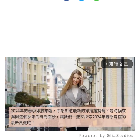
閱讀文章
arrow_forward_ios
Powered by 
GliaStudios