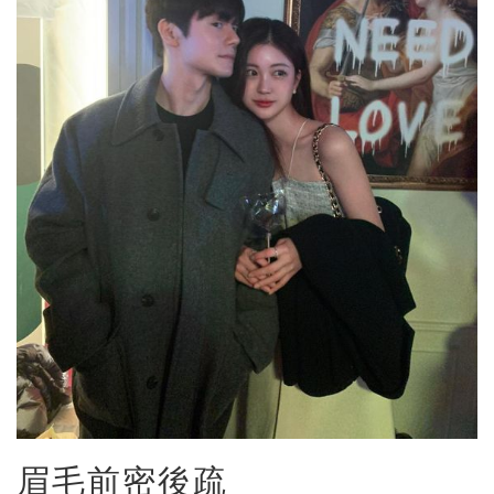
眉毛前密後疏