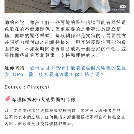
總的來說，雖然了解一些可能的警告信號可能有助於避
免潛在的不健康關係，但更重要的是要專注於建立積
極、健康的關係模式。每段關係都是獨特的，需要雙方
共同努力和付出才能維持長久。與其過度關注可能的負
面特徵，不如花時間培養自己成為一個更好的伴侶，並
尋找那些能夠互相尊重、支持和理解的人。
延伸閱讀：
愛情盲目？感情中最易被騙財又騙色的星座
女TOP5，愛上後容易鬼遮眼！你上榜了嗎？
Source：Pinterest
命理師揭秘6大渣男面相特徵
以上文章由作者特約撰寫或授權提供，內容謹反映作者意見，
並不代表本網立場。任何機構未經書面授權不得自行轉載全文
內容，但歡迎於社交媒體轉載連結。