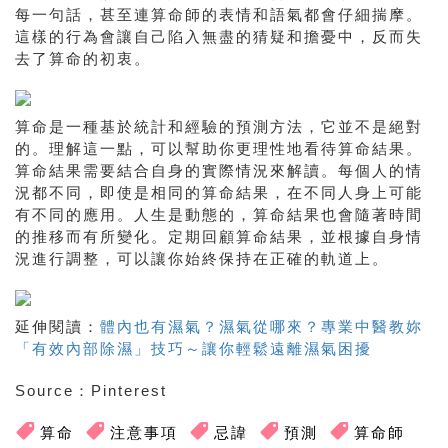
每一句話，甚至連算命師的表情和語氣都會仔細揣摩。
這樣的行為會讓自己陷入無盡的猜疑和擔憂中，反而失
去了算命的初衷。
算命是一種基於統計和經驗的預測方法，它並不是絕對
的。理解這一點，可以幫助你更理性地看待算命結果。
算命結果需要結合自身的實際情況來解讀。每個人的情
況都不同，即使是相同的算命結果，在不同人身上可能
有不同的應用。人生是動態的，算命結果也會隨著時間
的推移而有所變化。定期回顧算命結果，並根據自身情
況進行調整，可以讓你始終保持在正確的軌道上。
延伸閱讀：
體內也有濕氣？濕氣從哪來？專業中醫教妳
「有效內部除濕」技巧～讓你輕鬆遠離濕氣困擾
Source：Pinterest
算命
注意事項
忌諱
預測
算命師