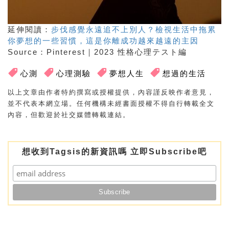
延伸閱讀：
步伐感覺永遠追不上別人？檢視生活中拖累
你夢想的一些習慣，這是你離成功越來越遠的主因
Source
：
Pinterest
｜2023 性格心理テスト編
心測
心理測驗
夢想人生
想過的生活
以上文章由作者特約撰寫或授權提供，內容謹反映作者意見，
並不代表本網立場。任何機構未經書面授權不得自行轉載全文
內容，但歡迎於社交媒體轉載連結。
想收到Tagsis的新資訊嗎 立即Subscribe吧