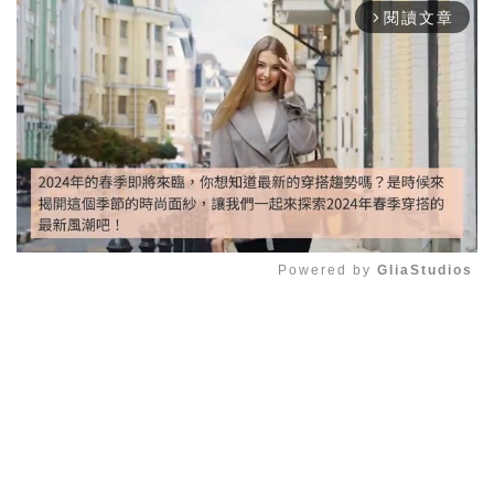
閱讀文章
arrow_forward_ios
Powered by 
GliaStudios
Mute