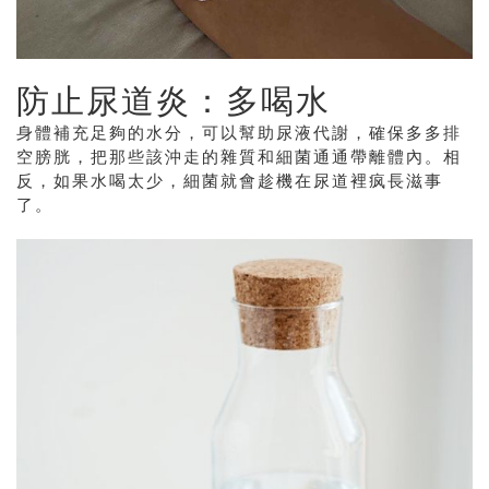
防止尿道炎：多喝水
身體補充足夠的水分，可以幫助尿液代謝，確保多多排
空膀胱，把那些該沖走的雜質和細菌通通帶離體內。相
反，如果水喝太少，細菌就會趁機在尿道裡疯長滋事
了。