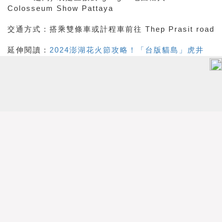
Colosseum Show Pattaya
交通方式：搭乘雙條車或計程車前往 Thep Prasit road
延伸閱讀：
2024澎湖花火節攻略！「台版貓島」虎井
嶼、七美島等多個必訪景點懶人包♡
Source：Klook、KKdays
芭達雅
人妖秀
Alcazar
Cabaret
蒂芬妮人妖秀
金宮歌舞劇場
Kathoey
娛樂
泰國
旅遊
以上文章由作者特約撰寫或授權提供，內容謹反映作者意見，
並不代表本網立場。任何機構未經書面授權不得自行轉載全文
內容，但歡迎於社交媒體轉載連結。