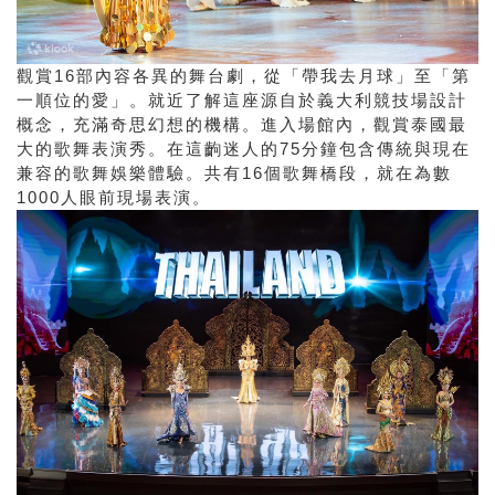
觀賞16部內容各異的舞台劇，從「帶我去月球」至「第
一順位的愛」。就近了解這座源自於義大利競技場設計
概念，充滿奇思幻想的機構。進入場館內，觀賞泰國最
大的歌舞表演秀。在這齣迷人的75分鐘包含傳統與現在
兼容的歌舞娛樂體驗。共有16個歌舞橋段，就在為數
1000人眼前現場表演。