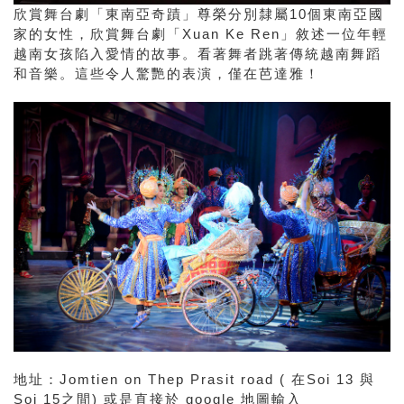
欣賞舞台劇「東南亞奇蹟」尊榮分別隸屬10個東南亞國
家的女性，欣賞舞台劇「Xuan Ke Ren」敘述一位年輕
越南女孩陷入愛情的故事。看著舞者跳著傳統越南舞蹈
和音樂。這些令人驚艷的表演，僅在芭達雅！
地址：Jomtien on Thep Prasit road ( 在Soi 13 與
Soi 15之間) 或是直接於 google 地圖輸入