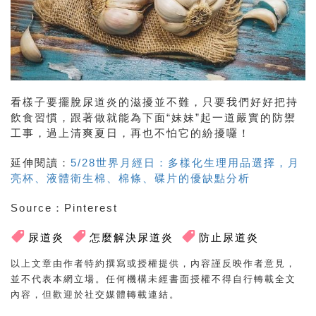
看樣子要擺脫尿道炎的滋擾並不難，只要我們好好把持
飲食習慣，跟著做就能為下面“妹妹”起一道嚴實的防禦
工事，過上清爽夏日，再也不怕它的紛擾囉！
延伸閱讀：
5/28世界月經日：多樣化生理用品選擇，月
亮杯、液體衛生棉、棉條、碟片的優缺點分析
Source：Pinterest
尿道炎
怎麼解決尿道炎
防止尿道炎
以上文章由作者特約撰寫或授權提供，內容謹反映作者意見，
並不代表本網立場。任何機構未經書面授權不得自行轉載全文
內容，但歡迎於社交媒體轉載連結。