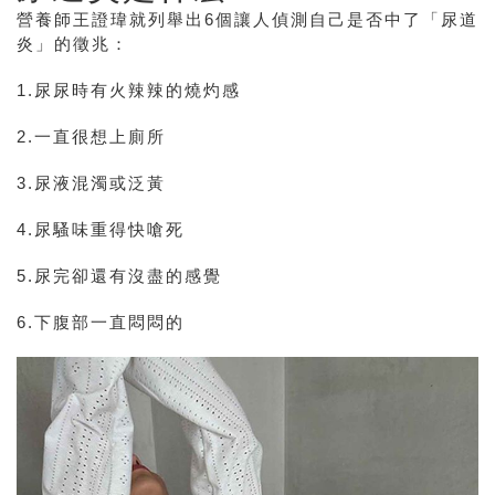
營養師王證瑋就列舉出6個讓人偵測自己是否中了「尿道
炎」的徵兆：
1.尿尿時有火辣辣的燒灼感
2.一直很想上廁所
3.尿液混濁或泛黃
4.尿騷味重得快嗆死
5.尿完卻還有沒盡的感覺
6.下腹部一直悶悶的