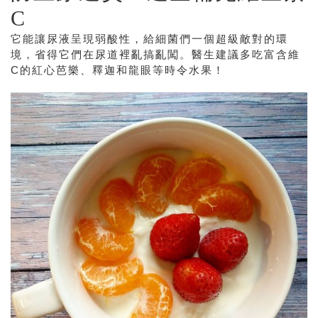
C
它能讓尿液呈現弱酸性，給細菌們一個超級敵對的環
境，省得它們在尿道裡亂搞亂闖。醫生建議多吃富含維
C的紅心芭樂、釋迦和龍眼等時令水果！