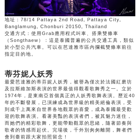
地址：78/14 Pattaya 2nd Road, Pattaya City,
Banglamung, Chonburi 20150, Thailand
交通方式：使用Grab應用程式叫車、搭乘雙條車
（Songthaew）：這是泰國普遍的公共交通工具，類似
於小型公共汽車。可以在芭達雅市區內攔截雙條車前往
指定目的地。
蒂芬妮人妖秀
最愛
芭達雅
的蒂芬妮人妖秀，被譽為僅次於法國紅磨坊
及拉斯維加斯表演的世界最值得觀看歌舞秀之一。立於
1974年，是東南亞首個真正的人妖秀歌舞表演。歷近40
年的不斷發展，已演練成為世界級的精美絕倫表演，受
到成千上萬來自世界各地觀眾的喜愛，成為泰國最受歡
迎的歌舞表演。看著美豔的表演者們，被其魅力迷住，
而她們的精彩歌舞，更能帶動觀眾的思緒，隨著節奏與
歌者的情感而起伏。完場後，千外別匆匆離開，舞者們
會到臺前跟大家拍照留念！