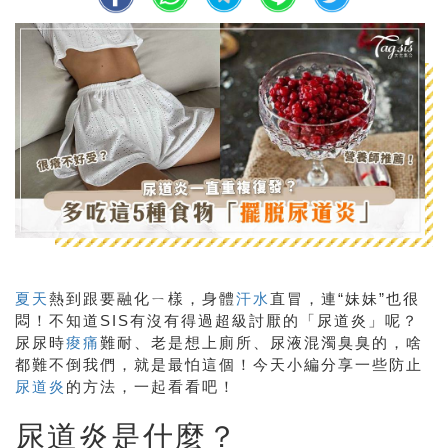
夏天
熱到跟要融化ㄧ樣，身體
汗水
直冒，連“妹妹”也很
悶！不知道SIS有沒有得過超級討厭的「尿道炎」呢？
尿尿時
痠痛
難耐、老是想上廁所、尿液混濁臭臭的，啥
都難不倒我們，就是最怕這個！今天小編分享一些防止
尿道炎
的方法，一起看看吧！
尿道炎是什麼？