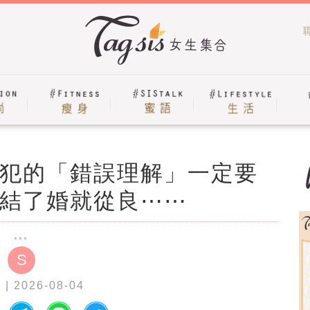
犯的「錯誤理解」一定要
結了婚就從良⋯⋯
S
a
| 2026-08-04