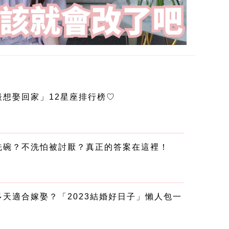
想娶回家」12星座排行榜♡
洗碗？不洗怕被討厭？真正的答案在這裡！
天適合嫁娶？「2023結婚好日子」懶人包一