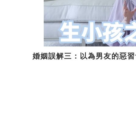
婚姻誤解三：以為男友的惡習