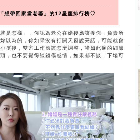
「想帶回家當老婆」的12星座排行榜♡
樣就是怎樣」，你認為老公在婚後應該養你，負責所
是妳以為的，你如果沒有打開天窗說亮話，可能就會
了小孩後，雙方工作應該怎麼調整，諸如此類的細節
前頭，也不要覺得談錢傷感情，如果都不談，下場可