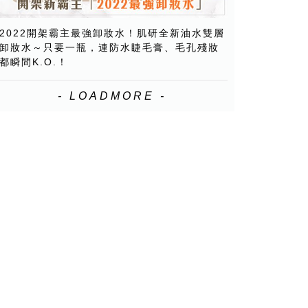
2022開架霸主最強卸妝水！肌研全新油水雙層
卸妝水～只要一瓶，連防水睫毛膏、毛孔殘妝
都瞬間K.O.！
- LOADMORE -