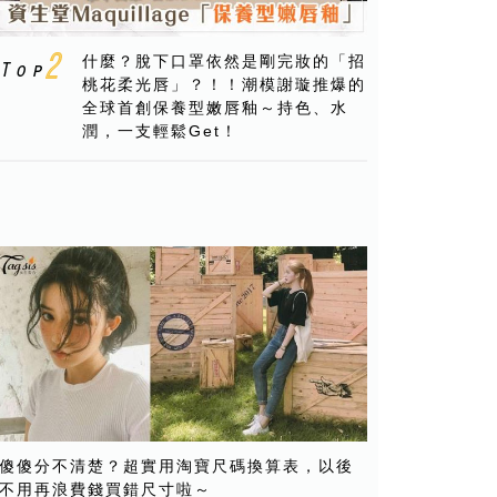
什麼？脫下口罩依然是剛完妝的「招
桃花柔光唇」？！！潮模謝璇推爆的
全球首創保養型嫩唇釉～持色、水
潤，一支輕鬆Get！
傻傻分不清楚？超實用淘寶尺碼換算表，以後
不用再浪費錢買錯尺寸啦～