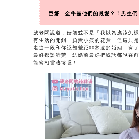
巨蟹、金牛是他們的最愛？！男生們
葳老闆說道，婚姻並不是「我以為應該怎
有生活的開銷，負責小孩的花費，但這只
走進一段和你認知差距非常遠的婚姻，有
最好都談清楚！結婚前最好把醜話都說在
能會相當淒慘喔！