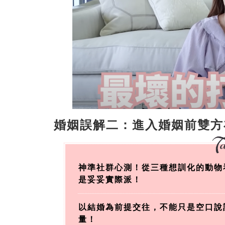
婚姻誤解二：進入婚姻前雙方
神準社群心測！從三種想訓化的動物
是妥妥實際派！
以結婚為前提交往，不能只是空口說
量！