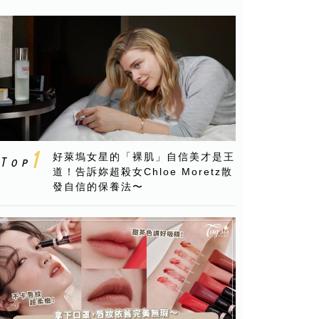
好萊塢女星的「裸肌」自信美才是王
道！告訴妳超殺女Chloe Moretz散
發自信的保養法〜