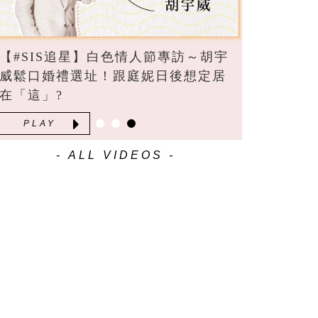
【#SIS追星】白色情人節專訪～胡宇
威鬆口婚禮選址！跟庭妮日後想定居
在「這」?
PLAY
- ALL VIDEOS -