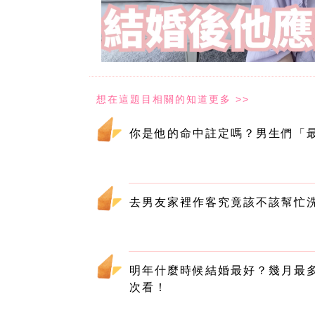
你是他的命中註定嗎？男生們「最
去男友家裡作客究竟該不該幫忙
明年什麼時候結婚最好？幾月最多
次看！