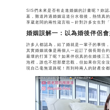
SIS們未來是否有走進婚姻的計畫呢？妳
墓，難道跨過婚姻這道分水嶺後，熱情真
享葳老闆的兩性箴言啦～針對許多女生對
婚姻誤解一：以為婚後伴侶會
許多人都認為，結了婚就是一輩子的事情
其實婚姻就像是兩個人一起訂了個長期合
最壞的打算了呢？如果伴侶真的在婚後三
泡裡，誰也不想那麼悲觀，但如果你完全
現自己毫無退路呢！而到時兩人的財產全