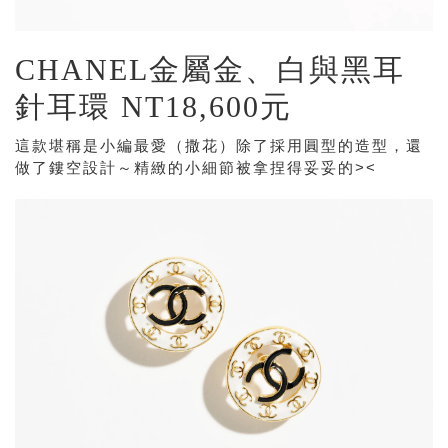
CHANEL金屬金、白與黑耳
針耳環 NT18,600元
這款堪稱是小編最愛（撒花）除了採用圓型的造型，還
做了鏤空設計～精緻的小細節被拿捏得妥妥的><