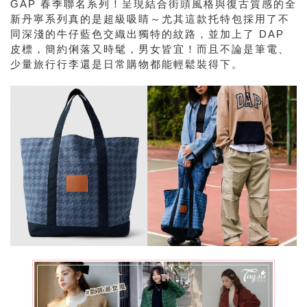
GAP 春季聯名系列！呈現結合街頭風格與復古質感的全
新丹寧系列真的是超級吸睛～尤其這款托特包採用了不
同深淺的牛仔藍色交織出獨特的紋路，並加上了 DAP
皮標，簡約俐落又時髦，男女皆宜！而且不論是筆電、
少量旅行行李還是日常購物都能輕鬆裝得下。