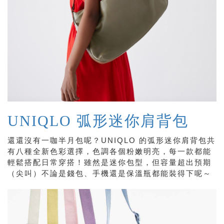
UNIQLO 弧形迷你肩背包
還還沒有一咖半月包呢？UNIQLO 的弧形迷你肩背包共
有八種全新色彩選擇，色調各個粉嫩明亮，每一款都能
輕鬆搭配日常穿搭！雖然是迷你包型，但容量超出預期
（尖叫）不論是錢包、手機還是保溫瓶都能裝得下呢～