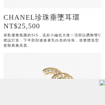
CHANEL珍珠垂墜耳環
NT$25,500
喜歡優雅氛圍的SIS，這款小編也大推！頂部以鑽飾雙C
標誌打造，下半部則連接著乳白色的珍珠，使整體造型
更顯典雅高貴。