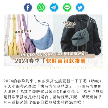
2024的春季到來，你的穿搭也該更新一下了吧（吶喊）
今天小編帶來多款「快時尚包款精選」，不僅時尚更抓
人眼球！尤其還能輕鬆以超高CP值引領流行風潮♡無論
是日常穿搭或是特別場合，都能輕鬆搭配，展現獨特品
味～趕快來讓你在春日裡散發出時尚魅力吧！