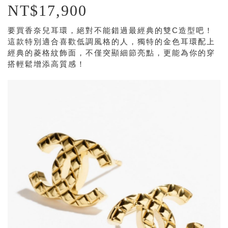
NT$17,900
要買香奈兒耳環，絕對不能錯過最經典的雙C造型吧！
這款特別適合喜歡低調風格的人，獨特的金色耳環配上
經典的菱格紋飾面，不僅突顯細節亮點，更能為你的穿
搭輕鬆增添高質感！