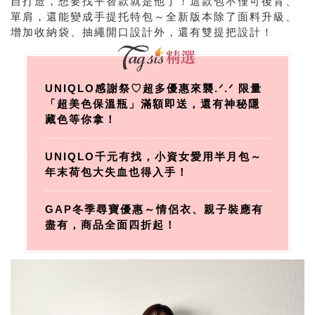
自打造，想要找平替款就是他了！這款包不僅可後背、
單肩，還能變成手提托特包～全新版本除了面料升級、
增加收納袋、抽繩開口設計外，還有雙提把設計！
UNIQLO感謝祭♡超多優惠來襲.ᐟ‪.ᐟ 限量
「超美色保溫瓶」滿額即送，還有神秘隱
藏色等你拿！
UNIQLO千元有找，小資女愛用半月包～
年末荷包大失血也得入手！
GAP冬季尋寶優惠～情侶衣、親子裝應有
盡有，商品全面四折起！