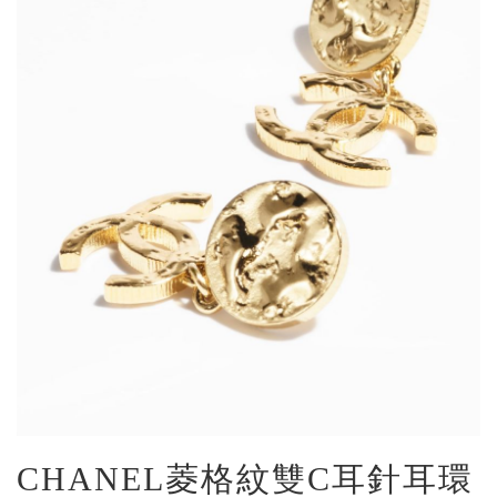
CHANEL菱格紋雙C耳針耳環