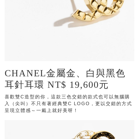
CHANEL金屬金、白與黑色
耳針耳環 NT$ 19,600元
喜歡雙C造型的你，這款三色交錯的款式也可以無腦購
入（尖叫）不只有著經典雙C LOGO，更以交錯的方式
呈現立體感～一戴上就好美呀！