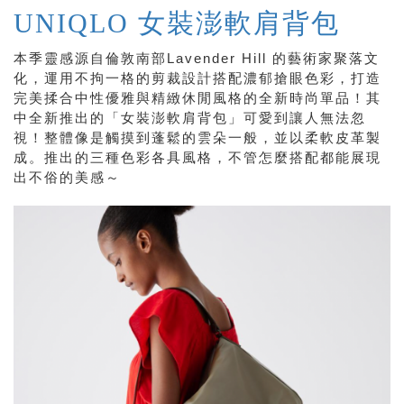
UNIQLO 女裝澎軟肩背包
本季靈感源自倫敦南部Lavender Hill 的藝術家聚落文
化，運用不拘一格的剪裁設計搭配濃郁搶眼色彩，打造
完美揉合中性優雅與精緻休閒風格的全新時尚單品！其
中全新推出的「女裝澎軟肩背包」可愛到讓人無法忽
視！整體像是觸摸到蓬鬆的雲朵一般，並以柔軟皮革製
成。推出的三種色彩各具風格，不管怎麼搭配都能展現
出不俗的美感～