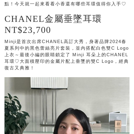
點！今天就一起來看看小香還有哪些耳環值得你入手♡
CHANEL金屬垂墜耳環
NT$23,700
Minji是首次出席CHANEL高訂大秀，身著品牌2024春
夏系列中的黑色蕾絲亮片套裝，並內搭配白色雙C Logo
上衣～最後小編的眼睛鎖定了 Minji 耳朵上的CHANEL
耳環♡大面積壓印的金屬片配上垂墜的雙C Logo，經典
復古又典雅！