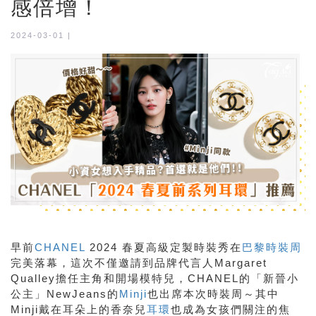
感倍增！
2024-03-01 |
早前
CHANEL
2024 春夏高級定製時裝秀在
巴黎時裝周
完美落幕，這次不僅邀請到品牌代言人Margaret
Qualley擔任主角和開場模特兒，CHANEL的「新晉小
公主」NewJeans的
Minji
也出席本次時裝周～其中
Minji戴在耳朵上的香奈兒
耳環
也成為女孩們關注的焦