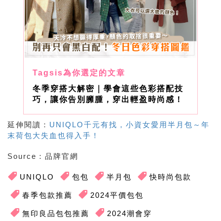
冬季穿搭大解密｜學會這些色彩搭配技
巧，讓你告別臃腫，穿出輕盈時尚感！
延伸閱讀：
UNIQLO千元有找，小資女愛用半月包～年
末荷包大失血也得入手！
Source
：品牌官網
UNIQLO
包包
半月包
快時尚包款
春季包款推薦
2024平價包包
無印良品包包推薦
2024潮會穿