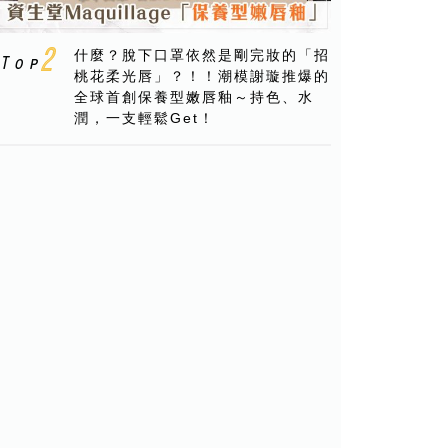
什麼？脫下口罩依然是剛完妝的「招
桃花柔光唇」？！！潮模謝璇推爆的
全球首創保養型嫩唇釉～持色、水
潤，一支輕鬆Get！