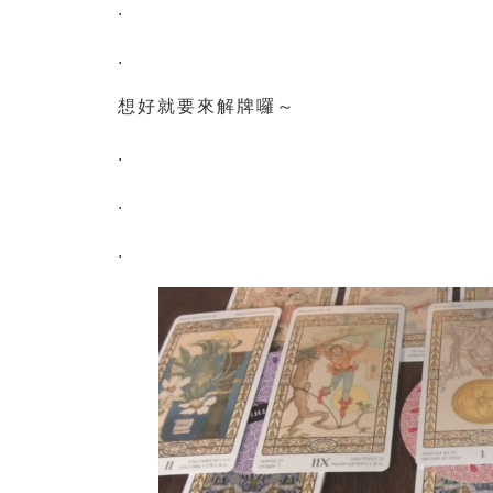
.
.
想好就要來解牌囉～
.
.
.