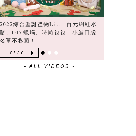
2022綜合聖誕禮物List！百元網紅水
瓶、DIY蠟燭、時尚包包...小編口袋
名單不私藏！
PLAY
- ALL VIDEOS -