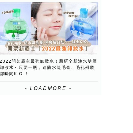
2022開架霸主最強卸妝水！肌研全新油水雙層
卸妝水～只要一瓶，連防水睫毛膏、毛孔殘妝
都瞬間K.O.！
- LOADMORE -