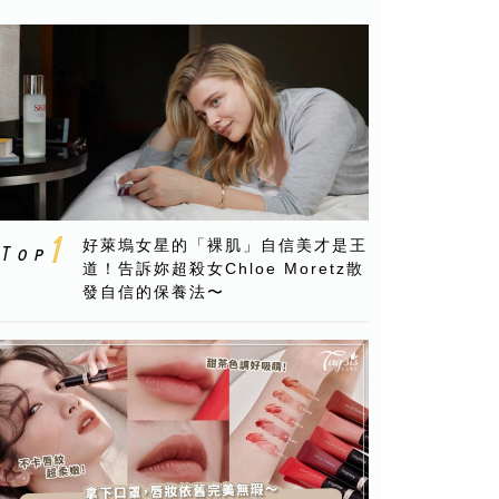
好萊塢女星的「裸肌」自信美才是王
道！告訴妳超殺女Chloe Moretz散
發自信的保養法〜