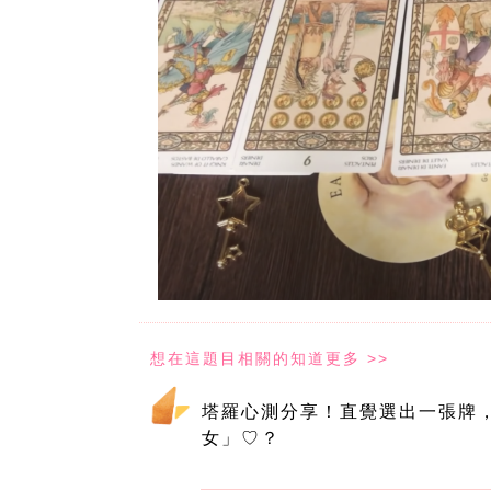
塔羅心測分享！直覺選出一張牌，
女」♡？