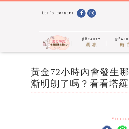
黃金72小時內會發生
漸明朗了嗎？看看塔羅
Sienn