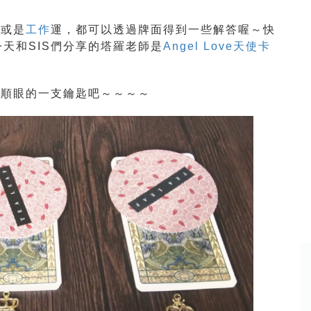
情
或是
工作
運，都可以透過牌面得到一些解答喔～快
天和SIS們分享的塔羅老師是
Angel Love天使卡
最順眼的一支鑰匙吧～～～～