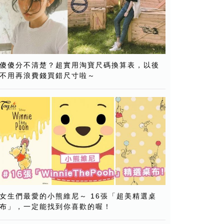
傻傻分不清楚？超實用淘寶尺碼換算表，以後
不用再浪費錢買錯尺寸啦～
女生們最愛的小熊維尼～ 16張「超美精選桌
布」，一定能找到你喜歡的喔！