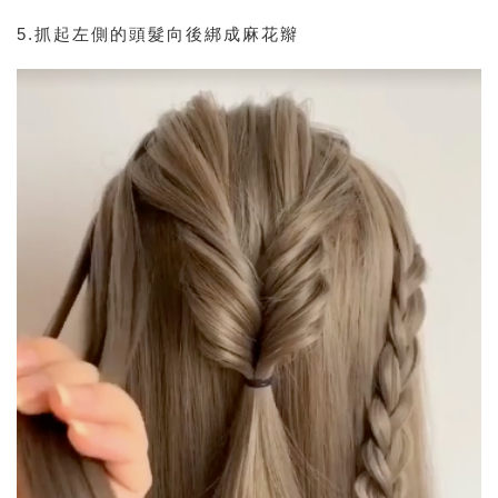
5.抓起左側的頭髮向後綁成麻花辮