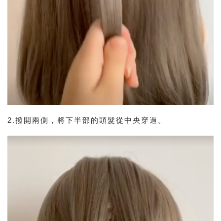
2.撥開兩側，將下半部的頭髮從中央穿過。