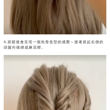
4.抓鬆後會呈現一個魚骨造型的感覺～接著抓起右側的
頭髮向後綁成麻花辮。