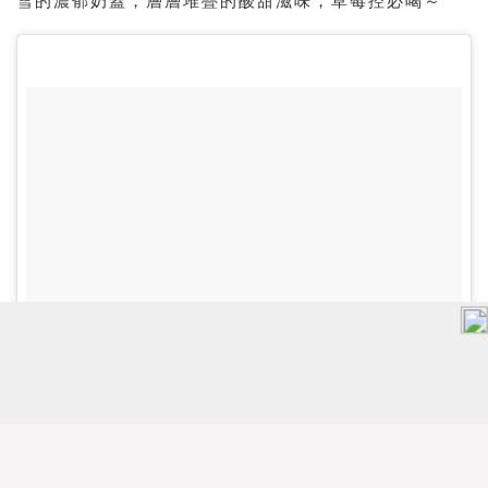
雪的濃郁奶蓋，層層堆疊的酸甜滋味，草莓控必喝～