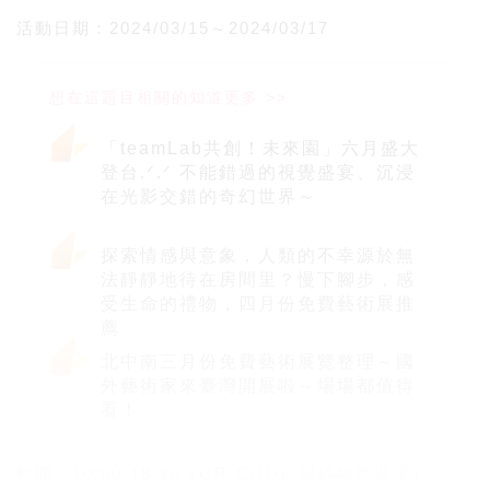
活動日期：2024/03/15～2024/03/17
「teamLab共創！未來園」六月盛大
登台.ᐟ‪.ᐟ 不能錯過的視覺盛宴、沉浸
在光影交錯的奇幻世界～
探索情感與意象，人類的不幸源於無
法靜靜地待在房間里？慢下腳步，感
受生命的禮物，四月份免費藝術展推
薦
北中南三月份免費藝術展覽整理～國
外藝術家來臺灣開展啦～場場都值得
看！
時間：10:00-18:30（QR-CODE 掃碼驗票進場）