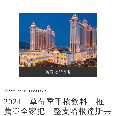
2024「草莓季手搖飲料」推
薦♡全家把一整支哈根達斯丟