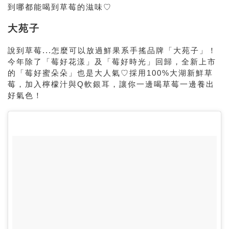
到哪都能喝到草莓的滋味♡
大苑子
說到草莓...怎麼可以放過鮮果系手搖品牌「大苑子」！
今年除了「莓好花漾」及「莓好時光」回歸，全新上市
的「莓好蜜朵朵」也是大人氣♡採用100%大湖新鮮草
莓，加入檸檬汁與Q軟銀耳，讓你一邊喝草莓一邊養出
好氣色！