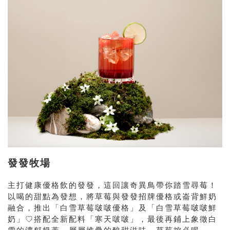
發發牧場
主打健康優格飲的發發，這回讓奇異鳥帶你踏雪尋莓！
以喝的甜點為發想，將草莓與發發招牌優格或崙背鮮奶
融合，推出「白雪草莓啵啵優格」及「白雪草莓啵啵鮮
奶」♡搭配全新配料「寒天啵啵」，最後再鋪上象徵白