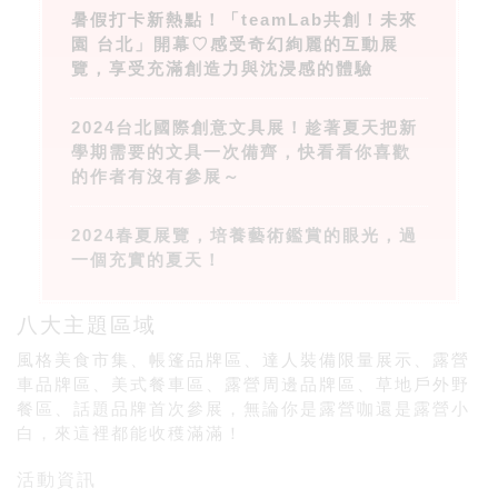
暑假打卡新熱點！「teamLab共創！未來
園 台北」開幕♡感受奇幻絢麗的互動展
覽，享受充滿創造力與沈浸感的體驗
2024台北國際創意文具展！趁著夏天把新
學期需要的文具一次備齊，快看看你喜歡
的作者有沒有參展～
2024春夏展覽，培養藝術鑑賞的眼光，過
一個充實的夏天！
八大主題區域
風格美食市集、帳篷品牌區、達人裝備限量展示、露營
車品牌區、美式餐車區、露營周邊品牌區、草地戶外野
餐區、話題品牌首次參展，無論你是露營咖還是露營小
白，來這裡都能收穫滿滿！
活動資訊