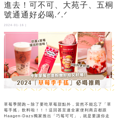
進去！可不可、大苑子、五桐
號通通好必喝.ᐟ‪.ᐟ
2024-01-16 |
草莓季開跑～除了要吃草莓甜點外，當然不能忘了「草
莓手搖」飲料啦！！！這回甚至連全家便利商店都跟
Haagen-Dazs獨家推出「巧莓可可」，就是要讓你走