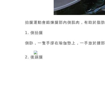
抬腿運動會鍛煉腿部內側肌肉，有助於脂
1. 側抬腿
側卧，一隻手撐在瑜伽墊上，一手放於腰部
2. 後踢腿