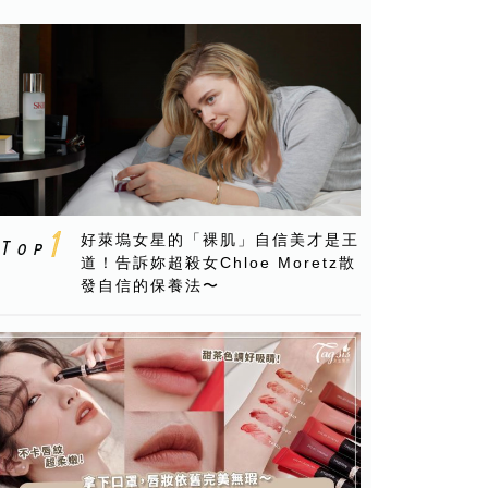
好萊塢女星的「裸肌」自信美才是王
道！告訴妳超殺女Chloe Moretz散
發自信的保養法〜