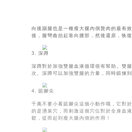
向後踢腿也是一種瘦大腿內側贅肉的最有
後，腿彎曲抬起靠向腰部，然後還原，恢
3. 深蹲
深蹲對於加強雙腿血液循環很有幫助。雙
次。深蹲可以加強雙腿的力量，同時鍛煉
4. 踮腳尖
千萬不要小看踮腳尖這個小動作哦，它對
的是湧泉穴，而刺激這個穴位對於全身血
鬆，從而起到瘦大腿內側的作用！