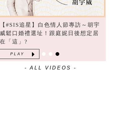
【#SIS追星】白色情人節專訪～胡宇
威鬆口婚禮選址！跟庭妮日後想定居
在「這」?
PLAY
- ALL VIDEOS -