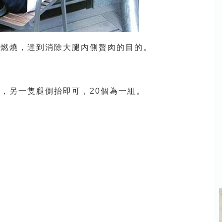
肪燃燒，達到消除大腿內側贅肉的目的。
，另一隻腿側抬即可，20個為一組。