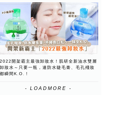
2022開架霸主最強卸妝水！肌研全新油水雙層
卸妝水～只要一瓶，連防水睫毛膏、毛孔殘妝
都瞬間K.O.！
- LOADMORE -