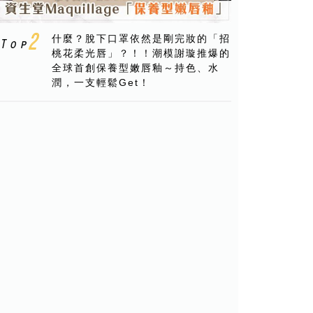
什麼？脫下口罩依然是剛完妝的「招
桃花柔光唇」？！！潮模謝璇推爆的
全球首創保養型嫩唇釉～持色、水
潤，一支輕鬆Get！