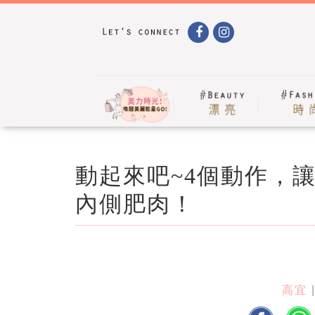
動起來吧~4個動作，
內側肥肉！
高宜
|