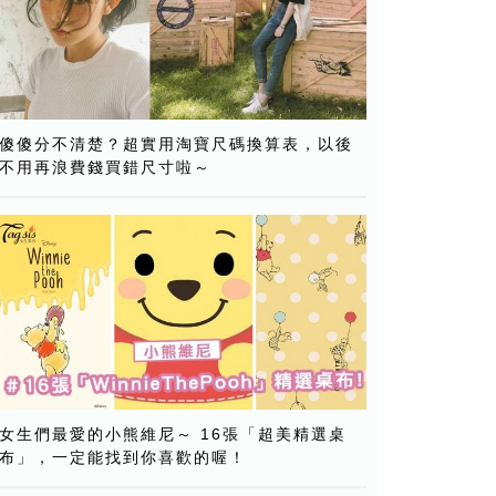
傻傻分不清楚？超實用淘寶尺碼換算表，以後
不用再浪費錢買錯尺寸啦～
女生們最愛的小熊維尼～ 16張「超美精選桌
布」，一定能找到你喜歡的喔！