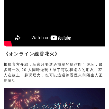
《オンライン線香花火》
根據官方介紹，玩家只要透過簡單的操作即可遊玩，最
多可一次 20 人同時遊玩！除了可以和遠方的朋友、家
人在線上一起玩煙火，也可以透過線香煙火與陌生人互
動唷♡