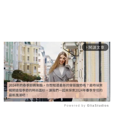
閱讀文章
arrow_forward_ios
Powered by 
GliaStudios