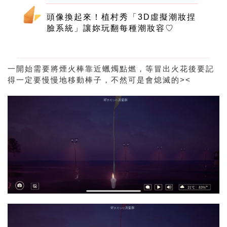
頭像換起來！植村秀「3D虛擬潮妝捏
臉系統」讓妳玩翻每種潮妝容♡
一開始需要將煙火棒靠近蠟燭點燃，等冒出火花後要記
得一定要慢慢地移動棒子，不然可是會熄滅的><