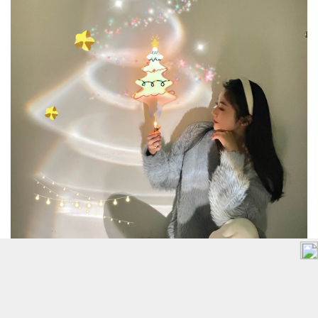
天氣這麼冷～就待在家吃喝玩樂、拍拍拍吧！
延伸閱讀：
聖誕趣味新提案！社群超熱門「多巴胺交換
禮物」玩法～限定顏色玩出新創意！