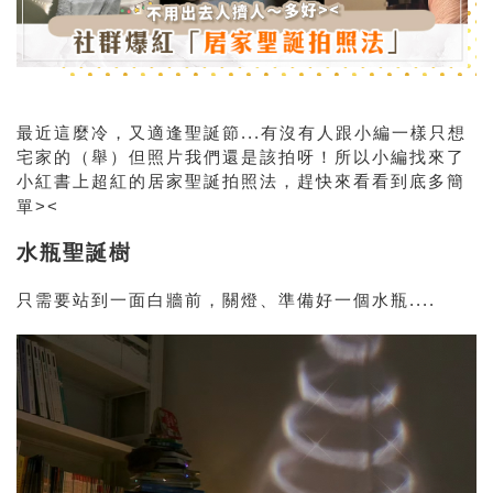
最近這麼冷，又適逢聖誕節...有沒有人跟小編一樣只想
宅家的（舉）但照片我們還是該拍呀！所以小編找來了
小紅書上超紅的居家聖誕拍照法，趕快來看看到底多簡
單><
水瓶聖誕樹
只需要站到一面白牆前，關燈、準備好一個水瓶....