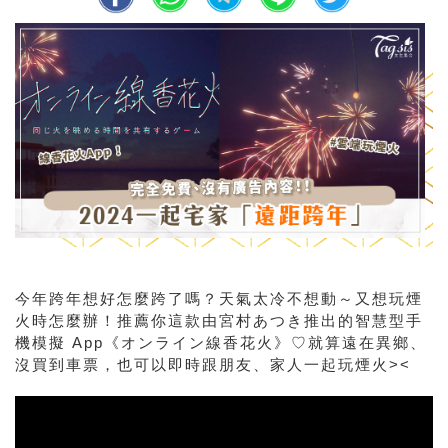
今年跨年想好怎麼跨了嗎？天氣太冷不想動～又想玩煙
火時怎麼辦！推薦你這款由宮村あつき推出的智慧型手
機模擬 App《オンライン線香花火》♡就算遠在異鄉、
沒買到車票，也可以即時跟朋友、家人一起玩煙火><