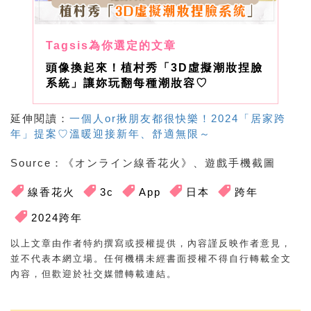
頭像換起來！植村秀「3D虛擬潮妝捏臉
系統」讓妳玩翻每種潮妝容♡
延伸閱讀：
一個人or揪朋友都很快樂！2024「居家跨
年」提案♡溫暖迎接新年、舒適無限～
Source
：《オンライン線香花火》、遊戲手機截圖
線香花火
3c
App
日本
跨年
2024跨年
以上文章由作者特約撰寫或授權提供，內容謹反映作者意見，
並不代表本網立場。任何機構未經書面授權不得自行轉載全文
內容，但歡迎於社交媒體轉載連結。