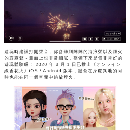
遊玩時建議打開聲音，你會聽到陣陣的海浪聲以及煙火
的霹靂聲～畫面上也非常細膩，整體下來是個非常好的
遊玩體驗喔！ 2020 年 9 月 1 日已推出《オンライン
線香花火》iOS / Android 版本，體會在身處異地的同
時也能在同一個空間中施放煙火。