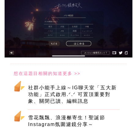
社群小能手上線～IG聊天室「五大新
功能」正式啟用.ᐟ‪.ᐟ 可置頂重要對
象、關閉已讀、編輯訊息
雪花飄飄、浪漫槲寄生！聖誕節
Instagram氛圍濾鏡分享～