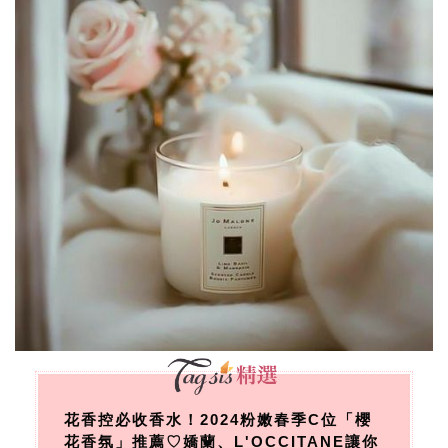
花香控必收香水！2024粉嫩春季C位「櫻
花香氛」推薦♡嬌蘭、L'OCCITANE讓你