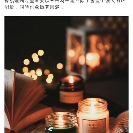
香氛蠟燭時盡量要以三根為一組～除了會產生強大的正
能量，同時也象徵著圓滿！