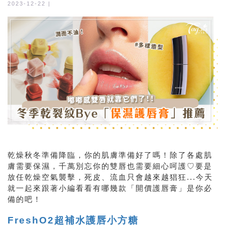
2023-12-22 |
乾燥秋冬準備降臨，你的肌膚準備好了嗎！除了各處肌
膚需要保濕，千萬別忘你的雙唇也需要細心呵護♡要是
放任乾燥空氣襲擊，死皮、流血只會越來越猖狂...今天
就一起來跟著小編看看有哪幾款「開價護唇膏」是你必
備的吧！
FreshO2超補水護唇小方糖