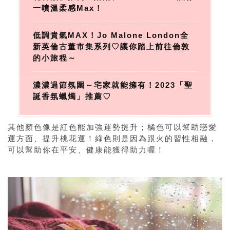
一噴溫柔感Max！
低調貴氣MAX！Jo Malone London全
新英倫古董市集系列♡讓你踏上前往倫敦
的小旅程～
濃濃過節氛圍～宅家就能擁有！2023「聖
誕香氛蠟燭」推薦♡
其他顏色像是紅色能加強運勢提升；橘色可以幫助戀愛
運方面、提升桃花運！綠色則是因為跟火的習性相融，
可以幫助你在平安、健康能獲得助力喔！