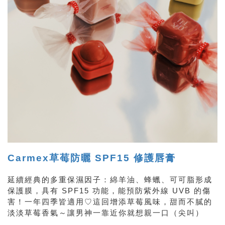
Carmex草莓防曬 SPF15 修護唇膏
延續經典的多重保濕因子：綿羊油、蜂蠟、可可脂形成
保護膜，具有 SPF15 功能，能預防紫外線 UVB 的傷
害！一年四季皆適用♡這回增添草莓風味，甜而不膩的
淡淡草莓香氣～讓男神一靠近你就想親一口（尖叫）