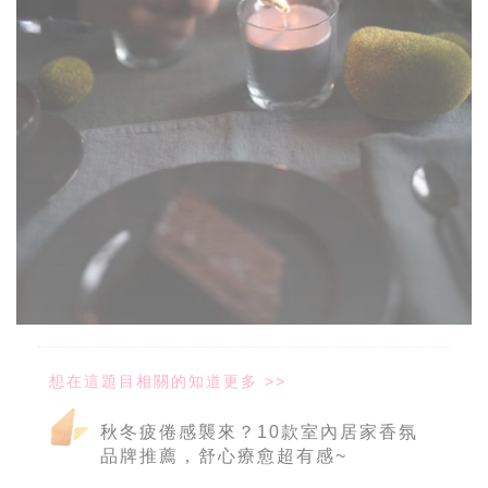
秋冬疲倦感襲來？10款室內居家香氛
品牌推薦，舒心療愈超有感~