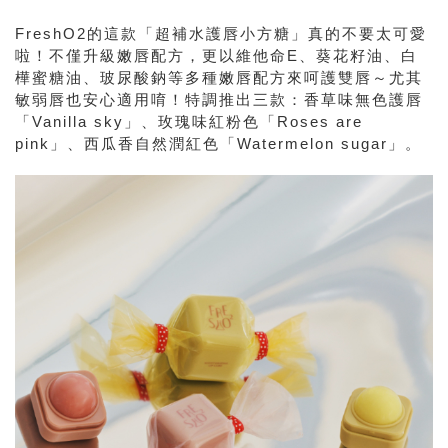
FreshO2的這款「超補水護唇小方糖」真的不要太可愛
啦！不僅升級嫩唇配方，更以維他命E、葵花籽油、白
樺蜜糖油、玻尿酸鈉等多種嫩唇配方來呵護雙唇～尤其
敏弱唇也安心適用唷！特調推出三款：香草味無色護唇
「Vanilla sky」、玫瑰味紅粉色「Roses are
pink」、西瓜香自然潤紅色「Watermelon sugar」。