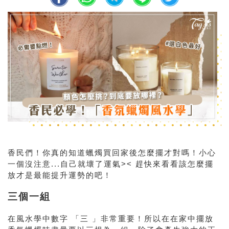
香民們！你真的知道蠟燭買回家後怎麼擺才對嗎！小心
一個沒注意...自己就壞了運氣>< 趕快來看看該怎麼擺
放才是最能提升運勢的吧！
三個一組
在風水學中數字 「三 」非常重要！所以在在家中擺放