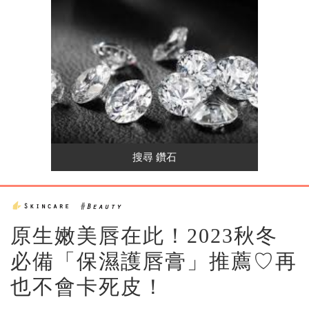
原生嫩美唇在此！2023秋冬
必備「保濕護唇膏」推薦♡再
也不會卡死皮！