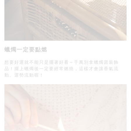
蠟燭一定要點燃
想要好運就不能只是擺著好看～千萬別拿蠟燭當裝飾
品！擺上蠟燭後一定要經常燃燒，這樣才會讓香氣流
動、運勢流動喔！