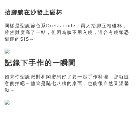
抬腳躺在沙發上碰杯
同樣是聖誕節色系Dress code，兩人抬腳互相碰杯，
雖然難度高了一點，但因為臉不用入鏡，適合有鏡頭恐
懼症的SIS～
記錄下手作的一瞬間
如果你聖誕派對和閨蜜約好了要一起手作料理，那就隨
意側拍吧～儘管是亂七八糟的桌面，也能很自然又溫馨
呦～