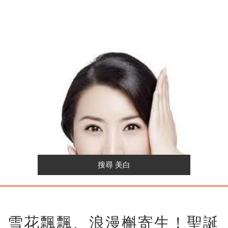
雪花飄飄、浪漫槲寄生！聖誕