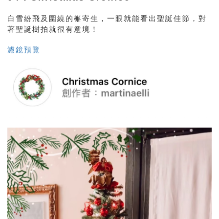
白雪紛飛及圍繞的槲寄生，一眼就能看出聖誕佳節，對
著聖誕樹拍就很有意境！
濾鏡預覽