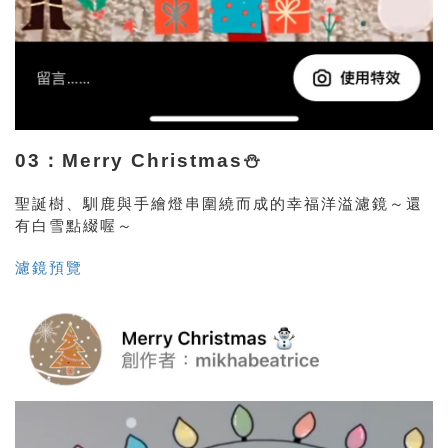
03：Merry Christmas⛄️
聖誕樹、馴鹿與手繪燈串圍繞而成的幸福洋溢濾鏡～還
有白雪點綴喔～
濾鏡預覽