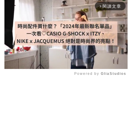
閱讀文章
arrow_forward_ios
Powered by 
GliaStudios
Mute