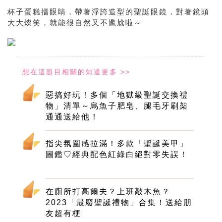
杯子蛋糕擋眼睛，帶著浮誇造型的聖誕眼鏡，對著鏡頭
大大燦笑，就能很自然又不尷尬啦～
惡搞好玩！多個「地獄級聖誕交換禮
物」清單～烏魚子肥皂、腿毛牙刷架
通通送給他！
指尖氛圍感拉滿！多款「聖誕美甲」
圖鑑♡經典配色紅綠白絕對零失誤！
在廁所打高爾夫？上班敲木魚？
2023「最廢聖誕禮物」合集！送給朋
友超有梗