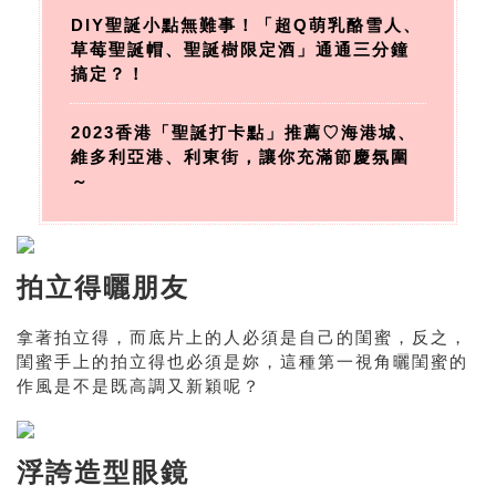
DIY聖誕小點無難事！「超Q萌乳酪雪人、
草莓聖誕帽、聖誕樹限定酒」通通三分鐘
搞定？！
2023香港「聖誕打卡點」推薦♡海港城、
維多利亞港、利東街，讓你充滿節慶氛圍
～
拍立得曬朋友
拿著拍立得，而底片上的人必須是自己的閨蜜，反之，
閨蜜手上的拍立得也必須是妳，這種第一視角曬閨蜜的
作風是不是既高調又新穎呢？
浮誇造型眼鏡