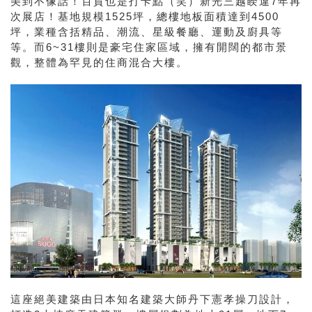
美到不像話！百貨也是打卡點（笑）新光三越睽違7年再
次展店！基地規模1525坪，總樓地板面積達到4500
坪，業種含括精品、潮流、星級餐廳、運動及廚具等
等。而6~31樓則是豪宅住家區域，擁有開闊的都市景
觀，整體為罕見的住商混合大樓。
這座絕美建築由日本知名建築大師丹下憲孝操刀設計，