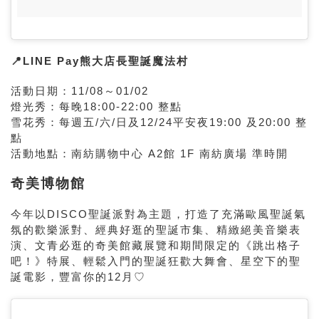
📍LINE Pay熊大店長聖誕魔法村
活動日期：11/08～01/02
燈光秀：每晚18:00-22:00 整點
雪花秀：每週五/六/日及12/24平安夜19:00 及20:00 整
點
活動地點：南紡購物中心 A2館 1F 南紡廣場 準時開
奇美博物館
今年以DISCO聖誕派對為主題，打造了充滿歐風聖誕氣
氛的歡樂派對、經典好逛的聖誕市集、精緻絕美音樂表
演、文青必逛的奇美館藏展覽和期間限定的《跳出格子
吧！》特展、輕鬆入門的聖誕狂歡大舞會、星空下的聖
誕電影，豐富你的12月♡