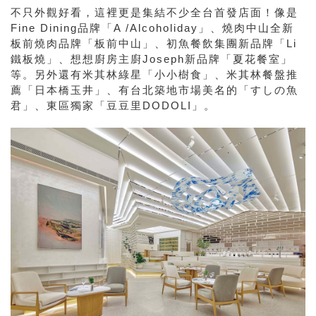
不只外觀好看，這裡更是集結不少全台首發店面！像是
Fine Dining品牌「A /Alcoholiday」、燒肉中山全新
板前燒肉品牌「板前中山」、初魚餐飲集團新品牌「Li
鐵板燒」、想想廚房主廚Joseph新品牌「夏花餐室」
等。另外還有米其林綠星「小小樹食」、米其林餐盤推
薦「日本橋玉井」、有台北築地市場美名的「すしの魚
君」、東區獨家「豆豆里DODOLI」。