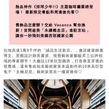
熱血神作《排球少年!!》主題咖啡廳重磅登
場！ 最新限定餐點和周邊搶先看♡
舊飾品怎麼辦？交給 Vacanza 幫你換
新！首間超美「永續概念店」進駐京站，
讓你一秒飛到美國西部國家公園
佔地高達1萬9千坪的「誠品生活新店」，邀請建築師蕭
博文、景觀設計師吳書原、視覺藝術家鄒駿昇三位跨領
域的專家聯手！大廳以12米巨型圓拱，打造垂直穿透的
視覺感，還有隻由知名藝術家黃本蕊創作的10米高巨型
兔子「太極尼尼」藝術裝置在一樓迎接你♡