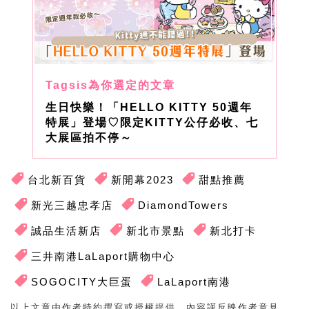
生日快樂！「HELLO KITTY 50週年
特展」登場♡限定KITTY公仔必收、七
大展區拍不停～
台北新百貨
新開幕2023
甜點推薦
新光三越忠孝店
DiamondTowers
誠品生活新店
新北市景點
新北打卡
三井南港LaLaport購物中心
SOGOCITY大巨蛋
LaLaport南港
以上文章由作者特約撰寫或授權提供，內容謹反映作者意見，