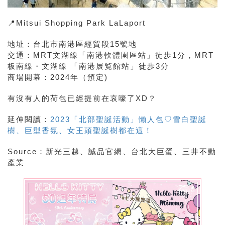
📍Mitsui Shopping Park LaLaport
地址：台北市南港區經貿段15號地
交通：MRT文湖線「南港軟體園區站」徒歩1分，MRT
板南線・文湖線 「南港展覧館站」徒歩3分
商場開幕：2024年（預定)
有沒有人的荷包已經提前在哀嚎了XD？
延伸閱讀：
2023「北部聖誕活動」懶人包♡雪白聖誕
樹、巨型香氛、女王頭聖誕樹都在這！
Source：新光三越、誠品官網、台北大巨蛋、三井不動
產業