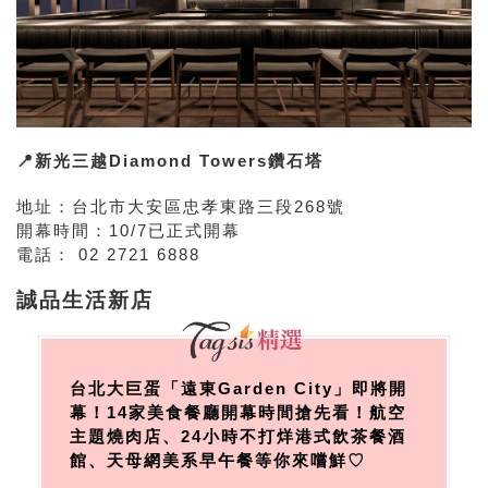
📍新光三越Diamond Towers鑽石塔
地址：台北市大安區忠孝東路三段268號
開幕時間：10/7已正式開幕
電話： 02 2721 6888
誠品生活新店
台北大巨蛋「遠東Garden City」即將開
幕！14家美食餐廳開幕時間搶先看！航空
主題燒肉店、24小時不打烊港式飲茶餐酒
館、天母網美系早午餐等你來嚐鮮♡