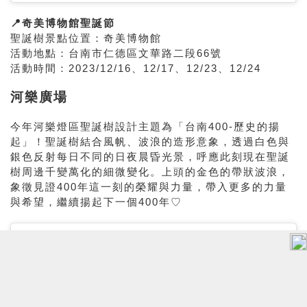
📍奇美博物館聖誕節
聖誕樹景點位置：奇美博物館
活動地
點：台南市仁德區文華路二段66號
活動時間：2023/12/16、12/17、12/23、12/24
河樂廣場
今年河樂燈區聖誕樹設計主題為「台南400-歷史的揚
起」！聖誕樹結合風帆、波浪的造形意象，透過白色與
銀色反射每日不同的日夜晨昏光景，呼應此刻現在聖誕
樹周邊千變萬化的細微變化。上頭的金色的帶狀波浪，
象徵見證400年這一刻的榮耀與力量，帶入更多的力量
與希望，繼續揚起下一個400年♡