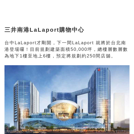
三井南港LaLaport購物中心
台中LaLaport才剛開，下一間LaLaport 就將於台北南
港登場囉！目前規劃建築面積50,000坪，總樓層數層數
為地下1樓至地上6樓，預定將規劃約250間店舖。