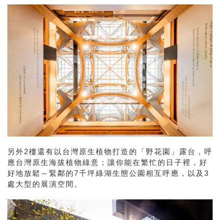
另外2樓還有以台灣原生植物打造的「野花園」露台，呼
應台灣原生海拔植物綠意；讓你能在繁忙的日子裡，好
好地放鬆～緊鄰的7千坪綠湖生態公園相互呼應，以及3
處大型的展演空間。