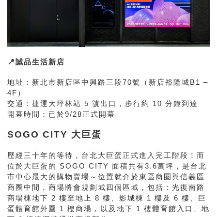
📍誠品生活新店
地址：新北市新店區中興路三段70號（新店裕隆城B1 –
4F）
交通：捷運大坪林站 5 號出口，步行約 10 分鐘到達
開幕時間：已於9/28正式開幕
SOGO CITY 大巨蛋
歷經三十年的等待，台北大巨蛋正式進入完工階段！而
位於大巨蛋的 SOGO CITY 面積共有3.6萬坪，是台北
市中心最大的購物賣場～位置就介於東區商圈與信義區
商圈中間，商場將會規劃城四個區域，包括：光復南路
商場棟地下 2 樓至地上 8 樓、影城棟 1 樓及 6 樓、巨
蛋體育館外圍 1 樓商場，以及地下 1 樓體育館入口、地