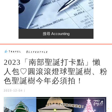
2023「南部聖誕打卡點」懶
人包♡圓滾滾燈球聖誕樹、粉
色聖誕樹今年必須拍！
2023-12-04 |