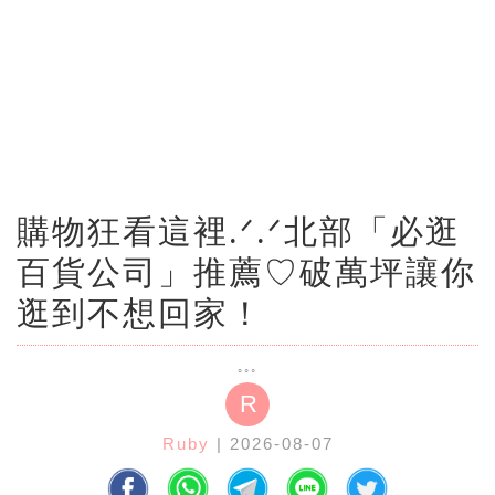
購物狂看這裡.ᐟ‪.ᐟ北部「必逛
百貨公司」推薦♡破萬坪讓你
逛到不想回家！
R
Ruby
| 2026-08-07