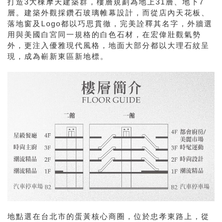
打造3大棟摩天建築群，樓層規劃為地上31層、地下7
層。建築外觀採鑽石玻璃帷幕設計，而從店內天花板、
落地窗及Logo都以巧思貫徹，完美詮釋其名字，外牆選
用與美國白宮同一規格的白色石材，在宏偉壯觀氣勢
外，更注入優雅現代風格，地面大部分都以大理石紋呈
現，成為嶄新東區新地標。
地點選在台北市的蛋黃核心商圈，位於忠孝東路上，從