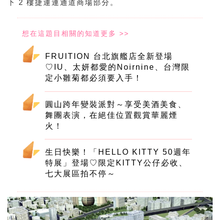
下 2 樓捷運連通道商場部分。
FRUITION 台北旗艦店全新登場
♡IU、太妍都愛的Noirnine、台灣限
定小雛菊都必須要入手！
圓山跨年變裝派對～享受美酒美食、
舞團表演，在絕佳位置觀賞華麗煙
火！
生日快樂！「HELLO KITTY 50週年
特展」登場♡限定KITTY公仔必收、
七大展區拍不停～