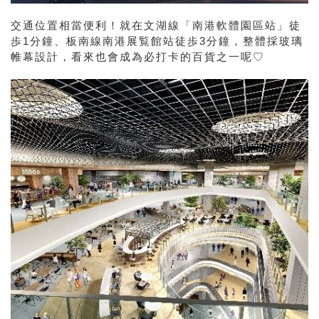
交通位置相當便利！就在文湖線「南港軟體園區站」徒
歩1分鐘、板南線南港展覧館站徒歩3分鐘，整體採玻璃
帷幕設計，看來也會成為必打卡的百貨之一呢♡