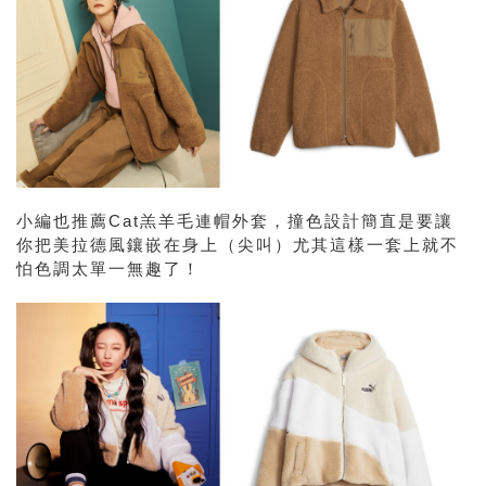
小編也推薦Cat羔羊毛連帽外套，撞色設計簡直是要讓
你把美拉德風鑲嵌在身上（尖叫）尤其這樣一套上就不
怕色調太單一無趣了！