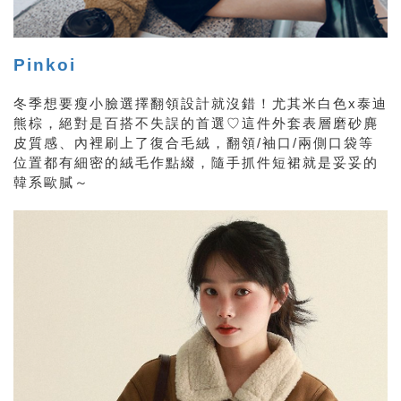
Pinkoi
冬季想要瘦小臉選擇翻領設計就沒錯！尤其米白色x泰迪
熊棕，絕對是百搭不失誤的首選♡這件外套表層磨砂麂
皮質感、內裡刷上了復合毛絨，翻領/袖口/兩側口袋等
位置都有細密的絨毛作點綴，隨手抓件短裙就是妥妥的
韓系歐膩～