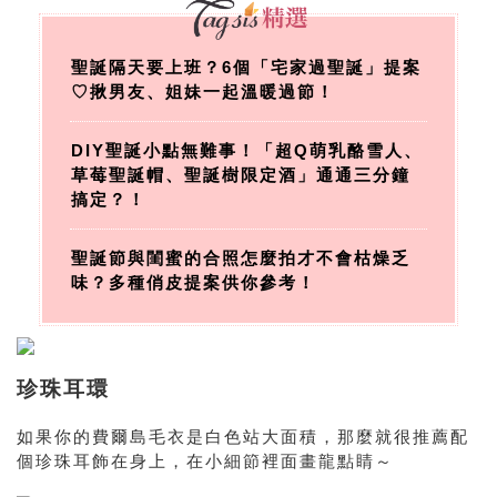
聖誕隔天要上班？6個「宅家過聖誕」提案
♡揪男友、姐妹一起溫暖過節！
DIY聖誕小點無難事！「超Q萌乳酪雪人、
草莓聖誕帽、聖誕樹限定酒」通通三分鐘
搞定？！
聖誕節與閨蜜的合照怎麼拍才不會枯燥乏
味？多種俏皮提案供你參考！
珍珠耳環
如果你的費爾島毛衣是白色站大面積，那麼就很推薦配
個珍珠耳飾在身上，在小細節裡面畫龍點睛～