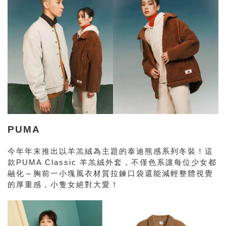
PUMA
今年年末推出以羊羔絨為主題的泰迪熊感系列冬裝！這
款PUMA Classic 羊羔絨外套，不僅色系讓每位少女都
融化～胸前一小塊風衣材質拉鍊口袋還能減輕整體視覺
的厚重感，小隻女絕對大愛！