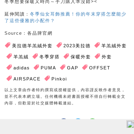
冬季想要保暖又時尚～手刀購入準沒錯><
延伸閱讀：
冬季仙女耳飾推薦！你的年末穿搭怎麼能少
了這些優雅的小配件？
Source
：各品牌官網
美拉德羊羔絨外套
2023美拉德
羊羔絨外套
羊羔絨
冬季穿搭
保暖外套
外套
adidas
PUMA
GAP
OFFSET
AIRSPACE
Pinkoi
以上文章由作者特約撰寫或授權提供，內容謹反映作者意見，
並不代表本網立場。任何機構未經書面授權不得自行轉載全文
內容，但歡迎於社交媒體轉載連結。