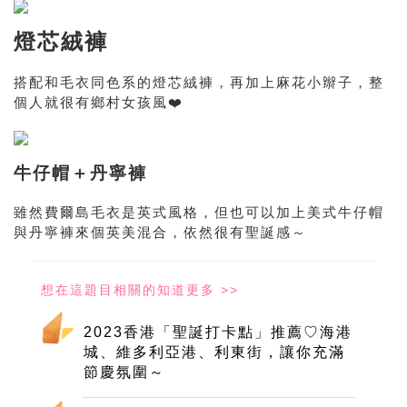
燈芯絨褲
搭配和毛衣同色系的燈芯絨褲，再加上麻花小辮子，整
個人就很有鄉村女孩風❤️
牛仔帽＋丹寧褲
雖然費爾島毛衣是英式風格，但也可以加上美式牛仔帽
與丹寧褲來個英美混合，依然很有聖誕感～
2023香港「聖誕打卡點」推薦♡海港
城、維多利亞港、利東街，讓你充滿
節慶氛圍～