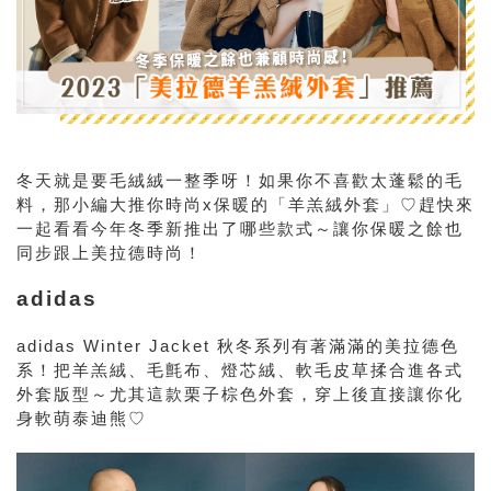
冬天就是要毛絨絨一整季呀！如果你不喜歡太蓬鬆的毛
料，那小編大推你時尚x保暖的「
羊羔絨外套」♡趕快來
一起看看今年冬季新推出了哪些款式～讓你保暖之餘也
同步跟上美拉德時尚！
adidas
adidas Winter Jacket 秋冬系列有著滿滿的美拉德色
系！把羊羔絨、毛氈布、燈芯絨、軟毛皮草揉合進各式
外套版型～尤其這款
栗子棕色外套，穿上後直接讓你化
身軟萌泰迪熊♡