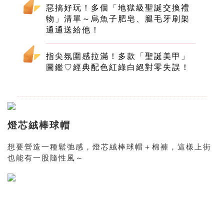
惡搞好玩！多個「地獄級聖誕交換禮
物」清單～烏魚子肥皂、腿毛牙刷架
通通送給他！
指尖氛圍感拉滿！多款「聖誕美甲」
圖鑑♡經典配色紅綠白絕對零失誤！
燈芯絨棒球帽
想要營造一種鬆弛感，燈芯絨棒球帽＋棉褲，這樣上街
也能有一股隨性風～