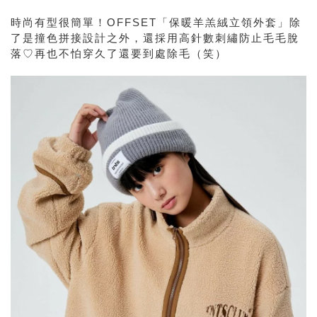
時尚有型很簡單！OFFSET「保暖羊羔絨立領外套」除
了是撞色拼接設計之外，還採用高針數刺繡防止毛毛脫
落♡再也不怕穿久了還要到處除毛（笑）