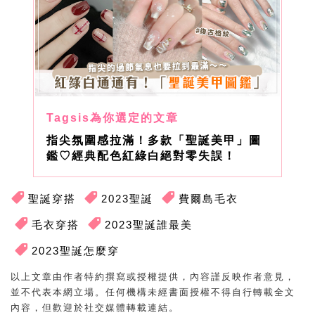
指尖氛圍感拉滿！多款「聖誕美甲」圖
鑑♡經典配色紅綠白絕對零失誤！
聖誕穿搭
2023聖誕
費爾島毛衣
毛衣穿搭
2023聖誕誰最美
2023聖誕怎麼穿
以上文章由作者特約撰寫或授權提供，內容謹反映作者意見，
並不代表本網立場。任何機構未經書面授權不得自行轉載全文
內容，但歡迎於社交媒體轉載連結。