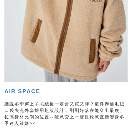
AIR SPACE
誰說冬季穿上羊羔絨後一定會又寬又胖？這件泰迪毛絨
口袋夾克外套採用短版設計，剛剛好落在能穿出最瘦、
拉高身材比例的位置～隨意套上一雙長靴就直接變身冬
季迷人辣妹><