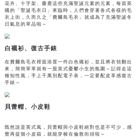
花卉、十字架、麋鹿這些充滿聖誕元素的元素，每當英
國的「聖誕毛衣日」來臨時，人們會穿著各式各樣的毛
衣上街，久而久之「費爾島毛衣」就成為了充滿聖誕冬
日氣息的單品啦～
白襯衫、復古手錶
在費爾島毛衣裡面添置一件白色襯衫，並且將衣領翻出
來，簡簡單單就有一股英式憂鬱小生的氛圍～記得走這
種知性風，手上千萬別配電子表，一定要配皮革感復古
手錶～
貝蕾帽、小皮鞋
既然說是英式風，貝蕾帽與小皮鞋絕對也是不可少，感
覺再提個小皮箱，就能穿梭在倫敦街頭啦～