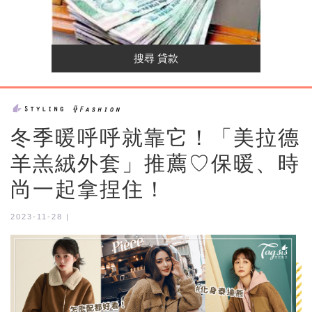
冬季暖呼呼就靠它！「美拉德
羊羔絨外套」推薦♡保暖、時
尚一起拿捏住！
2023-11-28 |