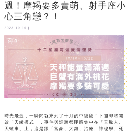
週！摩羯要多賣萌、射手座小
心三角戀？！
2023-10-16 |
時光飛逝，一瞬間就來到了十月的中後段！下週即將開
啟「天蠍模式」，事件與話題都即將集中在「天蠍人、
天蠍事」上，這是跟「富豪、大錢、治療、神秘學、死