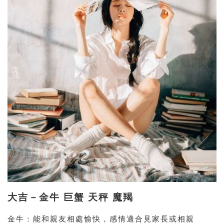
大吉－金牛 巨蟹 天秤 魔羯
金牛：能和親友相處愉快，感情適合見家長或相親