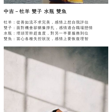
中吉－牡羊 雙子 水瓶 雙魚
牡羊：從善如流不求完美，感情上想自我評估
雙子：面對機會卻猶豫掙扎，感情適合職場戀情
水瓶：埋頭苦幹趕進度，對另一半要服務到位
雙魚：當心各種失控狀況，感情上要恢復理智