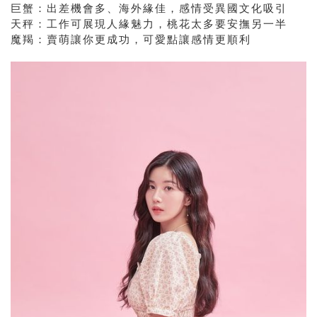
巨蟹：出差機會多、海外緣佳，感情受異國文化吸引
天秤：工作可展現人緣魅力，桃花太多要安撫另一半
魔羯：賣萌讓你更成功，可愛點讓感情更順利