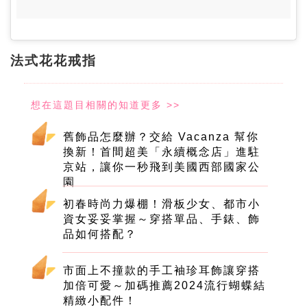
法式花花戒指
舊飾品怎麼辦？交給 Vacanza 幫你
換新！首間超美「永續概念店」進駐
京站，讓你一秒飛到美國西部國家公
園
初春時尚力爆棚！滑板少女、都市小
資女妥妥掌握～穿搭單品、手錶、飾
品如何搭配？
市面上不撞款的手工袖珍耳飾讓穿搭
加倍可愛～加碼推薦2024流行蝴蝶結
精緻小配件！