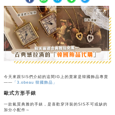
今天來跟SIS們介紹的這間IG上的賣家是韓國飾品專賣
——
「3.obeau 韓國飾品」
歐式方形手錶
一款氣質典雅的手錶，是喜歡穿洋裝的SIS不可或缺的
加分小配件～