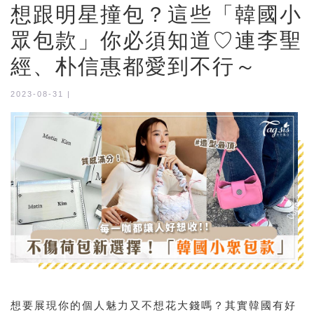
想跟明星撞包？這些「韓國小
眾包款」你必須知道♡連李聖
經、朴信惠都愛到不行～
2023-08-31 |
想要展現你的個人魅力又不想花大錢嗎？其實韓國有好