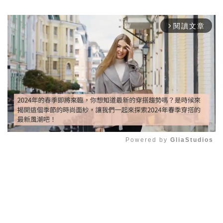
閱讀文章
arrow_forward_ios
Powered by 
GliaStudios
Mute