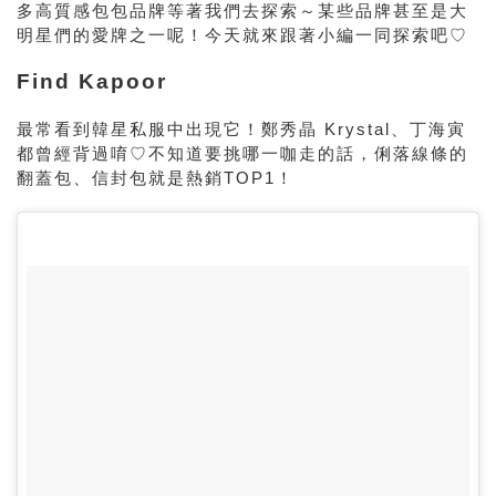
多高質感包包品牌等著我們去探索～某些品牌甚至是大
明星們的愛牌之一呢！今天就來跟著小編一同探索吧♡
Find Kapoor
最常看到韓星私服中出現它！鄭秀晶 Krystal、丁海寅
都曾經背過唷♡不知道要挑哪一咖走的話，俐落線條的
翻蓋包、信封包就是熱銷TOP1！