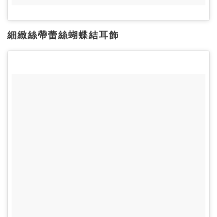
細緻絲帶蕾絲蝴蝶結耳飾