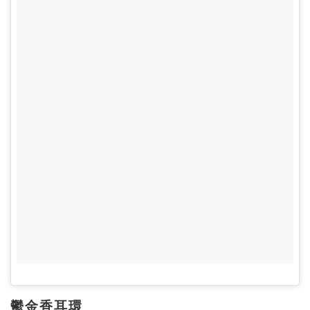
鬱金香耳環