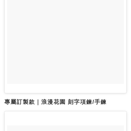
專屬訂製款｜浪漫花園 刻字項鍊/手鍊