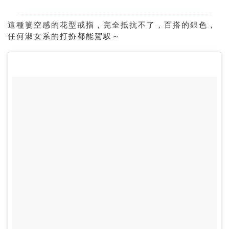
這種簍空感的花型戒指，完全抵抗不了，百搭的銀色，
任何淑女系的打扮都能駕馭～