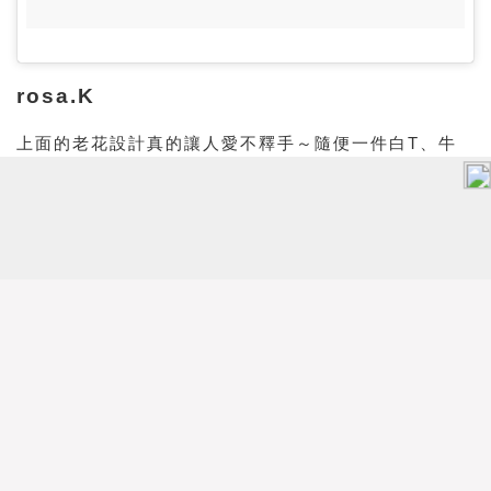
rosa.K
上面的老花設計真的讓人愛不釋手～隨便一件白T、牛
仔褲背上它出門一樣很吸睛♡當然其他花紋也非常時
髦，獨特的設計就是讓人想收藏！