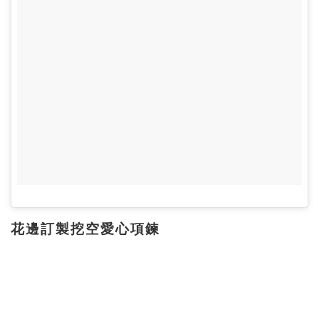
花邊訂製挖空愛心項鍊