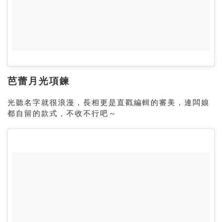
芭蕾月光項鍊
光聽名字就很浪漫，長相更是直戳編輯的審美，連闆娘
都自留的款式，不收不行吧～