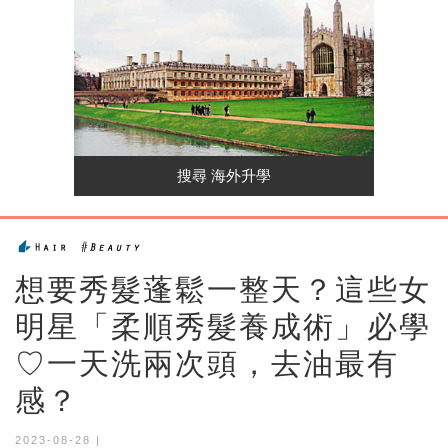
想要秀髮蓬鬆一整天？這些女
明星「柔順秀髮養成術」必學
♡一天洗兩次頭，去油最有
感？
2023-08-28 |