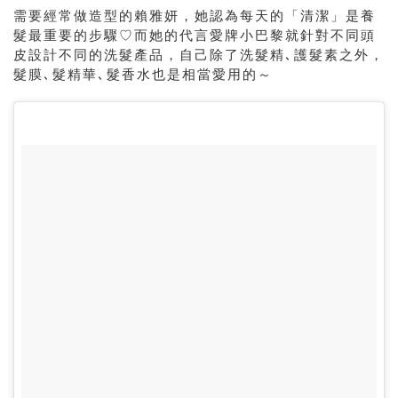
需要經常做造型的賴雅妍，她認為每天的「清潔」是養
髮最重要的步驟♡而她的代言愛牌小巴黎就針對不同頭
皮設計不同的洗髮產品，自己除了洗髮精､護髮素之外，
髮膜､髮精華､髮香水也是相當愛用的～