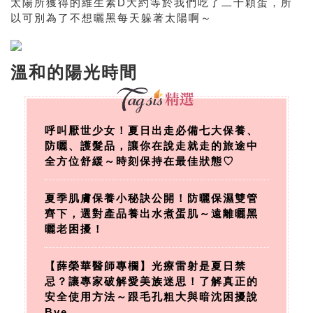
太陽所獲得的維生素D大約等於我們吃了二十顆蛋，所
以可別為了不想曬黑每天躲著太陽啊～
溫和的陽光時間
呼叫厭世少女！夏日出走必備七大保養、
防曬、護髮品，讓你在說走就走的旅途中
全方位舒緩～時刻保持在最佳狀態♡
夏季肌膚保養小秘訣公開！防曬保濕雙管
齊下，選對產品養出水煮蛋肌～遠離曬黑
曬老困擾！
【薛榮華醫師專欄】光療雷射是夏日禁
忌？讓專家破解愛美族迷思！了解真正的
安全使用方法～跟毛孔粗大與暗沈困擾說
Bye