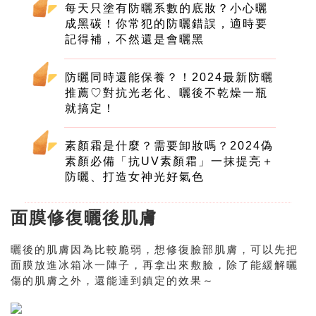
每天只塗有防曬系數的底妝？小心曬
成黑碳！你常犯的防曬錯誤，適時要
記得補，不然還是會曬黑
防曬同時還能保養？！2024最新防曬
推薦♡對抗光老化、曬後不乾燥一瓶
就搞定！
素顏霜是什麼？需要卸妝嗎？2024偽
素顏必備「抗UV素顏霜」一抹提亮＋
防曬、打造女神光好氣色
面膜修復曬後肌膚
曬後的肌膚因為比較脆弱，想修復臉部肌膚，可以先把
面膜放進冰箱冰一陣子，再拿出來敷臉，除了能緩解曬
傷的肌膚之外，還能達到鎮定的效果～