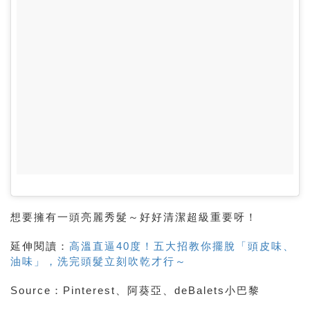
想要擁有一頭亮麗秀髮～好好清潔超級重要呀！
延伸閱讀：
高溫直逼40度！五大招教你擺脫「頭皮味、
油味」，洗完頭髮立刻吹乾才行～
Source
：
Pinterest、阿葵亞、deBalets小巴黎