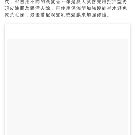
次，都會用不同的洗髮品～像是夏天就會先用控油型將
頭皮油脂及髒污去除，再使用保濕型加強髮絲補水避免
乾荒毛燥，最後搭配潤髮乳或髮膜來加強修護。