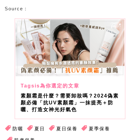
Source：
素顏霜是什麼？需要卸妝嗎？2024偽素
顏必備「抗UV素顏霜」一抹提亮＋防
曬、打造女神光好氣色
防曬
夏日
夏日保養
夏季保養