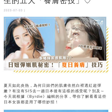
生的五大「養膚密技」♡
2023-07-03 |
夏天如此炎熱，為何日妞們的肌膚依然白裡透紅超彈
嫩？有沒有SIS去一趟日本後有這樣的感受呢？別及～
今天就根據《Byrdie》編輯的分享，帶你了解看看這些
日本女孩都是用了哪些妙招！