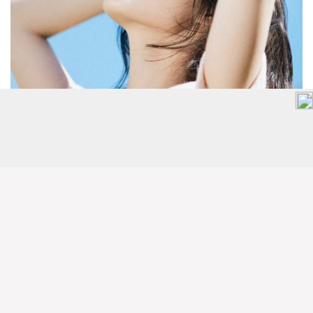
保濕不可馬虎
人人都知道沒做好保濕就會出油！日本女生最在意的就
是保濕這道程序了，通常她們在擦上保濕產品都會用手
輕拍肌膚，這動作即可將保養品輕柔拍進肌膚底層，深
入毛孔～還有另一種辦法，下次要保養肌膚前可以先拿
化妝棉沾滿保濕水，濕敷在臉上10分鐘！