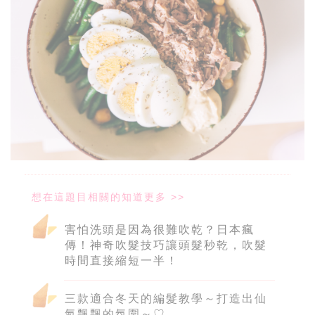
害怕洗頭是因為很難吹乾？日本瘋
傳！神奇吹髮技巧讓頭髮秒乾，吹髮
時間直接縮短一半！
三款適合冬天的編髮教學～打造出仙
氣飄飄的氛圍～♡