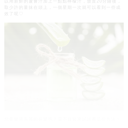
以用新鮮的蘆薈汁加上一點點檸檬汁，放置20分鐘後，
取少許的量抹在頭上，一個星期一次就可以看到一些成
效了呢♡
想要健康美麗的長髮嗎？還不趕緊來試試看這些方法！