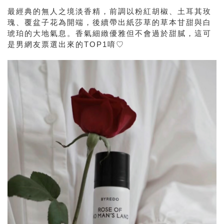
最經典的無人之境淡香精，前調以粉紅胡椒、土耳其玫
瑰、覆盆子花為開端，後續帶出紙莎草的草本甘甜與白
琥珀的大地氣息。香氣細緻優雅但不會過於甜膩，這可
是男網友票選出來的TOP1唷♡