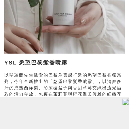
YSL 慾望巴黎髮香噴霧
以聖羅蘭先生摯愛的巴黎為靈感打造的慾望巴黎香氛系
列，今年全新推出的「慾望巴黎髮香噴霧」，以清爽多
汁的成熟西洋梨、沁涼覆盆子與香甜草莓交織出流光溢
彩的活力奔放，包裹在茉莉花與橙花溫柔優雅的細緻花
香中，最後以白麝和廣藿香堆疊出柔軟細緻的甜蜜氣
息，還注入保濕椰子油精萃，使髮絲豐盈柔潤、絲滑充
滿光澤。