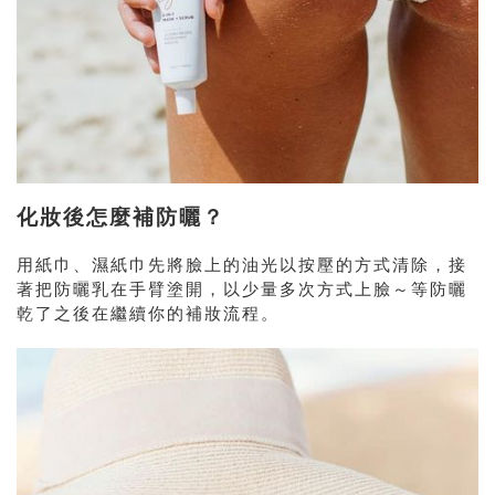
化妝後怎麼補防曬？
用紙巾、濕紙巾先將臉上的油光以按壓的方式清除，接
著把防曬乳在手臂塗開，以少量多次方式上臉～等防曬
乾了之後在繼續你的補妝流程。