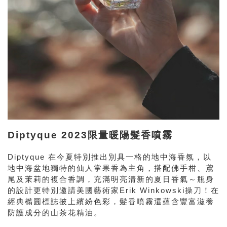
Diptyque 2023限量暖陽髮香噴霧
Diptyque 在今夏特別推出別具一格的地中海香氛，以
地中海盆地獨特的仙人掌果香為主角，搭配佛手柑、鳶
尾及茉莉的複合香調，充滿明亮清新的夏日香氣～瓶身
的設計更特別邀請美國藝術家Erik Winkowski操刀！在
經典橢圓標誌披上繽紛色彩，髮香噴霧還蘊含豐富滋養
防護成分的山茶花精油。