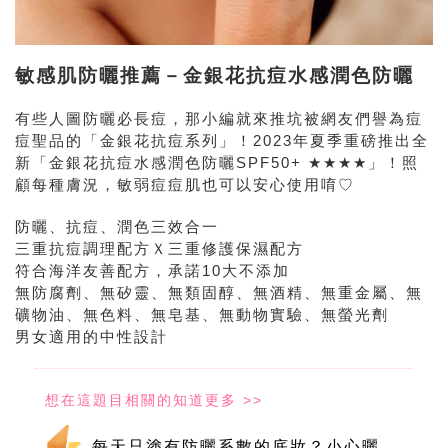
敏感肌防曬推薦－金銀花抗痘水感潤色防曬
有些人圖防曬必長痘，那小編就來推坑被網友們譽為痘
痘聖品的「金銀花抗痘系列」！2023年夏季重磅推出全
新「金銀花抗痘水感潤色防曬SPF50+ ★★★★」！照
顧每種膚況，敏弱痘痘肌也可以安心使用唷♡
防曬、抗痘、潤色三效合一
三重抗痘調理配方Ｘ三重修護保濕配方
符合海洋友善配方，承諾10大不添加
無防腐劑、無矽靈、無類固醇、無酒精、無重金屬、無
礦物油、無色料、無皂基、無動物實驗、無螢光劑
男女適用的中性設計
每天只塗有防曬系數的底妝？小心曬