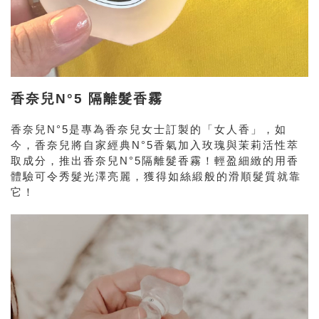
香奈兒N°5 隔離髮香霧
香奈兒N°5是專為香奈兒女士訂製的「女人香」，如
今，香奈兒將自家經典N°5香氣加入玫瑰與茉莉活性萃
取成分，推出香奈兒N°5隔離髮香霧！輕盈細緻的用香
體驗可令秀髮光澤亮麗，獲得如絲緞般的滑順髮質就靠
它！