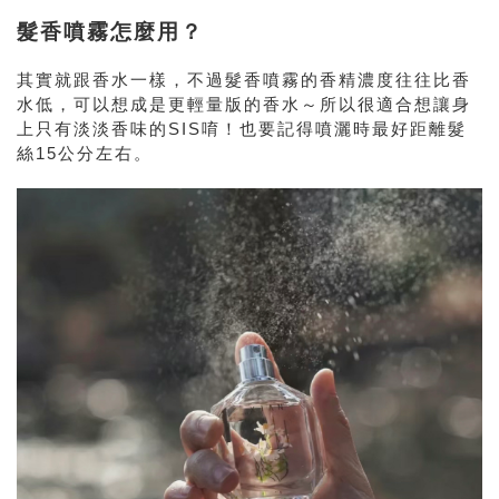
髮香噴霧怎麼用？
其實就跟香水一樣，不過髮香噴霧的香精濃度往往比香
水低，可以想成是更輕量版的香水～所以很適合想讓身
上只有淡淡香味的SIS唷！也要記得噴灑時最好距離髮
絲15公分左右。