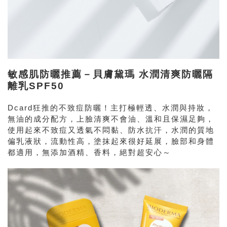
敏感肌防曬推薦－貝膚黛瑪 水潤清爽防曬隔
離乳SPF50
Dcard狂推的不致痘防曬！主打極輕透、水潤與持妝，
無油的成分配方，上臉清爽不會油、溫和且保濕足夠，
使用起來不致痘又透氣不悶黏、防水抗汗，水潤的質地
偏乳液狀，流動性高，塗抹起來很好延展，臉部和身體
都適用，無添加酒精、香料，絕對超安心～