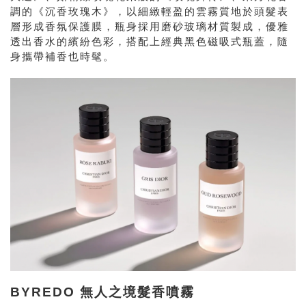
調的《沉香玫瑰木》，以細緻輕盈的雲霧質地於頭髮表
層形成香氛保護膜，瓶身採用磨砂玻璃材質製成，優雅
透出香水的繽紛色彩，搭配上經典黑色磁吸式瓶蓋，隨
身攜帶補香也時髦。
BYREDO 無人之境髮香噴霧