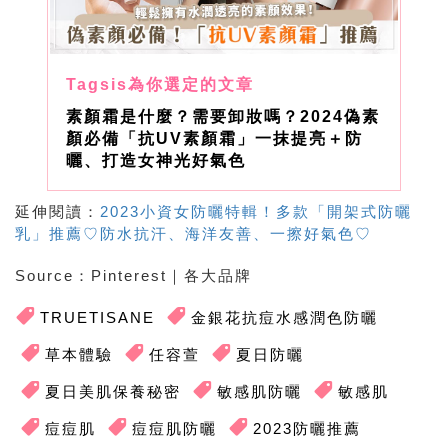
素顏霜是什麼？需要卸妝嗎？2024偽素
顏必備「抗UV素顏霜」一抹提亮＋防
曬、打造女神光好氣色
延伸閱讀：
2023小資女防曬特輯！多款「開架式防曬
乳」推薦♡防水抗汗、海洋友善、一擦好氣色♡
Source
：
Pinterest
｜各大品牌
TRUETISANE
金銀花抗痘水感潤色防曬
草本體驗
任容萱
夏日防曬
夏日美肌保養秘密
敏感肌防曬
敏感肌
痘痘肌
痘痘肌防曬
2023防曬推薦