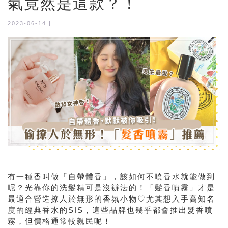
氣竟然是這款？！
2023-06-14 |
有一種香叫做「自帶體香」，該如何不噴香水就能做到
呢？光靠你的洗髮精可是沒辦法的！「髮香噴霧」才是
最適合營造撩人於無形的香氛小物♡尤其想入手高知名
度的經典香水的SIS，這些品牌也幾乎都會推出髮香噴
霧，但價格通常較親民呢！