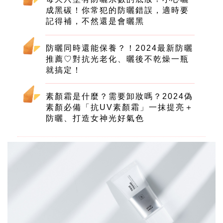
成黑碳！你常犯的防曬錯誤，適時要
記得補，不然還是會曬黑
防曬同時還能保養？！2024最新防曬
推薦♡對抗光老化、曬後不乾燥一瓶
就搞定！
素顏霜是什麼？需要卸妝嗎？2024偽
素顏必備「抗UV素顏霜」一抹提亮＋
防曬、打造女神光好氣色