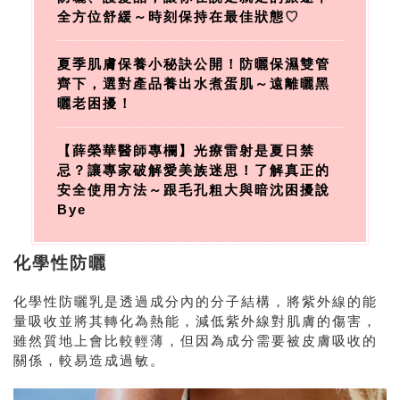
全方位舒緩～時刻保持在最佳狀態♡
夏季肌膚保養小秘訣公開！防曬保濕雙管
齊下，選對產品養出水煮蛋肌～遠離曬黑
曬老困擾！
【薛榮華醫師專欄】光療雷射是夏日禁
忌？讓專家破解愛美族迷思！了解真正的
安全使用方法～跟毛孔粗大與暗沈困擾說
Bye
化學性防曬
化學性防曬乳是透過成分內的分子結構，將紫外線的能
量吸收並將其轉化為熱能，減低紫外線對肌膚的傷害，
雖然質地上會比較輕薄，但因為成分需要被皮膚吸收的
關係，較易造成過敏。