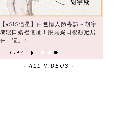
【#SIS追星】白色情人節專訪～胡宇
威鬆口婚禮選址！跟庭妮日後想定居
在「這」?
PLAY
- ALL VIDEOS -