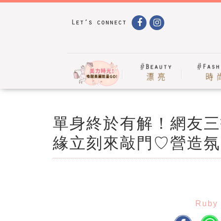
單身終於有解！網友三
緣立刻來敲門♡營造氛
Ruby