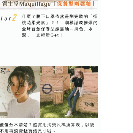
什麼？脫下口罩依然是剛完妝的「招
桃花柔光唇」？！！潮模謝璇推爆的
全球首創保養型嫩唇釉～持色、水
潤，一支輕鬆Get！
傻傻分不清楚？超實用淘寶尺碼換算表，以後
不用再浪費錢買錯尺寸啦～