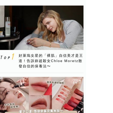
好萊塢女星的「裸肌」自信美才是王
道！告訴妳超殺女Chloe Moretz散
發自信的保養法〜