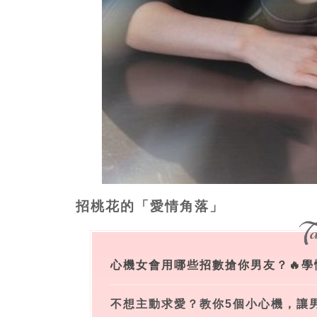
招桃花的「愛情角落」
心機女會用哪些招數搶你男友？🔥學
不想主動求愛？教你5個小心機，讓男