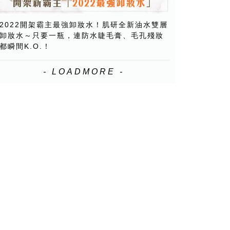
2022開架霸主最強卸妝水！肌研全新油水雙層
卸妝水～只要一瓶，連防水睫毛膏、毛孔殘妝
都瞬間K.O.！
- LOADMORE -