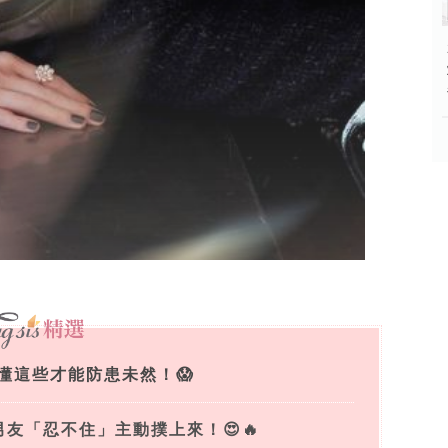
懂這些才能防患未然！😱
友「忍不住」主動撲上來！😍🔥