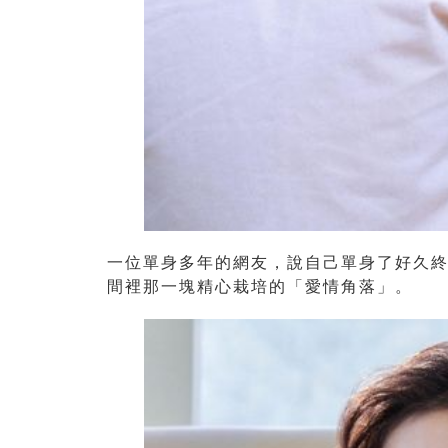
一位單身多年的網友，說自己單身了好久
間裡那一塊精心栽培的「愛情角落」。