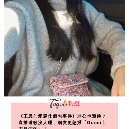
《王思佳愛馬仕假包事件》老公也遭殃？
直播道歉沒人理，網友更怒揪「Gucci上
衣是假的」！