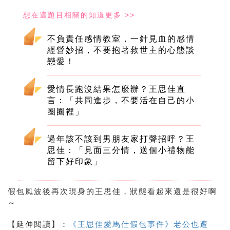
不負責任感情教室，一針見血的感情
經營妙招，不要抱著救世主的心態談
戀愛！
愛情長跑沒結果怎麼辦？王思佳直
言：「共同進步，不要活在自己的小
圈圈裡」
過年該不該到男朋友家打聲招呼？王
思佳：「見面三分情，送個小禮物能
留下好印象」
假包風波後再次現身的王思佳，狀態看起來還是很好啊
～
【延伸閱讀】：
《王思佳愛馬仕假包事件》老公也遭