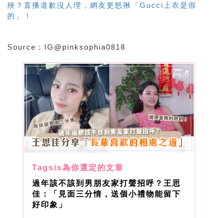
殃？直播道歉沒人理，網友更怒揪「Gucci上衣是假
的」！
Source：IG@
pinksophia0818
過年該不該到男朋友家打聲招呼？王思
佳：「見面三分情，送個小禮物能留下
好印象」