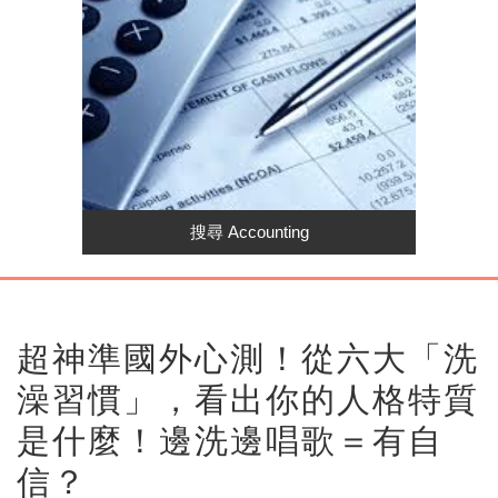
超神準國外心測！從六大「洗
澡習慣」，看出你的人格特質
是什麼！邊洗邊唱歌＝有自
信？