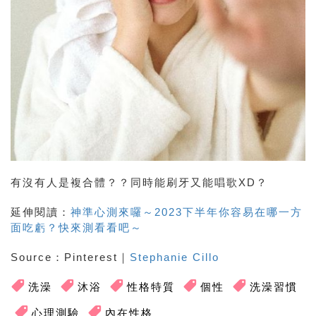
有沒有人是複合體？？同時能刷牙又能唱歌XD？
延伸閱讀：
神準心測來囉～2023下半年你容易在哪一方
面吃虧？快來測看看吧～
Source
：
Pinterest
｜
Stephanie Cillo
洗澡
沐浴
性格特質
個性
洗澡習慣
心理測驗
內在性格