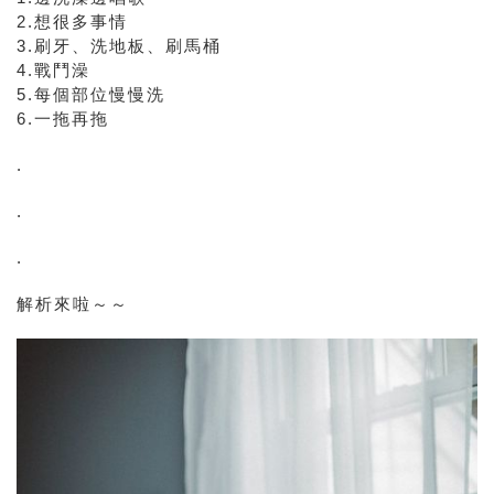
2.想很多事情
3.刷牙、洗地板、刷馬桶
4.戰鬥澡
5.每個部位慢慢洗
6.一拖再拖
.
.
.
解析來啦～～