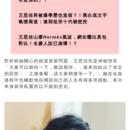
王思佳再被爆學歷也造假？！黑白底文字
氣憤寫道：連我祖宗十代都想挖
王思佳山寨Hermès風波，網友曬出真包
對比！名媛人設已崩壞！？
對於粉絲關心的頻道更新問題，王思佳先是神秘預告
「大家可以期待一下，敬請期待」，後來則給出了肯定
的回答：「之後會喔，請大家稍微等一下。」她在化妝
過程中也幽默地自嘲說自己的人生有很多停損點，表示
本身就有臥蠶所以不能刻意化。