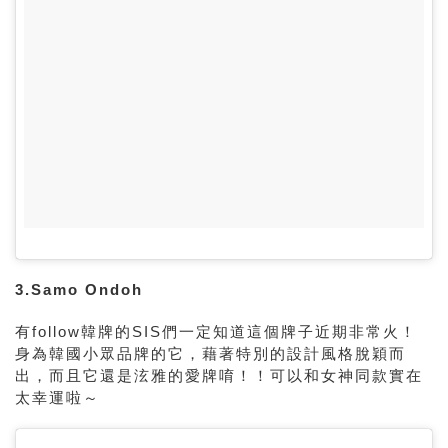
3.Samo Ondoh
有
follow
韓牌的
SIS
們一定知道這個牌子近期非常火！
身為韓國小眾品牌的它，藉著特別的設計風格脫穎而
出，而且它還是泫雅的愛牌唷！！可以和女神同款實在
太幸運啦～