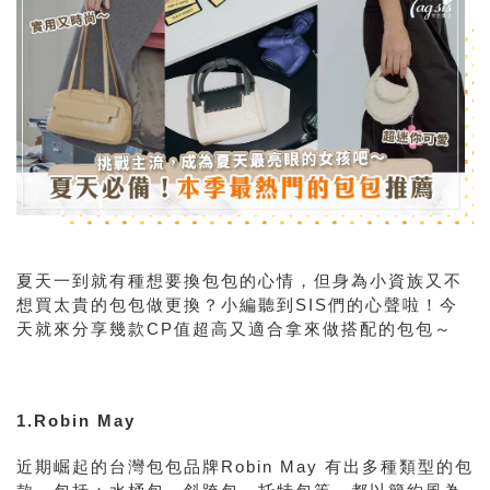
夏天一到就有種想要換包包的心情，但身為小資族又不
想買太貴的包包做更換？小編聽到
SIS
們的心聲啦！今
天就來分享幾款
CP
值超高又適合拿來做搭配的包包～
1.Robin May
近期崛起的台灣包包品牌
Robin May
有出多種類型的包