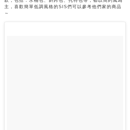
款，包括：水桶包、斜跨包、托特包等，都以簡約風為
主，喜歡簡單低調風格的
SIS
們可以參考他們家的商品
～