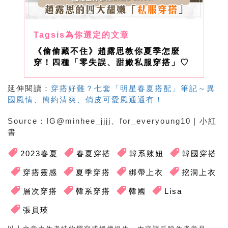
《偷偷藏不住》趙露思教你夏季怎麼
穿！四種「零失誤、甜嫩私服穿搭」♡
延伸閱讀：
穿搭好難？七套「明星春夏搭配」筆記～異
國風情、簡約清爽、俏皮可愛風通通有！
Source
：
IG@minhee_jjjj、for_everyoung10
｜
小紅
書
2023春夏
春夏穿搭
韓系辣妞
韓國穿搭
穿搭靈感
夏季穿搭
綁帶上衣
挖洞上衣
層次穿搭
韓系穿搭
韓國
Lisa
張員瑛