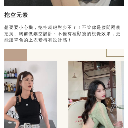
挖空元素
想要耍小心機，挖空就絕對少不了！不管你是腰間兩側
挖洞、胸前做鏤空設計～不僅有種顯瘦的視覺效果，更
能讓單色的上衣變得有設計感！