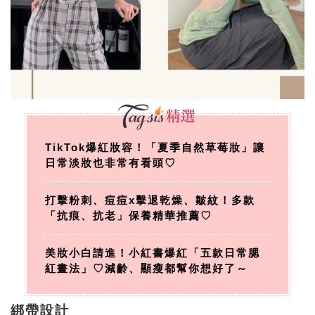
TikTok爆紅妝容！「夏季自然草莓妝」讓
日常淡妝也非常有看頭♡
打擊粉刺、痘痘x擊退乾燥、皺紋！多款
「抗痕、抗老」保養精華推薦♡
美妝小白請進！小紅書爆紅「五款日常腮
紅畫法」♡減齡、顯瘦都幫你想好了～
綁帶設計