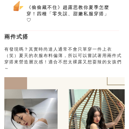
《偷偷藏不住》趙露思教你夏季怎麼
穿！四種「零失誤、甜嫩私服穿搭」
♡
兩件式搭
有發現嗎？其實時尚達人通常不會只單穿一件上衣
（笑）夏天的衣服布料偏薄，所以可以嘗試著用兩件式
穿搭來營造層次感！適合不想太裸露又想耍辣的女孩們
～