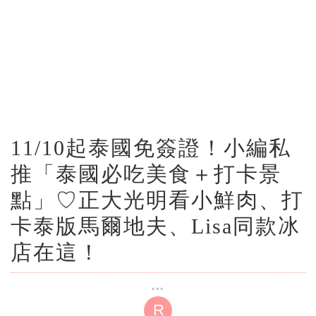
11/10起泰國免簽證！小編私
推「泰國必吃美食＋打卡景
點」♡正大光明看小鮮肉、打
卡泰版馬爾地夫、Lisa同款冰
店在這！
R