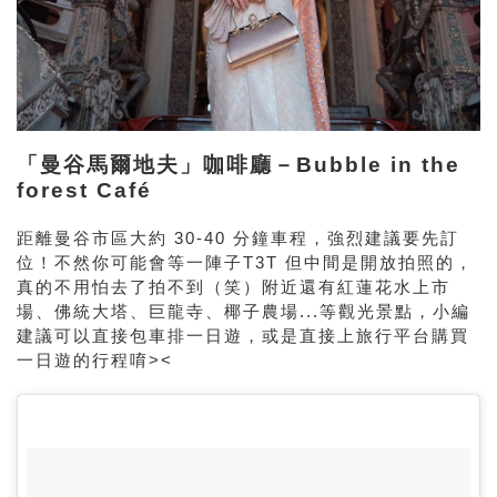
「曼谷馬爾地夫」咖啡廳－Bubble in the
forest Café
距離曼谷市區大約 30-40 分鐘車程，強烈建議要先訂
位！不然你可能會等一陣子T3T 但中間是開放拍照的，
真的不用怕去了拍不到（笑）附近還有紅蓮花水上市
場、佛統大塔、巨龍寺、椰子農場...等觀光景點，小編
建議可以直接包車排一日遊，或是直接上旅行平台購買
一日遊的行程唷><