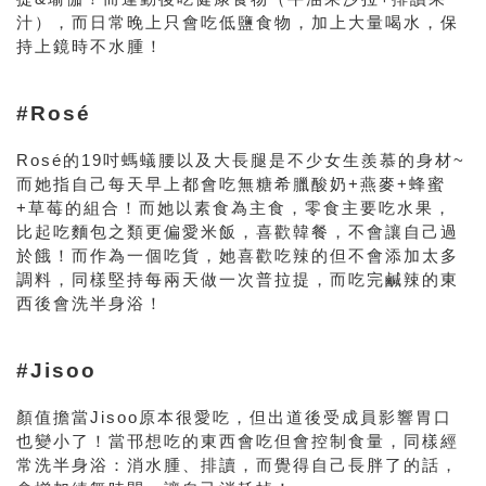
汁），而日常晚上只會吃低鹽食物，加上大量喝水，保
持上鏡時不水腫！
#Rosé
Rosé的19吋螞蟻腰以及大長腿是不少女生羨慕的身材~
而她指自己每天早上都會
吃無糖希臘酸奶+燕麥+蜂蜜
+草莓的組合！而她以素食為主食，零食主要吃水果，
比起吃麵包之類更偏愛米飯，喜歡韓餐，不會讓自己過
於餓！而作為一個吃貨，她喜歡吃辣的但不會添加太多
調料，同樣堅持每兩天做一次普拉提，而吃完鹹辣的東
西後會洗半身浴！
#Jisoo
顏值擔當Jisoo原本很愛吃，但出道後受成員影響胃口
也變小了！當邗想吃的東西會吃但會控制食量，同樣經
常洗半身浴：消水腫、排讀，而覺得自己長胖了的話，