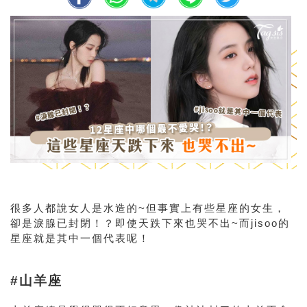
很多人都說女人是水造的~但事實上有些星座的女生，
卻是淚腺已封閉！？即使天跌下來也哭不出~而jisoo的
星座就是其中一個代表呢！
#山羊座