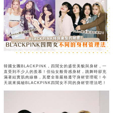
韓國女團BLACKPINK，四閨女的盛世美貌與身材，一
直受到不少人的羨慕！但
仙女般骨感身材，跳舞時卻充
滿著結實肌肉線條，其麼全靠嚴格遵守身材管理呢！今
天就來揭秘BLACKPINK四閨女不同的身材管理法吧！