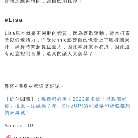
會增加練舞時間，讓自己消耗掉！
#Lisa
Lisa原本就是不易胖的體質，因為喜歡運動，經常打泰
拳以鍛煉體力，而受jennie影響自己也愛上了喝排讀果
汁，練舞時間超長且量大，因此本身就不易胖，因此沒
有刻意控制食量，這真的讓人太羨慕了！
難怪4個身材都這麼好呢~
【延伸閱讀】：
每顆都好美！2023超多款「母親節蛋
糕」推薦～法絨梔子花、ChizUP!的可愛烙印蛋糕都想
買來典藏！
Source：IG