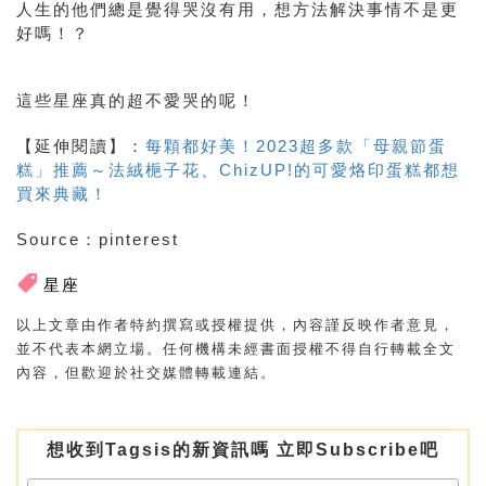
人生的他們總是覺得哭沒有用，想方法解決事情不是更
好嗎！？
這些星座真的超不愛哭的呢！
【延伸閱讀】：
每顆都好美！2023超多款「母親節蛋
糕」推薦～法絨梔子花、ChizUP!的可愛烙印蛋糕都想
買來典藏！
Source：pinterest
星座
以上文章由作者特約撰寫或授權提供，內容謹反映作者意見，
並不代表本網立場。任何機構未經書面授權不得自行轉載全文
內容，但歡迎於社交媒體轉載連結。
想收到Tagsis的新資訊嗎 立即Subscribe吧