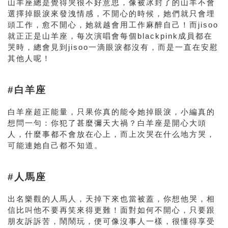
山羊座總是覺得哭很不好意思，像被冰封了的山羊不會
選擇掉眼淚來發洩情感，不開心的時候，她們就只會埋
頭工作，愈不開心，她就越會用工作麻醉自己！而jisoo
就正正是山羊座，每次演唱會每個blackpink成員都在
哭時，總會見到jisoo一滴眼淚都沒有，而是一直在安慰
其他人呢！
#白羊座
白羊座超正能量，只果
你真的能令她掉眼淚，小編真的
想問一句：你犯了甚麼彌天大禍？白羊座是
開心大頭
人，什麼事都不會放在心上，而上次哭在什么地方哭，
可能連她自己都不知道。
#人馬座
出名樂觀的人馬人，天掉下來也當被蓋，你想他哭，相
信比叫他不要再笑來得更難！面對如何不開心，只要跟
朋友訴訴苦，鬧鬧玩，便可像沒事人一樣，很懂得享受