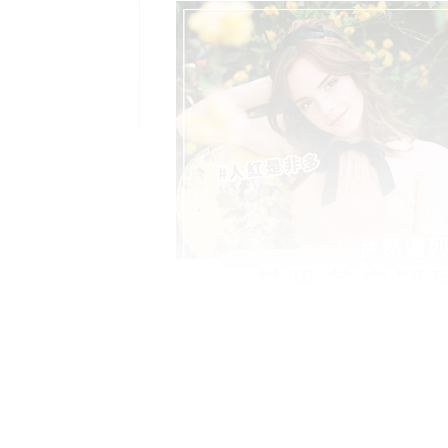
智慧女神已滅？艾瑪華森罕見被「網
朋友、人品超差！