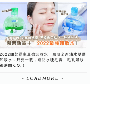
2022開架霸主最強卸妝水！肌研全新油水雙層
卸妝水～只要一瓶，連防水睫毛膏、毛孔殘妝
都瞬間K.O.！
- LOADMORE -