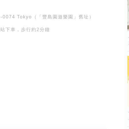
 179-0074 Tokyo（「豐島園遊樂園」舊址）
站下車，步行約2分鐘