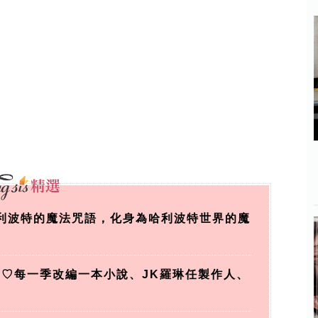
哈利波特的魔法咒語，化身為哈利波特世界的魔
拍♡每一季改編一本小說、JK羅琳任製作人、