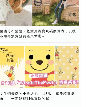
傻傻分不清楚？超實用淘寶尺碼換算表，以後
不用再浪費錢買錯尺寸啦～
女生們最愛的小熊維尼～ 16張「超美精選桌
布」，一定能找到你喜歡的喔！