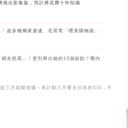
將推出影集版，預計將花費十年拍攝
‪.ᐟ 超多種獨家週邊、毛茸茸「嘿美購物袋」
網友怒罵」！更列舉出她的15個缺點？圈內
從三月就開放囉～有計劃六月要去日本的SIS，不