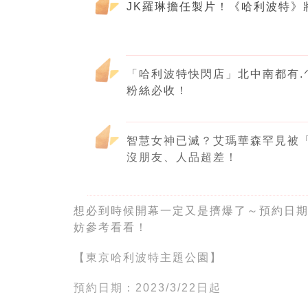
JK羅琳擔任製片！《哈利波特》
「哈利波特快閃店」北中南都有.ᐟ
粉絲必收！
智慧女神已滅？艾瑪華森罕見被「
沒朋友、人品超差！
想必到時候開幕一定又是擠爆了～預約日期
妨參考看看！
【東京哈利波特主題公園】
預約日期：2023/3/22日起