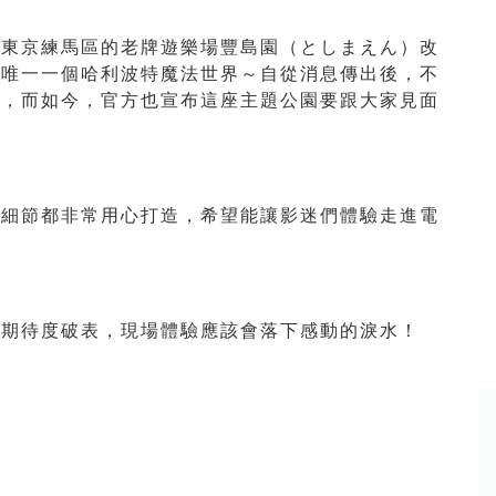
將東京練馬區的老牌遊樂場豐島園（としまえん）改
洲唯一一個哈利波特魔法世界～自從消息傳出後，不
來，而如今，官方也宣布這座主題公園要跟大家見面
有細節都非常用心打造，希望能讓影迷們體驗走進電
人期待度破表，現場體驗應該會落下感動的淚水！