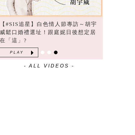
【#SIS追星】白色情人節專訪～胡宇
威鬆口婚禮選址！跟庭妮日後想定居
在「這」?
PLAY
- ALL VIDEOS -