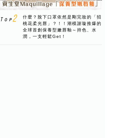
什麼？脫下口罩依然是剛完妝的「招
桃花柔光唇」？！！潮模謝璇推爆的
全球首創保養型嫩唇釉～持色、水
潤，一支輕鬆Get！