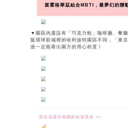
當霍格華茲結合MBTI，最夢幻的
▼園區內還設有「巧克力蛙」咖啡廳、餐
阪環球影城裡的哈利波特園區不同，「東
迷一定能看出園方的用心程度！