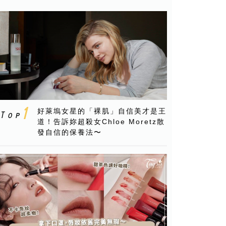
好萊塢女星的「裸肌」自信美才是王
道！告訴妳超殺女Chloe Moretz散
發自信的保養法〜