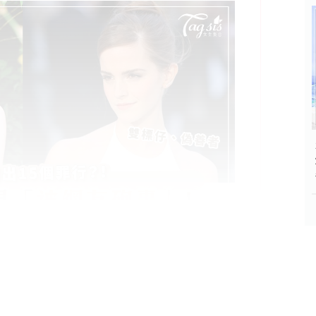
友怒罵」！更列舉出她的15個缺點？圈內沒