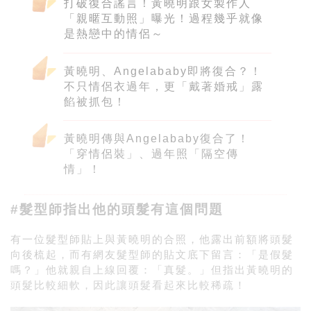
打破復合謠言！黃曉明跟女製作人
「親暱互動照」曝光！過程幾乎就像
是熱戀中的情侶～
黃曉明、Angelababy即將復合？！
不只情侶衣過年，更「戴著婚戒」露
餡被抓包！
黃曉明傳與Angelababy復合了！
「穿情侶裝」、過年照「隔空傳
情」！
#髮型師指出他的頭髮有這個問題
有一位髮型師
貼上與黃曉明
的合照，他露出前額將頭髮
向後梳起，而有網友
髮型師的貼文底下留言：「是假髮
嗎？」他就親自上線回覆：「真髮。」但指出黃曉明的
頭髮比較細軟，因此讓頭髮看起來比較稀疏！