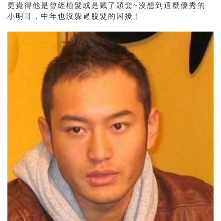
更覺得他是曾經植髮或是戴了頭套~沒想到這麼優秀的
小明哥，中年也沒躲過脫髮的困擾！