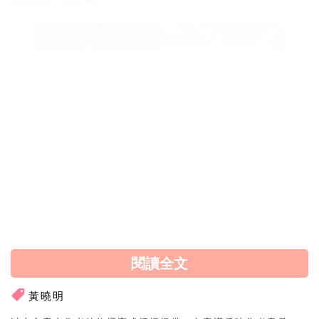
黃曉明傳與Angelababy復合了！「穿
情侶裝」、過年照「隔空傳情」！
閱讀全文
黃曉明