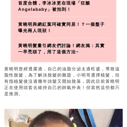
首度合體，李冰冰更在現場「狂酸
Angelababy」被拍到！
黃曉明與網紅葉珂確實同居！？一個盤子
曝光兩人現狀！
黃曉明髮量引網友們討論！網友揭：其實
一早禿頭了，用了這個方法~
黃曉明曾經透露過，自己的油脂分泌太過旺盛，導致溢
脂性脫髮，為了解決脫髮的難題，小明哥選擇植髮，但
有指植髮後沒過幾年頭髮又開始脫落，因此目前黃曉明
正在使用頭套去維持自己的帥氣外表！但當然這些都只
是推測。