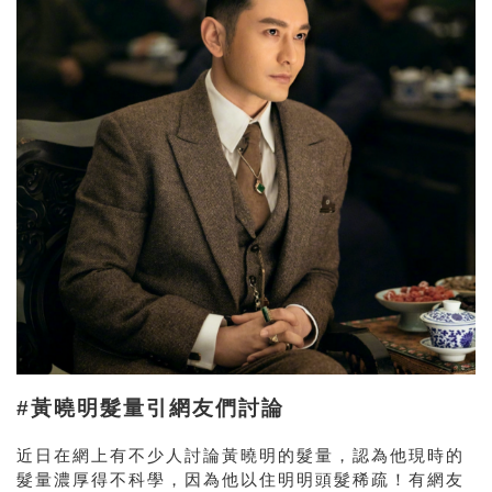
#黃曉明髮量引網友們討論
近日在網上有不少人討論黃
曉明的髮量，認為他現時的
髮量濃厚得不科學，因為他以住明明頭髮稀疏！有網友