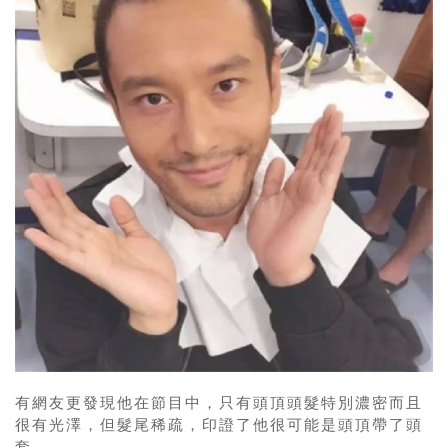
有網友更發現他在節目中，只有
頭頂頭髮特別濃密而且
很有光澤，但髮
尾稀疏，印證了他很可能是頭頂帶了頭
套。