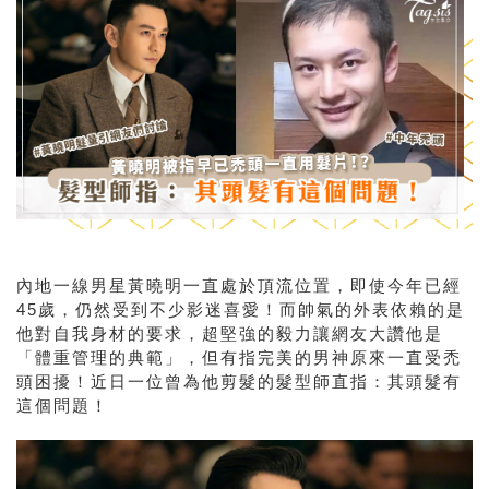
內地一線男星黃曉明一直處於頂流位置，即使今年已經
45歲，仍然受到不少影迷喜愛！而帥氣的外表依賴的是
他對自我身材的要求，超堅強的毅力讓網友大讚他是
「體重管理的典範」，但有指完美的男神原來一直受禿
頭困擾！近日一位曾為他剪髮的髮型師直指：其頭髮有
這個問題！