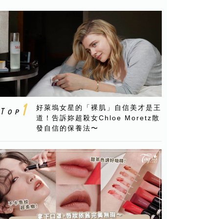
好萊塢女星的「裸肌」自信美才是王
道！告訴妳超殺女Chloe Moretz散
發自信的保養法〜