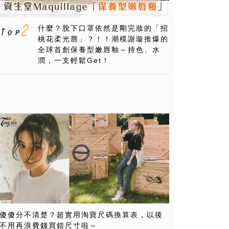
什麼？脫下口罩依然是剛完妝的「招
桃花柔光唇」？！！潮模謝璇推爆的
全球首創保養型嫩唇釉～持色、水
潤，一支輕鬆Get！
傻傻分不清楚？超實用淘寶尺碼換算表，以後
不用再浪費錢買錯尺寸啦～