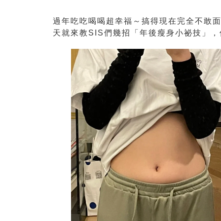
過年吃吃喝喝超幸福～搞得現在完全不敢面
天就來教SIS們幾招「年後瘦身小祕技」，