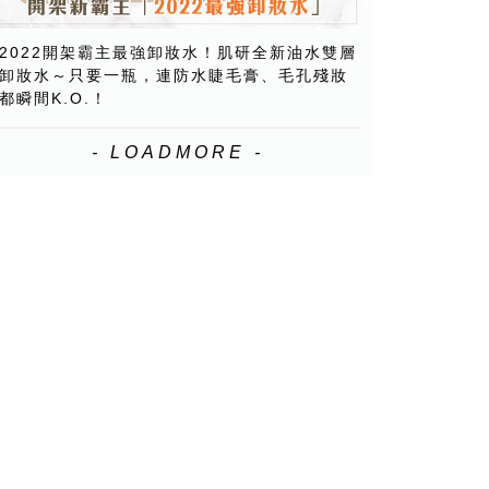
2022開架霸主最強卸妝水！肌研全新油水雙層
卸妝水～只要一瓶，連防水睫毛膏、毛孔殘妝
都瞬間K.O.！
- LOADMORE -