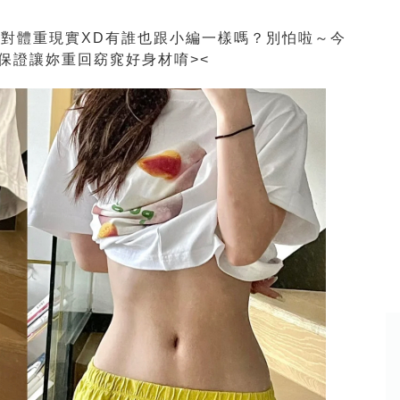
對體重現實XD有誰也跟小編一樣嗎？別怕啦～今
保證讓妳重回窈窕好身材唷><