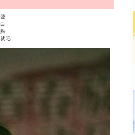
心聲
告白
鬆點
遷就吧