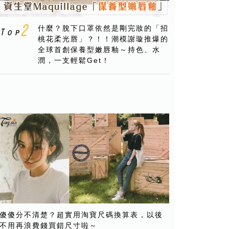
什麼？脫下口罩依然是剛完妝的「招
桃花柔光唇」？！！潮模謝璇推爆的
全球首創保養型嫩唇釉～持色、水
潤，一支輕鬆Get！
傻傻分不清楚？超實用淘寶尺碼換算表，以後
不用再浪費錢買錯尺寸啦～