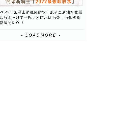
2022開架霸主最強卸妝水！肌研全新油水雙層
卸妝水～只要一瓶，連防水睫毛膏、毛孔殘妝
都瞬間K.O.！
- LOADMORE -