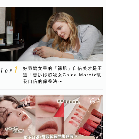
好萊塢女星的「裸肌」自信美才是王
道！告訴妳超殺女Chloe Moretz散
發自信的保養法〜