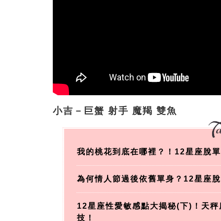
小吉－巨蟹 射手 魔羯 雙魚
我的桃花到底在哪裡？！12星座脫
為何情人節過後依舊單身？12星座脫
12星座性愛敏感點大揭秘(下)！天
技！