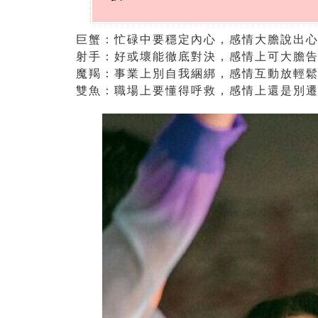
巨蟹：忙碌中要穩定內心，感情大膽說出
射手：好或壞能徹底對決，感情上可大膽
魔羯：事業上別自我綑綁，感情互動放輕
雙魚：職場上要懂得呼救，感情上還是別