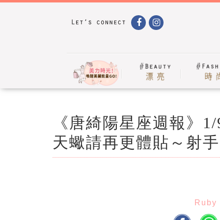
《唐綺陽星座週報》1/9
天蠍請再更體貼～射手
Ruby