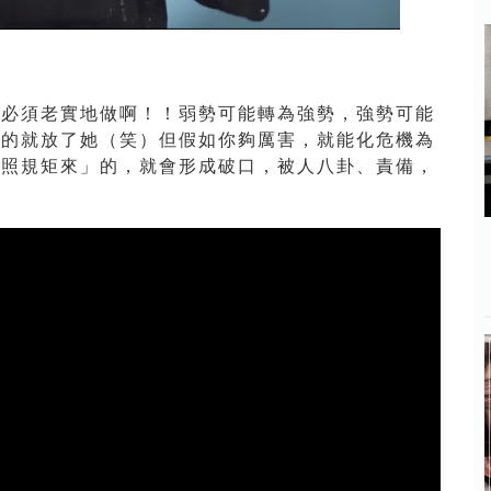
都必須老實地做啊！！弱勢可能轉為強勢，強勢可能
握的就放了她（笑）但假如你夠厲害，就能化危機為
沒照規矩來」的，就會形成破口，被人八卦、責備，