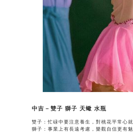
中吉－雙子 獅子 天蠍 水瓶
雙子：忙碌中要注意養生，對桃花平常心
獅子：事業上有長遠考慮，樂觀自信更有