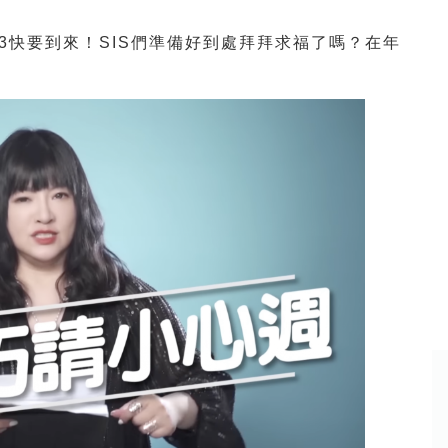
3快要到來！SIS們準備好到處拜拜求福了嗎？在年
！