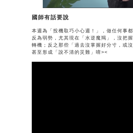
國師有話要說
本週為「投機取巧小心週！」，做任何事
反為弱勢，尤其現在「水逆魔羯」，沒把
轉機；反之那些「過去沒掌握好分寸，或
甚至形成「說不清的災難」唷><