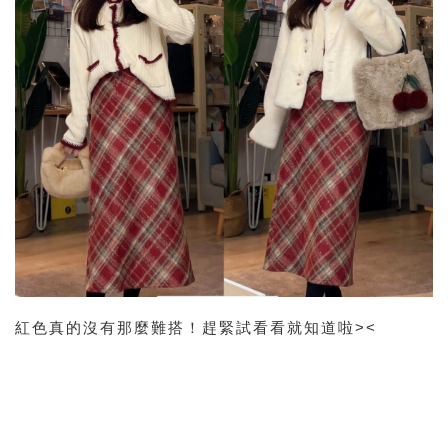
紅色真的沒有那麼難搭！趕緊試看看就知道啦><