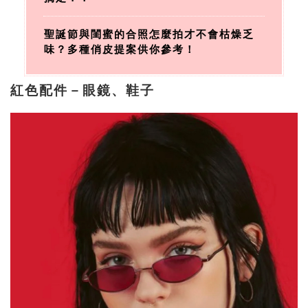
聖誕節與閨蜜的合照怎麼拍才不會枯燥乏
味？多種俏皮提案供你參考！
紅色配件－眼鏡、鞋子