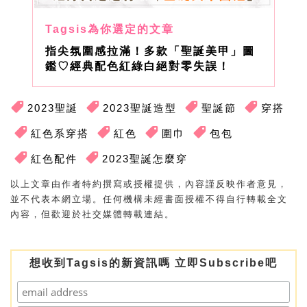
指尖氛圍感拉滿！多款「聖誕美甲」圖
鑑♡經典配色紅綠白絕對零失誤！
2023聖誕
2023聖誕造型
聖誕節
穿搭
紅色系穿搭
紅色
圍巾
包包
紅色配件
2023聖誕怎麼穿
以上文章由作者特約撰寫或授權提供，內容謹反映作者意見，
並不代表本網立場。任何機構未經書面授權不得自行轉載全文
內容，但歡迎於社交媒體轉載連結。
想收到Tagsis的新資訊嗎 立即Subscribe吧