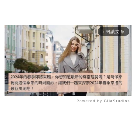
閱讀文章
arrow_forward_ios
Powered by 
GliaStudios
Mute