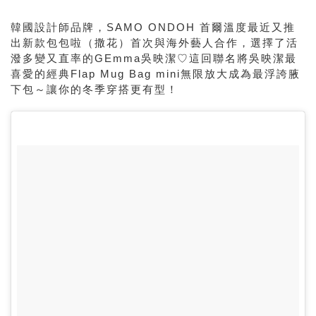
韓國設計師品牌，SAMO ONDOH 首爾溫度最近又推
出新款包包啦（撒花）首次與海外藝人合作，選擇了活
潑多變又直率的GEmma吳映潔♡這回聯名將吳映潔最
喜愛的經典Flap Mug Bag mini無限放大成為最浮誇腋
下包～讓你的冬季穿搭更有型！