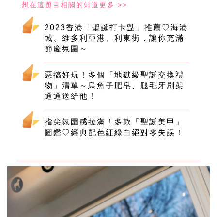
2023香港「聖誕打卡點」推薦♡海港
城、維多利亞港、利東街，讓你充滿
節慶氛圍～
惡搞好玩！多個「地獄級聖誕交換禮
物」清單～烏魚子肥皂、腿毛牙刷架
通通送給他！
指尖氛圍感拉滿！多款「聖誕美甲」
圖鑑♡經典配色紅綠白絕對零失誤！