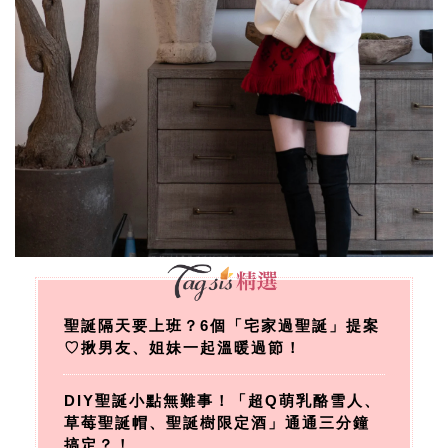
聖誕隔天要上班？6個「宅家過聖誕」提案
♡揪男友、姐妹一起溫暖過節！
DIY聖誕小點無難事！「超Q萌乳酪雪人、
草莓聖誕帽、聖誕樹限定酒」通通三分鐘
搞定？！