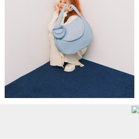
Wula Bag
全新迷你廢包「Wula Bag」，是SAMO ONDOH與
GEmma吳映潔攜手推出獨一無二的限量款式！以愛貓
Wula來命名，融合GEmma吳映潔專屬的俏皮風格，共