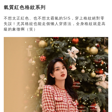
氣質紅色格紋系列
不想太正紅色、也不想太霸氣的SIS，穿上格紋絕對零
失誤！尤其格紋也能走個懶人穿搭法，全身格紋就是高
級的象徵啊（笑）