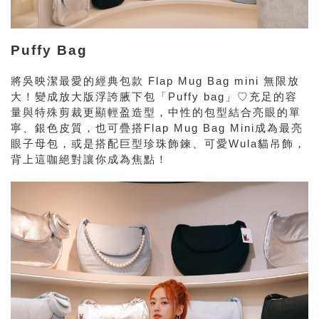
Puffy Bag
將吳映潔最愛的經典包款 Flap Mug Bag mini 無限放
大！變成放大版浮誇腋下包「Puffy bag」♡充足的容
量與特殊剪裁更顯輕盈造型，中性的包型結合亮眼的單
寧、銀色皮質，也可疊搭Flap Mug Bag Mini成為最亮
眼子母包，或是搭配巨型珍珠飾鍊、可愛Wula貓吊飾，
背上這咖絕對讓你成為焦點！