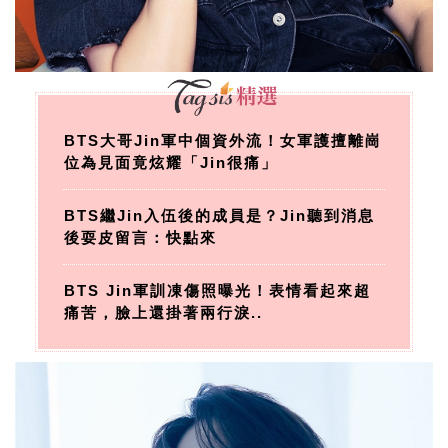
BTS大哥Jin軍中個資外流！女軍護擅離崗
位為見面竟炫耀「Jin很痛」
BTS繼Jin入伍後的成員是？Jin聽到消息
後耍皮留言：快點來
BTS Jin軍訓凍傷照曝光！表情看起來超
痛苦，臉上還掛著兩行淚..