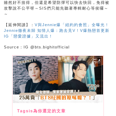
雖然好不捨得，但還是希望防彈可以快去快回，免得被
攻擊說不公平呀～
SIS
們只能先聽著專輯耐心等侯囉～
～
【延伸閱讀】：
V與Jennie爆「紐約約會照」全曝光！
Jennie徹夜未歸 知情人爆：跑去見V！V爆熱戀首更新
IG「戀愛證據」又流出！
Source：IG @bts.bighitofficial