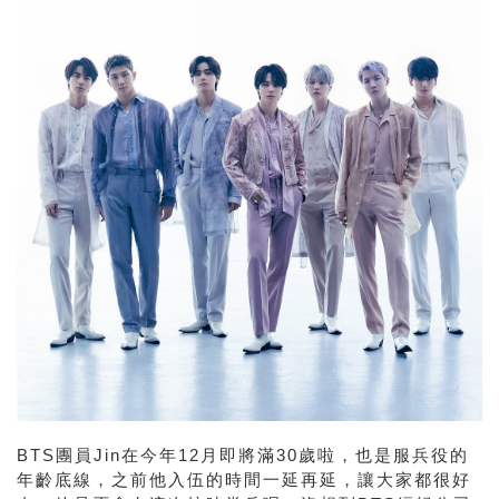
BTS團員
Jin
在今年
12
月即將滿
30
歲啦，也是服兵役的
年齡底線，之前他入伍的時間一延再延，讓大家都很好