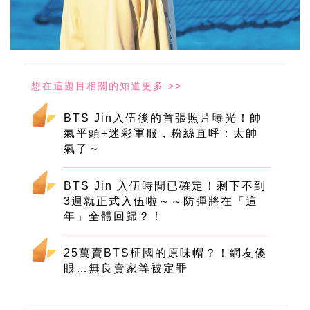
BTS Jin入伍後的首張照片曝光！帥
氣平頭+迷彩軍服，粉絲直呼：太帥
氣了～
BTS Jin 入伍時間已確定！剩下不到
3週就正式入伍啦～～防彈將在「這
年」全體回歸？！
25萬賣BTS柾國的原味帽？！網友傻
眼…無良賣家等被定罪