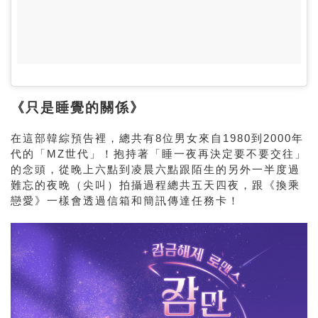
《只是睡覺的關係》
在這部韓綜預告裡，總共有8位男女來自1980到2000年
代的「MZ世代」！抱持著「睡一夜再決定要不要交往」
的念頭，從晚上六點到凌晨六點跟陌生的另外一半度過
難忘的夜晚（尖叫）拍攝過程總共五天四夜，跟《換乘
戀愛》一樣會透過信箱和簡訊傳達任務卡！