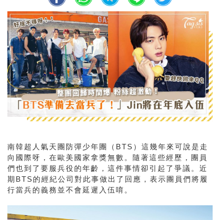
南韓超人氣天團防彈少年團（
BTS
）這幾年來可說是走
向國際呀，在歐美國家拿獎無數。隨著這些經歷，團員
們也到了要服兵役的年齡，這件事情卻引起了爭議。近
期
BTS
的經紀公司對此事做出了回應，表示團員們將履
行當兵的義務並不會延遲入伍唷。