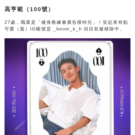
高亨範（100號）
27歲，職業是「健身教練兼廣告模特兒」！笑起來有點
可愛（羞）IG帳號是 _beom_k_h 但目前被移除中。