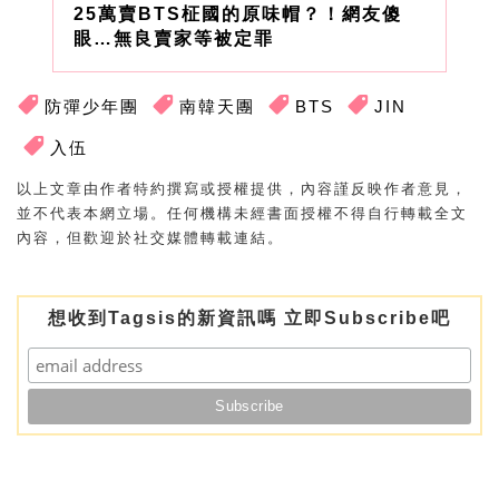
25萬賣BTS柾國的原味帽？！網友傻
眼…無良賣家等被定罪
防彈少年團
南韓天團
BTS
JIN
入伍
以上文章由作者特約撰寫或授權提供，內容謹反映作者意見，
並不代表本網立場。任何機構未經書面授權不得自行轉載全文
內容，但歡迎於社交媒體轉載連結。
想收到Tagsis的新資訊嗎 立即Subscribe吧