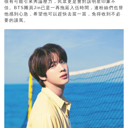
很有可能引來輿論壓力，民眾更是會對該明星印象不
佳。
BTS
團員
Jin
已是一再拖延入伍時間，連粉絲們也替
他感到心急，希望他可以趕快去當一當，免得收到不必
要的謾罵。