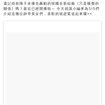
還記得前陣子未播先轟動的韓國全新綜藝《只是睡覺的
關係》嗎？最近已經開播啦～ 今天就讓小編來為SIS們
介紹這幾位帥哥美女們，喜歡的就趕緊追起來囉><