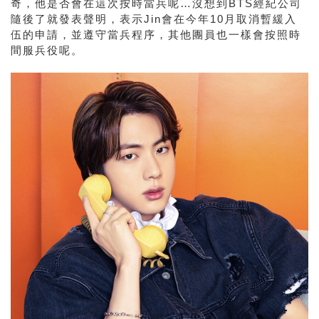
奇，他是否會在這次按時當兵呢
…
沒想到
BTS
經紀公司
隨後了就發表聲明，表示
Jin
會在今年
10
月取消暫緩入
伍的申請，並遵守當兵程序，其他團員也一樣會按照時
間服兵役呢。