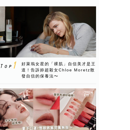
好萊塢女星的「裸肌」自信美才是王
道！告訴妳超殺女Chloe Moretz散
發自信的保養法〜