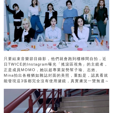
只要結束音樂節目錄影，他們就會跑到樓梯間自拍，近
日
TWICE
的
Instagram
曝光「搖滾區視角」的主鏡者，
正是成員
MOMO
，她以超專業架勢幫子瑜、志效、
Mina
拍出各種猶如雜誌封面的美照，重點是，認真看就
能發現這
3
張都完全沒有使用濾鏡，真實膚況一覽無遺～