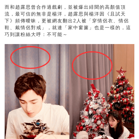
而和趙露思曾合作過戲劇，並被爆出緋聞的高顏值頂
流，最可信的無非是楊洋，趙露思與楊洋因《且試天
下》頻傳曖昧，更被網友翻出2人被「穿情侶衣、情侶
鞋、戴情侶對戒」，就連「家中窗簾」也是一樣的，這
巧到讓粉絲大呼：不可能～