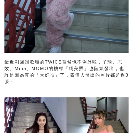
最近剛回歸歌壇的
TWICE
當然也不例外啦，子瑜、志
效、
Mina
、
MOMO
的樓梯「網美照」也陸續發出，也
許是因為真的「太好拍」了，四個人發出的照片都超過
3
張～