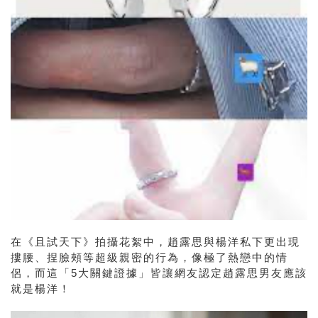
在《且試天下》拍攝花絮中，趙露思與楊洋私下更出現
摟腰、捏臉頰等超級親密的行為，像極了熱戀中的情
侶，而這「5大關鍵證據」皆讓網友認定趙露思男友應該
就是楊洋！