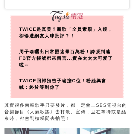
TWICE是真美？新歌「全員素顏」入鏡，
卻慘遭網友大肆批評？！
周子瑜曬出日常照迷暈百萬粉！誇張到連
FB官方帳號都來留言...實在太太太可愛了
啦～
TWICE回歸預告子瑜擔C位！粉絲興奮
喊：終於等到你了
其實很多南韓歌手只要發片，都一定會上
SBS
電視台的
音樂節目《人氣歌謠》去打歌、宣傳，且在等待或是結
束時，都會到樓梯間去拍照！