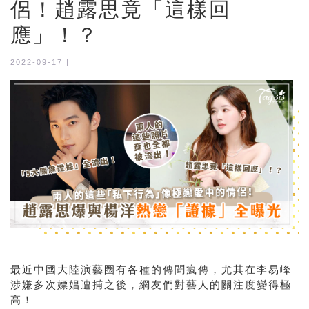
侶！趙露思竟「這樣回
應」！？
2022-09-17 |
最近中國大陸演藝圈有各種的傳聞瘋傳，尤其在李易峰
涉嫌多次嫖娼遭捕之後，網友們對藝人的關注度變得極
高！