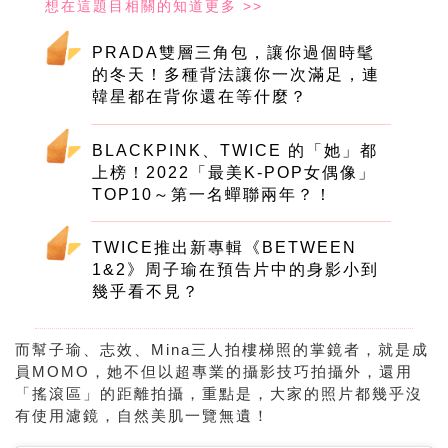
PRADA雙層三角包，讓你過個時髦
的冬天！多種背法讓你一次滿足，連
韓星都在背你還在等什麼？
BLACKPINK、TWICE 的「她」都
上榜！2022「最美K-POP女偶像」
TOP10～第一名蟬聯兩年？！
TWICE推出新專輯《BETWEEN
1&2》周子瑜在預告片中的身影小到
幾乎看不見？
而幫子瑜、志效、
Mina
三人拍樓梯照的掌鏡者，就是成
員
MOMO
，她不但以超專業的攝影技巧拍攝外，還用
「搖滾區」的距離拍攝，重點是，大家的照片都幾乎沒
有使用濾鏡，自然美肌一覽無遺！