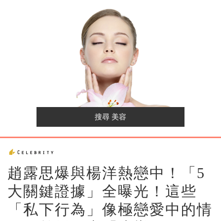
趙露思爆與楊洋熱戀中！「5
大關鍵證據」全曝光！這些
「私下行為」像極戀愛中的情