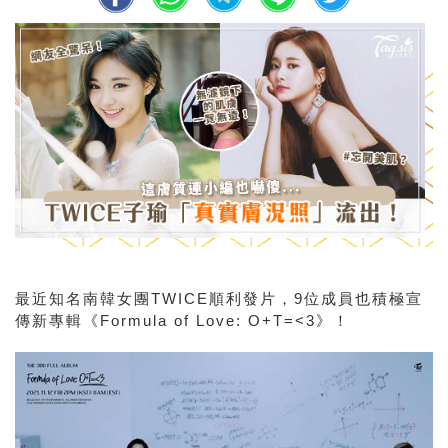
最近知名南韓女團
TWICE順利
發片，
9
位成員也積極宣
傳新專輯《
Formula of Love: O+T=<3
》！