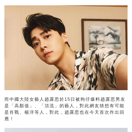
而中國大陸女藝人趙露思於15日被狗仔爆料趙露思男友
是「高顏值」、「頂流」的藝人，對此網友猜想有可能
是肖戰、楊洋等人，對此，趙露思也在今天首次作出回
應！