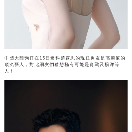
中國大陸狗仔在15日爆料趙露思的現任男友是高顏值的
頂流藝人，對此網友們猜想極有可能是肖戰及楊洋等
人！