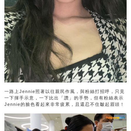
一路上Jennie照著以往親民作風，與粉絲打招呼，只見
一下揮手示意，一下比出「讚」的手勢，但有粉絲表示
Jennie的臉色看起來非常疲累，且還忍不住皺起眉頭！