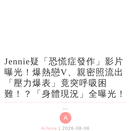
Jennie疑「恐慌症發作」影片
曝光！爆熱戀V、親密照流出
「壓力爆表」竟突呼吸困
難！？「身體現況」全曝光！
A
Arlena
| 2026-08-06