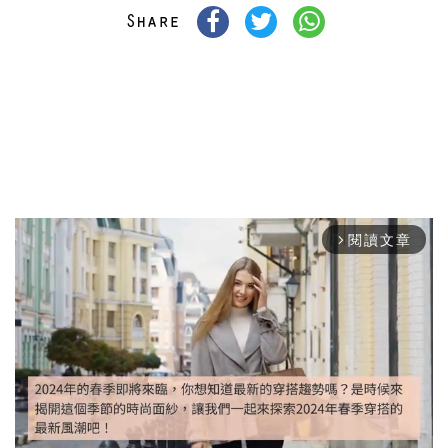
閱讀文章
arrow_forward_ios