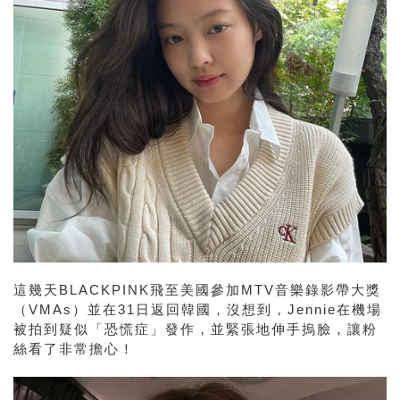
這幾天BLACKPINK飛至美國參加MTV音樂錄影帶大獎
（VMAs）並在31日返回韓國，沒想到，Jennie在機場
被拍到疑似「恐慌症」發作，並緊張地伸手摀臉，讓粉
絲看了非常擔心！