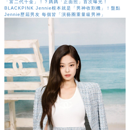
「富二代千金」！？媽媽「正面照」首次曝光！
BLACKPINK Jennie根本就是「男神收割機」！盤點
Jennie歷屆男友 每個皆「演藝圈重量級男神」