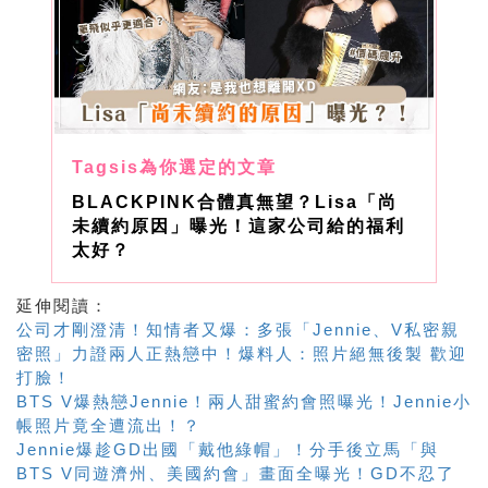
BLACKPINK合體真無望？Lisa「尚
未續約原因」曝光！這家公司給的福利
太好？
延伸閱讀：
公司才剛澄清！知情者又爆：多張「Jennie、V私密親
密照」力證兩人正熱戀中！爆料人：照片絕無後製 歡迎
打臉！
BTS V爆熱戀Jennie！兩人甜蜜約會照曝光！Jennie小
帳照片竟全遭流出！？
Jennie爆趁GD出國「戴他綠帽」！分手後立馬「與
BTS V同遊濟州、美國約會」畫面全曝光！GD不忍了