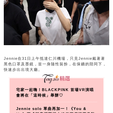
Jennie在31日上午抵達仁川機場，只見Jennie戴著著
黑色口罩及墨鏡，並一身隨性裝扮，在保鑣的陪同下，
快速步出出境大廳。
宅家一起嗨！BLACKPINK 首場VR演唱
會將在「這時候」舉辦♡
Jennie solo 單曲再加一！《You &