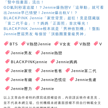
「豎中指畫面」流出！
GD氣到秒退追蹤！？Jennie爆熱戀V「這舉動」就可看
出Jennie早已情變！Jennie爆出軌V！？
BLACKPINK Jennie「家世背景」超狂！竟是隱藏版
「富二代千金」！？媽媽「正面照」首次曝光！
BLACKPINK Jennie根本就是「男神收割機」！盤點
Jennie歷屆男友 每個皆「演藝圈重量級男神」
BTS
V熱戀Jennie
V女友
V熱戀
V
Jennie男友
Jennie熱戀
BLACKPINKjennie
Jennie媽媽
Jennie家世
Jennie爸爸
Jennie富二代
Jennie有錢
Jennie恐慌症
Jennie焦慮
Jennie壓力
Jennie
以上文章由作者特約撰寫或授權提供，內容謹反映作者意見，
並不代表本網立場。任何機構未經書面授權不得自行轉載全文