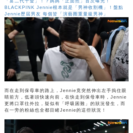
「富二代千金」！？媽媽「正面照」首次曝光！
BLACKPINK Jennie根本就是「男神收割機」！盤點
Jennie歷屆男友 每個皆「演藝圈重量級男神」
而在走到保母車的路上，Jennie竟突然伸出左手摀住眼
睛前方，低著頭快速向前，在快走到保母車時，Jennie
更將口罩往外拉，疑似有「呼吸困難」的狀況發生，而
在一旁的粉絲也全都目睹Jennie的這些狀況！