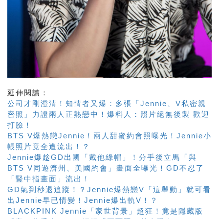
延伸閱讀：
公司才剛澄清！知情者又爆：多張「Jennie、V私密親
密照」力證兩人正熱戀中！爆料人：照片絕無後製 歡迎
打臉！
BTS V爆熱戀Jennie！兩人甜蜜約會照曝光！Jennie小
帳照片竟全遭流出！？
Jennie爆趁GD出國「戴他綠帽」！分手後立馬「與
BTS V同遊濟州、美國約會」畫面全曝光！GD不忍了
「豎中指畫面」流出！
GD氣到秒退追蹤！？Jennie爆熱戀V「這舉動」就可看
出Jennie早已情變！Jennie爆出軌V！？
BLACKPINK Jennie「家世背景」超狂！竟是隱藏版