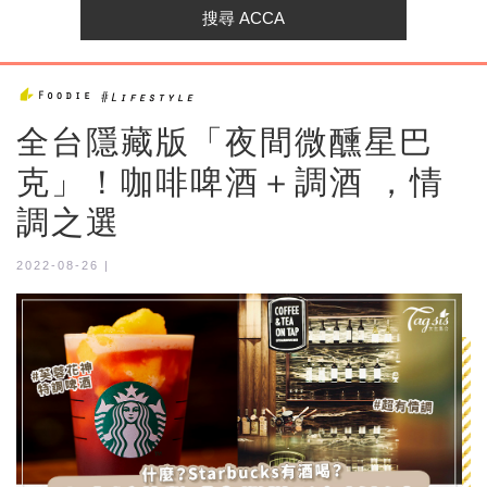
全台隱藏版「夜間微醺星巴
克」！咖啡啤酒＋調酒 ，情
調之選
2022-08-26 |