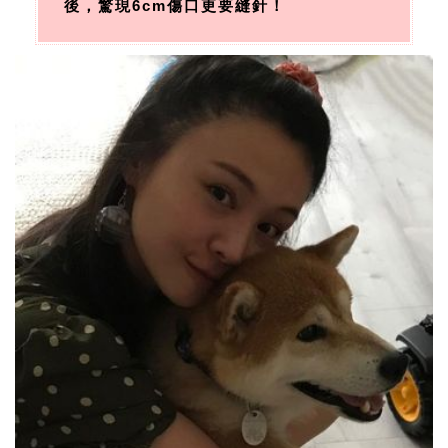
後，驚現6cm傷口更要縫針！