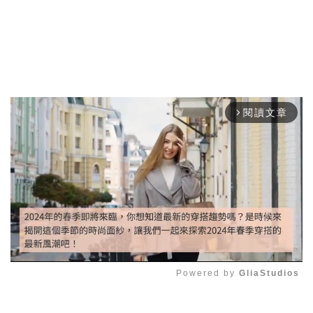
閱讀文章
arrow_forward_ios
Powered by 
GliaStudios
Mute