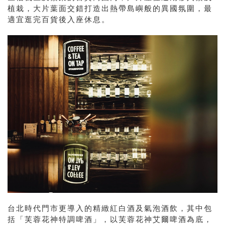
植栽，大片葉面交錯打造出熱帶島嶼般的異國氛圍，最
適宜逛完百貨後入座休息。
台北時代門市更導入的精緻紅白酒及氣泡酒飲，其中包
括「芙蓉花神特調啤酒」，以芙蓉花神艾爾啤酒為底，