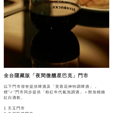
全台隱藏版「夜間微醺星巴克」門市
以下門市偕有提供啤酒及「芙蓉花神特調啤酒」，
標"✓"門市同步提供「粉紅年代氣泡調酒」＋附加精緻
紅白酒飲。
1 天玉門市