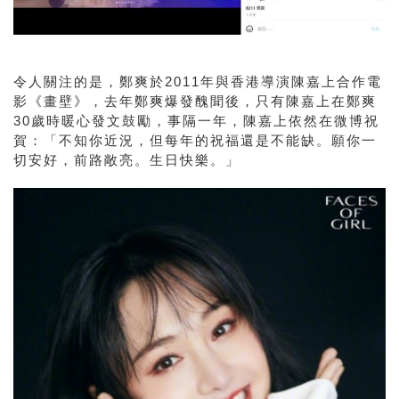
令人關注的是，鄭爽於2011年與香港導演陳嘉上合作電
影《畫壁》，去年鄭爽爆發醜聞後，只有陳嘉上在鄭爽
30歲時暖心發文鼓勵，事隔一年，陳嘉上依然在微博祝
賀：「不知你近況，但每年的祝福還是不能缺。願你一
切安好，前路敞亮。生日快樂。」