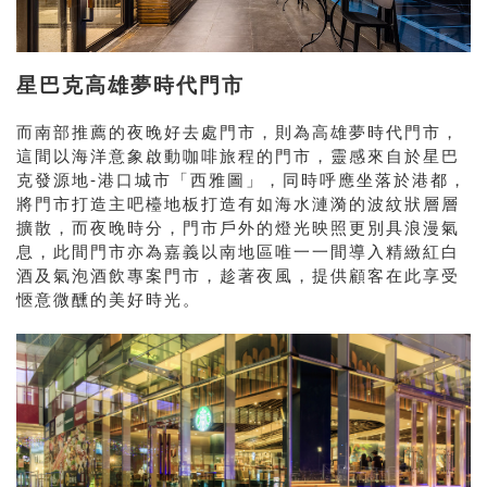
星巴克高雄夢時代門市
而南部推薦的夜晚好去處門市，則為高雄夢時代門市，
這間以海洋意象啟動咖啡旅程的門市，靈感來自於星巴
克發源地-港口城市「西雅圖」，同時呼應坐落於港都，
將門市打造主吧檯地板打造有如海水漣漪的波紋狀層層
擴散，而夜晚時分，門市戶外的燈光映照更別具浪漫氣
息，此間門市亦為嘉義以南地區唯一一間導入精緻紅白
酒及氣泡酒飲專案門市，趁著夜風，提供顧客在此享受
愜意微醺的美好時光。