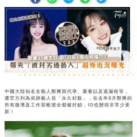
中國大陸知名女藝人鄭爽因代孕、棄養以及逃漏稅等，
遭官方列為劣跡藝人並「永久封殺」，在去年8月鄭爽的
所有微博及工作室帳號全都被封鎖，IG也變得非常少更
新！