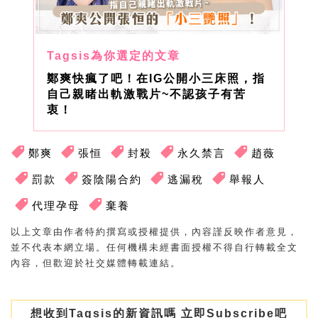
鄭爽快瘋了吧！在IG公開小三床照，指
自己親睹出軌激戰片~不認孩子有苦
衷！
鄭爽
張恒
封殺
永久禁言
趙薇
罰款
簽陰陽合約
逃漏稅
舉報人
代理孕母
棄養
以上文章由作者特約撰寫或授權提供，內容謹反映作者意見，
並不代表本網立場。任何機構未經書面授權不得自行轉載全文
內容，但歡迎於社交媒體轉載連結。
想收到Tagsis的新資訊嗎 立即Subscribe吧