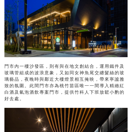
門市內一樓沙發區，則有與在地文創結合，運用鐵件及
玻璃管組成的波浪意象，又如同女神魚尾交纏髮絲的玻
璃藝品，夜晚時與鄰近大樓燈景相互掩映，帶來寧謐雅
致的氛圍。此間門市亦為桃竹苗區唯一一間導入精緻紅
白酒及氣泡酒飲專案門市，提供竹科人下班放鬆小酌的
好去處。