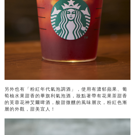
另外也有「粉紅年代氣泡調酒」，使用有濃郁蘋果、葡
萄柚水果甜香的畢旗利氣泡酒，妝點著帶有花果茶甜香
的芙蓉花神艾爾啤酒，酸甜微醺的風味層次，粉紅色漸
層的外觀，甜美宜人！