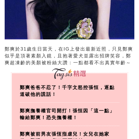
鄭爽於31歲生日當天，在IG上發出最新近照，只見鄭爽
似乎是頂著素顏入鏡，且抱著愛犬並露出招牌笑容，鄭
爽超凍齡的美顏被粉絲大讚：一點都看不出真實年齡～
鄭爽爸爸不忍了！千字文怒控張恒，逐點
道破他的謊話！
鄭爽撫養權官司開打！張恒因「這一點」
輸給鄭爽！恐失撫養權！
鄭爽被前男友張恆指虐兒！女兒在她家