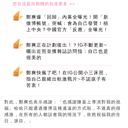
鄭爽爆「回歸」內幕全曝光！開「新
微博帳號」突喊：會為自己發聲！槓
上中央？中國官方「反應」全曝光！
鄭爽正在計劃復出！？IG不斷更新~
曬出近照並獲雜誌訪問指：自己也是
很美的
鄭爽快瘋了吧！在IG公開小三床照，
指自己親睹出軌激戰片~不認孩子有
苦衷！
對此，鄭爽也表示感謝：「也感謝陳嘉上導演對我的祝
福。哈哈只能通過微博這種遙遠的方式啦，不過真的很
感激，在所有的人都誤會我的情況下，依然祝福我的生
日，淚目。」