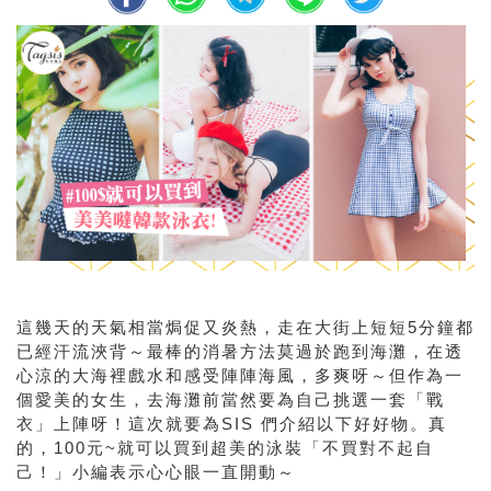
這幾天的天氣相當焗促又炎熱，走在大街上短短5分鐘都
已經汗流浹背～最棒的消暑方法莫過於跑到海灘，在透
心涼的大海裡戲水和感受陣陣海風，多爽呀～但作為一
個愛美的女生，去海灘前當然要為自己挑選一套「戰
衣」上陣呀！這次就要為SIS 們介紹以下好好物。真
的，100元~就可以買到超美的泳裝「不買對不起自
己！」小編表示心心眼一直開動～