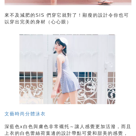
來不及減肥的SIS 們穿它就對了！顯瘦的設計令你也可
以穿出完美的身材（心心眼）
文藝時尚分體泳衣
深藍色x白色與膚色非常襯托～讓人感覺更加活潑，而且
上衣的白色
蕾絲荷葉邊的設計帶點可愛和甜美的感覺，