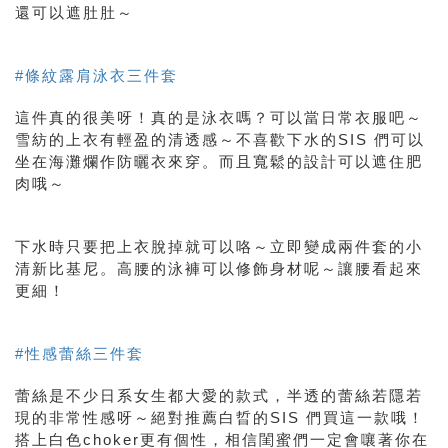
還可以遮肚肚～
#條紋露肩泳衣三件套
這件真的很美呀！真的是泳衣嗎？可以當日常衣服吧～
雪紡的上衣有輕盈的清透感～不喜歡下水的SIS 們可以
坐在海灘爛作防曬衣來穿。而且寬鬆的設計可以遮住肥
肉哦～
下水時只要把上衣脫掉就可以咯～立即變成兩件套的小
清新比基尼。高腰的泳褲可以修飾身材呢～讓腰看起來
更細！
#性感蕾絲三件套
蕾絲是不少日系女生都大愛的款式，半透的
蕾絲若隱若
現的非常性感呀～絕對推薦白晢的SIS 們買這一款哦！
搭上白色choker更有個性，相信閨蜜們一定會嚷著你在