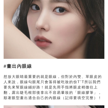
#畫出內眼線
想放大眼睛最重要的就是眼線，但對於內雙、單眼皮的
人來說，眼線勾眼尾只會落得被吃妝的份TˇT所以我們
要先來幫眼線鋪好路！
就是先用手指將眼皮稍微往上
翻，露出睫毛根部後拿出不容易暈妝的「眼線膠筆」，
順著眼型畫出適合自己的內眼線（記得要填空完整）！