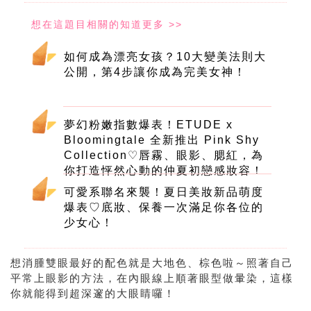
如何成為漂亮女孩？10大變美法則大
公開，第4步讓你成為完美女神！
夢幻粉嫩指數爆表！ETUDE x
Bloomingtale 全新推出 Pink Shy
Collection♡唇霧、眼影、腮紅，為
你打造怦然心動的仲夏初戀感妝容！
可愛系聯名來襲！夏日美妝新品萌度
爆表♡底妝、保養一次滿足你各位的
少女心！
想消腫雙眼最好的配色就是大地色、棕色啦～照著自己
平常上眼影的方法，在內眼線上順著眼型做暈染，這樣
你就能得到超深邃的大眼睛囉！