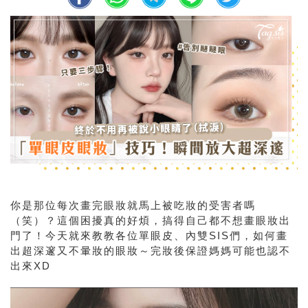
你是那位每次畫完眼妝就馬上被吃妝的受害者嗎
（笑）？這個困擾真的好煩，搞得自己都不想畫眼妝出
門了！今天就來教教各位單眼皮、內雙SIS們，如何畫
出超深邃又不暈妝的眼妝～完妝後保證媽媽可能也認不
出來XD