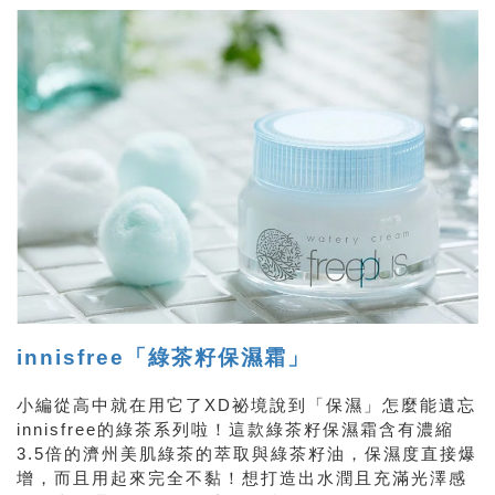
innisfree「綠茶籽保濕霜」
小編從高中就在用它了XD祕境說到「保濕」怎麼能遺忘
innisfree的綠茶系列啦！這款綠茶籽保濕霜含有濃縮
3.5倍的濟州美肌綠茶的萃取與綠茶籽油，保濕度直接爆
增，而且用起來完全不黏！想打造出水潤且充滿光澤感