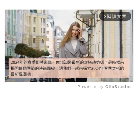
閱讀文章
arrow_forward_ios
Powered by 
GliaStudios
Mute