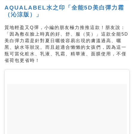
AQUALABEL水之印「全能5D美白彈力霜
（沁涼版）」
質地輕盈又Q彈，小編的朋友極力推推這款！朋友說：
「因為敷在臉上時真的好、舒、服（笑）」這款全能5D
美白彈力霜是針對夏日曬後容易出現的膚溫過高、曬
黑、缺水等狀況。而且超適合懶懶的女孩們，因為這一
瓶可當化粧水、乳液、乳霜、精華液、面膜使用，不僅
省荷包更省時！