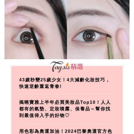
43歲秒變25歲少女！4大減齡化妝技巧，
快速逆齡重返青春!
揭曉寶雅上半年必買美妝品Top10！人人
都有的氣墊、定妝噴霧、保養品～幫你找
到最值得入手的好物♡
用色彩為奧運加油！2024巴黎奧運官方色