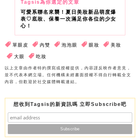
可愛系聯名來襲！夏日美妝新品萌度爆
表♡底妝、保養一次滿足你各位的少女
心！
單眼皮
內雙
泡泡眼
眼妝
美妝
大眼
吃妝
以上文章由作者特約撰寫或授權提供，內容謹反映作者意見，
並不代表本網立場。任何機構未經書面授權不得自行轉載全文
內容，但歡迎於社交媒體轉載連結。
想收到Tagsis的新資訊嗎 立即Subscribe吧