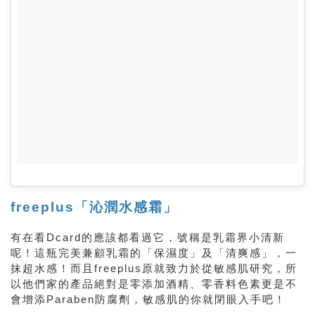
freeplus「沁潤水感霜」
有在看Dcard的應該都看過它，號稱是乳霜界小清新
呢！這瓶完美兼顧乳霜的「保濕度」及「清爽感」，一
抹超水感！而且freeplus原就致力於從敏感肌研究，所
以他們家的產品絕對是零添加酒精、零香料色素更是不
會增添Paraben防腐劑，敏感肌的你就閉眼入手吧！