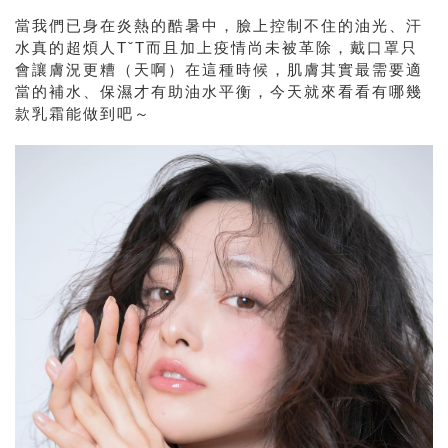
當我們已身在炎熱的酷暑中，臉上控制不住的油光、汗
水真的超煩人TˇT而且加上疫情尚未被革除，戴口罩只
會讓膚況更糟（天啊）在這種時候，肌膚其實最需要適
當的補水、保濕才有助油水平衡，今天就來看看有哪幾
款乳霜能做到吧～