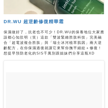
DR.WU 超逆齡修復精華霜
保濕做好了，抗老也不可少！DR.WU的保養地位大家應
該都心知肚明（笑）這款「雙波緊緻胜肽科技」完美融
合「超電波複合胜肽」與「瑞士冰河植萃肌因」兩大逆
齡配方，在你保濕過後就讓它來幫你撫平細紋＋修復！
想提早預防老化的SIS千萬別跟姐妹們分享這瓶XD