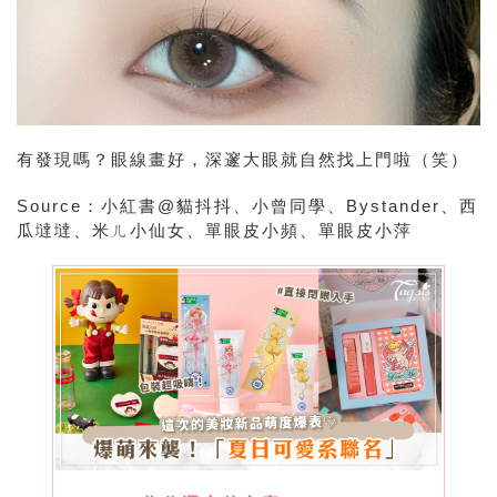
有發現嗎？眼線畫好，深邃大眼就自然找上門啦（笑）
Source：小紅書@貓抖抖、小曾同學、Bystander、西
瓜墶墶、米ㄦ小仙女、單眼皮小頻、單眼皮小萍