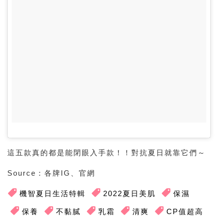
這五款真的都是能閉眼入手款！！對抗夏日就靠它們～
Source：各牌IG、官網
機智夏日生活特輯
2022夏日美肌
保濕
保養
不黏膩
乳霜
清爽
CP值超高