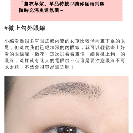
「薰衣草紫」單品特搜♡讓你從頭到腳、
隨時充滿奧運氛圍～
#微上勾外眼線
小編看過很多單眼皮或內雙的女孩比較傾向畫下垂的眼
尾，但這次我們已經加深的內眼線，就可以輕鬆畫出好
看的眼線囉（撒花）這次試看看畫個「細長微上鉤」的
眼線，這樣就有迷人的電眼啦～但還是要注意眼線不可
以太粗，不然會很容易暈染喔！