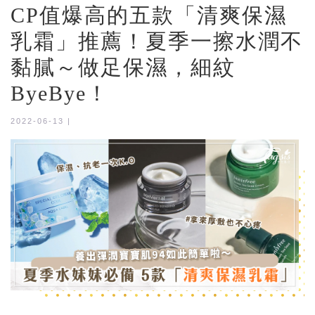
CP值爆高的五款「清爽保濕
乳霜」推薦！夏季一擦水潤不
黏膩～做足保濕，細紋
ByeBye！
2022-06-13 |