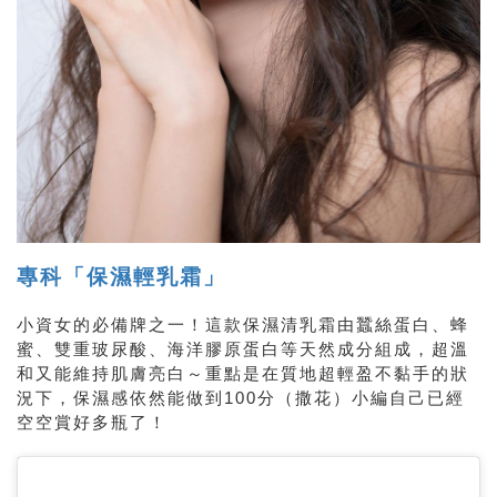
專科「保濕輕乳霜」
小資女的必備牌之一！這款保濕清乳霜由蠶絲蛋白、蜂
蜜、雙重玻尿酸、海洋膠原蛋白等天然成分組成，超溫
和又能維持肌膚亮白～重點是在質地超輕盈不黏手的狀
況下，保濕感依然能做到100分（撒花）小編自己已經
空空賞好多瓶了！