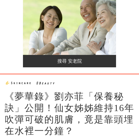
《夢華錄》劉亦菲「保養秘
訣」公開！仙女姊姊維持16年
吹彈可破的肌膚，竟是靠頭埋
在水裡一分鐘？