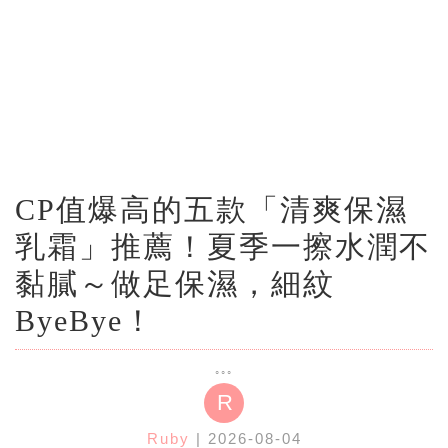
CP值爆高的五款「清爽保濕
乳霜」推薦！夏季一擦水潤不
黏膩～做足保濕，細紋
ByeBye！
R
Ruby
| 2026-08-04