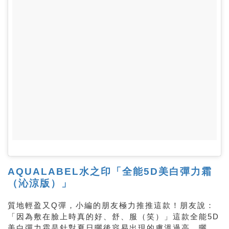
AQUALABEL水之印「全能5D美白彈力霜
（沁涼版）」
質地輕盈又Q彈，小編的朋友極力推推這款！朋友說：
「因為敷在臉上時真的好、舒、服（笑）」這款全能5D
美白彈力霜是針對夏日曬後容易出現的膚溫過高、曬