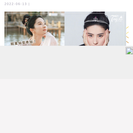
2022-06-13 |
最近追劇要追啥？先來看看仙女姊姊－劉亦菲的最新陸
劇《夢華錄》吧！一開播劉亦菲的名字就衝上了熱搜，
不僅是因為演技更厲害，而是她那16年來都不變的肌膚
實在太搶眼！到底如何在高清鏡頭下，還能保有吹彈可
破肌膚？一起來學看看吧～