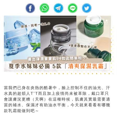
當我們已身在炎熱的酷暑中，臉上控制不住的油光、汗
水真的超煩人TˇT而且加上疫情尚未被革除，戴口罩只
會讓膚況更糟（天啊）在這種時候，肌膚其實最需要適
當的補水、保濕才有助油水平衡，今天就來看看有哪幾
款乳霜能做到吧～