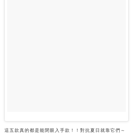
這五款真的都是能閉眼入手款！！對抗夏日就靠它們～