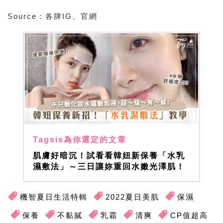
Source：各牌IG、官網
肌膚好暗沉！試看看韓妞新保養「水乳
濕敷法」～三日讓妳重回水嫩光澤肌！
機智夏日生活特輯
2022夏日美肌
保濕
保養
不黏膩
乳霜
清爽
CP值超高