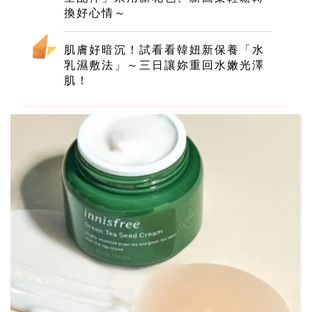
換好心情～
肌膚好暗沉！試看看韓妞新保養「水
乳濕敷法」～三日讓妳重回水嫩光澤
肌！