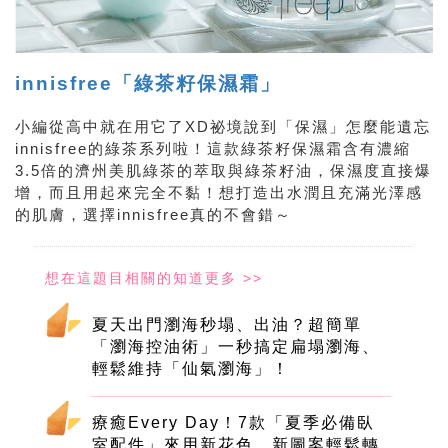
innisfree「綠茶籽保濕霜」
小編從高中就在用它了XD祕境說到「保濕」怎麼能遺忘
innisfree的綠茶系列啦！這款綠茶籽保濕霜含有濃縮
3.5倍的濟州美肌綠茶的萃取與綠茶籽油，保濕度直接爆
增，而且用起來完全不黏！想打造出水潤且充滿光澤感
的肌膚，選擇innisfree真的不會錯～
夏天出門瀏海秒塌、出油？超簡單
「瀏海控油術」一秒搞定扁塌瀏海、
輕鬆維持「仙氣瀏海」！
療癒Every Day！7款「夏季必備臥
室配件」來用新花色、新圖案輕鬆轉