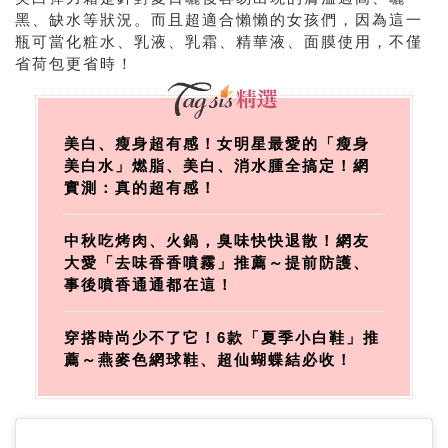
黑、缺水等狀況。而且超適合懶懶的女孩們，因為這一
瓶可當化粧水、乳液、乳霜、精華液、面膜使用，不僅
省荷包更省時！
美白、瘦身超有感！女明星最愛的「瘦身
美白水」燃脂、美白、消水腫全搞定！網
實測：真的超有感！
中秋吃烤肉、火鍋，臭味快快退散！網友
大愛「去味香香噴霧」推薦～提前防護、
事後噴香通通都在這！
穿搭時尚少不了它！6款「夏季小白鞋」推
薦～燕麥色網球鞋、超仙蝴蝶結必收！