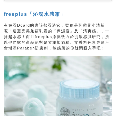
freeplus「沁潤水感霜」
有在看Dcard的應該都看過它，號稱是乳霜界小清新
呢！這瓶完美兼顧乳霜的「保濕度」及「清爽感」，一
抹超水感！而且freeplus原就致力於從敏感肌研究，所
以他們家的產品絕對是零添加酒精、零香料色素更是不
會增添Paraben防腐劑，敏感肌的你就閉眼入手吧！