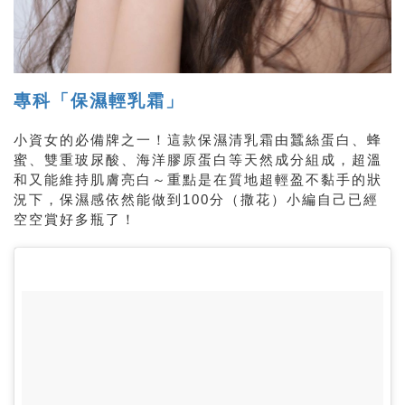
專科「保濕輕乳霜」
小資女的必備牌之一！這款保濕清乳霜由蠶絲蛋白、蜂
蜜、雙重玻尿酸、海洋膠原蛋白等天然成分組成，超溫
和又能維持肌膚亮白～重點是在質地超輕盈不黏手的狀
況下，保濕感依然能做到100分（撒花）小編自己已經
空空賞好多瓶了！