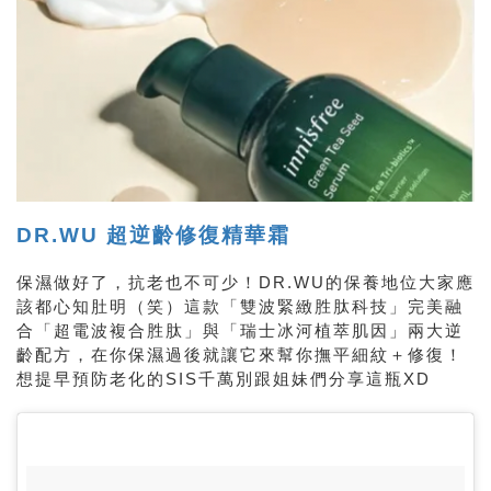
DR.WU 超逆齡修復精華霜
保濕做好了，抗老也不可少！DR.WU的保養地位大家應
該都心知肚明（笑）這款「雙波緊緻胜肽科技」完美融
合「超電波複合胜肽」與「瑞士冰河植萃肌因」兩大逆
齡配方，在你保濕過後就讓它來幫你撫平細紋＋修復！
想提早預防老化的SIS千萬別跟姐妹們分享這瓶XD