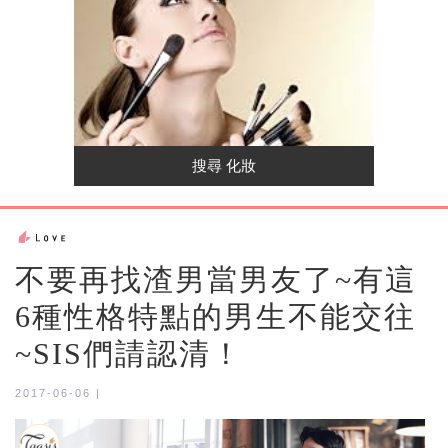
不要再找渣男當男友了~有這
6種性格特點的男生不能交往
~SIS們請認清！
2017-06-06 |