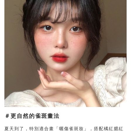
＃更自然的雀斑畫法
夏天到了，特別適合畫「曬傷雀斑妝」，搭配橘紅腮紅