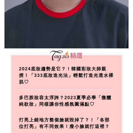
2024底妝趨勢是它？！韓國彩妝大師親
授！「333底妝造光法」輕鬆打造光透水裸
肌♡
多巴胺妝容太浮誇？2023夏季必學「微醺
純欲妝」同樣讓你性感氛圍滿點♡
打亮上錯地方整個臉就毀掉了？！「各部
位打亮」有不同效果！瘦小臉就打這裡？