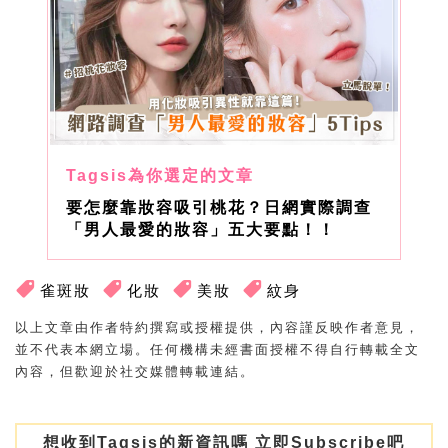
要怎麼靠妝容吸引桃花？日網實際調查
「男人最愛的妝容」五大要點！！
雀斑妝
化妝
美妝
紋身
以上文章由作者特約撰寫或授權提供，內容謹反映作者意見，
並不代表本網立場。任何機構未經書面授權不得自行轉載全文
內容，但歡迎於社交媒體轉載連結。
想收到Tagsis的新資訊嗎 立即Subscribe吧