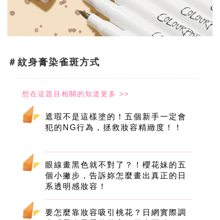
＃紋身膏染雀斑方式
遮瑕不是這樣塗的！五個新手一定會
犯的NG行為，拯救妝容精緻度！！
眼線畫黑色就不對了？！櫻花妹的五
個小撇步，告訴妳怎麼畫出真正的日
系透明感妝容！
要怎麼靠妝容吸引桃花？日網實際調