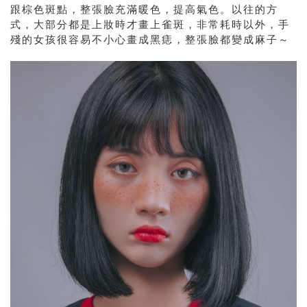
跟棕色斑點，整張臉充滿暖色，提高氣色。以往的方
式，大部分都是上妝時才畫上雀斑，非常耗時以外，手
殘的女孩很容易不小心畫成黑痣，整張臉都變成麻子～