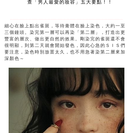
查「男人最愛的妝容」五大要點！！
細心在臉上點出雀斑，等待膏體在臉上染色，大約一至
三個鐘頭。染完第一層可以再染「第二層」，打造出更
豐富的層次、做出更自然的效果。剛染完的雀斑還不會
很明顯，到第二天就會開始發色，因此心急的ＳＩＳ們
要注意，染色時別放置太久，也不用急著染第二層來加
深顏色～