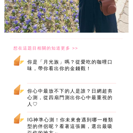
你是「月光族」嗎？從愛吃的咖哩口
味，帶你看出你的金錢觀！
你心中最放不下的人是誰？日網超夯
心測，從四扇門測出你心中最重視的
人♡
IG神準心測！你未來會遇到哪一種類
型的伴侶呢？看著這張圖，選出最吸
引你的地方～