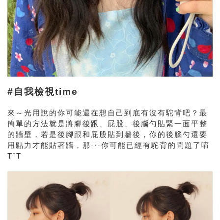
#自我檢視time
來～光用說的你可能還在想自己到底有沒有駝背吧？最
簡單的方法就是將腳後跟、屁股、後腦勺貼緊一面平整
的牆壁，若是後腳跟和屁股貼到牆後，你的後腦勺還要
用點力才能貼著牆，那
···
你可能已經有駝背的問題了唷
TˇT