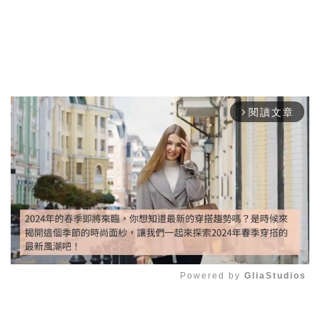
閱讀文章
arrow_forward_ios
Powered by 
GliaStudios
Mute