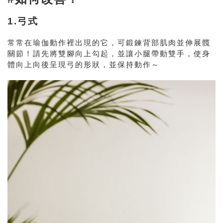
1.弓式
常常在瑜伽動作裡出現的它，可鍛鍊背部肌肉並伸展髖
關節！請先將雙腳向上勾起，並讓小腿帶動雙手，使身
體向上向後呈現弓的形狀，並保持動作～