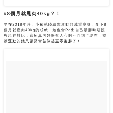
#8個月就甩肉40kg？！
早在
2018
年時，小禎就陸續靠運動與減重瘦身，創下
8
個月就產肉
40kg
的成就！她也會
Po
出自己最胖時期照
與現在對比，這招真的好振奮人心啊～而到了現在，持
續運動的她又更緊實苗條甚至零復胖了！