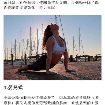
頭部朝上延伸頸部，使關節撐起展開。這個動作除了能
改善駝背還能強化手臂力量呢！
4.嬰兒式
小編做瑜伽時最愛這個姿勢了，因為真的好放鬆呀（療
癒臉）嬰兒式能伸展背部緊繃的肌肉，並使肩頸的血液