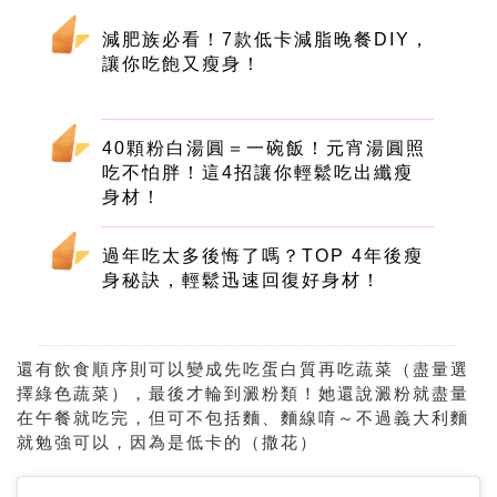
減肥族必看！7款低卡減脂晚餐DIY，
讓你吃飽又瘦身！
40顆粉白湯圓＝一碗飯！元宵湯圓照
吃不怕胖！這4招讓你輕鬆吃出纖瘦
身材！
過年吃太多後悔了嗎？TOP 4年後瘦
身秘訣，輕鬆迅速回復好身材！
還有飲食順序則可以變成先吃蛋白質再吃蔬菜（盡量選
擇綠色蔬菜），最後才輪到澱粉類！她還說澱粉就盡量
在午餐就吃完，但可不包括麵、麵線唷～不過義大利麵
就勉強可以，因為是低卡的（撒花）