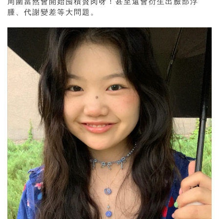
周圍當然會開始囤積贅肉呀！甚至還會衍生出臉部浮
腫、代謝變差等大問題。