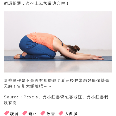
循環暢通，久坐上班族最適合啦！
這些動作是不是沒有那麼難？看完後趕緊鋪好瑜伽墊每
天練！告別大餅臉吧～～
Source：Pexels、@小紅書背包客老汪、@小紅書我
沒有肉
駝背
矯正
改善
大餅臉