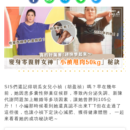
SIS
們還記得胡瓜女兒小禎（胡盈禎）嗎？早在幾年
前，她因患多囊性卵巢症候群，導致內分泌失調、新陳
代謝問題加上離婚等多項因素，讓她曾胖到
105
公
斤！！小編那時候看到她還真認不出來TˇT但在走過了
這些後，也讓小禎下定決心減肥、獲得健康體態， 一起
來看看她的成功秘訣吧～