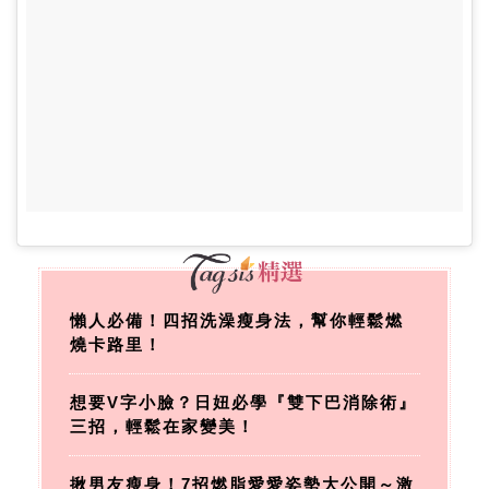
懶人必備！四招洗澡瘦身法，幫你輕鬆燃
燒卡路里！
想要V字小臉？日妞必學『雙下巴消除術』
三招，輕鬆在家變美！
揪男友瘦身！7招燃脂愛愛姿勢大公開～激