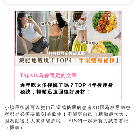
過年吃太多後悔了嗎？TOP 4年後瘦身
秘訣，輕鬆迅速回復好身材！
小禎最後說可以把自己當成糖尿病患者
XD
因為糖尿病患
者都是必須要低
GI
的飲食！不能讓自己血糖動盪太大，
因為動盪太大就會變胖啦～
SIS
們一起來努力試看看吧
（握拳）