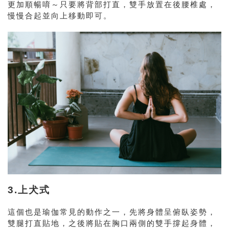
更加順暢唷～只要將背部打直，雙手放置在後腰椎處，
慢慢合起並向上移動即可。
3.上犬式
這個也是瑜伽常見的動作之一，先將身體呈俯臥姿勢，
雙腿打直貼地，之後將貼在胸口兩側的雙手撐起身體，