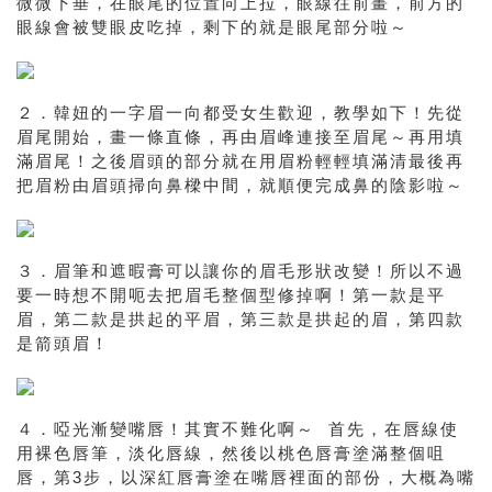
微微下垂，在眼尾的位置向上拉，眼線往前畫，前方的
眼線會被雙眼皮吃掉，剩下的就是眼尾部分啦～
２．韓妞的一字眉一向都受女生歡迎，教學如下！先從
眉尾開始，畫一條直條，再由眉峰連接至眉尾～再用填
滿眉尾！之後眉頭的部分就在用眉粉輕輕填滿清最後再
把眉粉由眉頭掃向鼻樑中間，就順便完成鼻的陰影啦～
３．眉筆和遮暇膏可以讓你的眉毛形狀改變！所以不過
要一時想不開呃去把眉毛整個型修掉啊！第一款是平
眉，第二款是拱起的平眉，第三款是拱起的眉，第四款
是箭頭眉！
４．啞光漸變嘴唇！其實不難化啊～ 首先，在唇線使
用裸色唇筆，淡化唇線，然後以桃色唇膏塗滿整個咀
唇，第3步，以深紅唇膏塗在嘴唇裡面的部份，大概為嘴