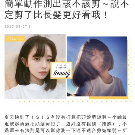
簡單動作測出該不該剪～說不
定剪了比長髮更好看哦！
2017-05-07 |
夏天快到了！ＳＩＳ有沒有打算把頭髮剪短啊～小編最
近鼓起勇氣把頭髮剪短了，還好沒有很醜（掩臉），不
過原來有法則是可以幫你測一下適不適合剪短頭髮～所