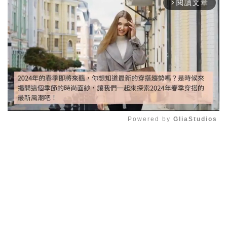
閱讀文章
arrow_forward_ios
Powered by 
GliaStudios
Mute