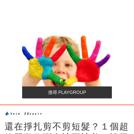
還在掙扎剪不剪短髮？１個超