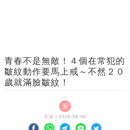
青春不是無敵！４個在常犯的
皺紋動作要馬上戒～不然２０
歲就滿臉皺紋！
安
安娜
| 2026-08-06