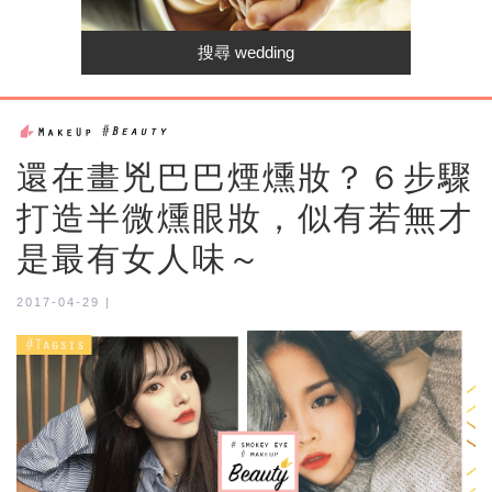
還在畫兇巴巴煙燻妝？６步驟
打造半微燻眼妝，似有若無才
是最有女人味～
2017-04-29 |