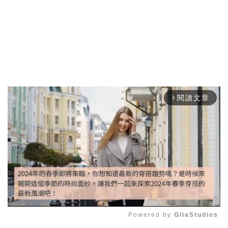
閱讀文章
arrow_forward_ios
Powered by 
GliaStudios