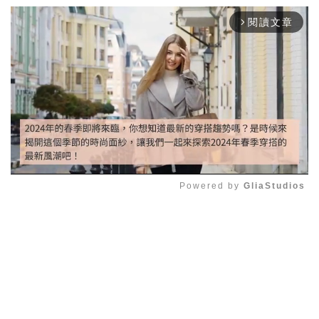
閱讀文章
arrow_forward_ios
Powered by 
GliaStudios
Mute