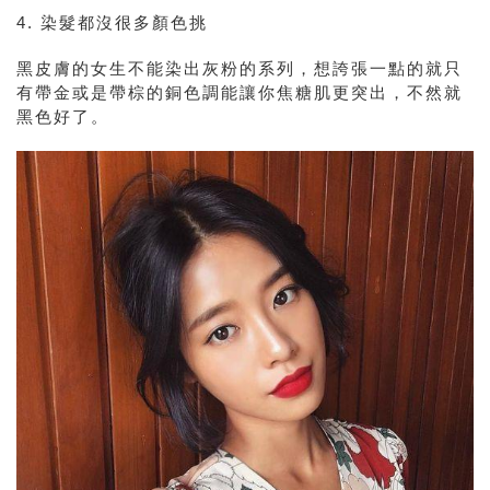
4. 染髮都沒很多顏色挑
黑皮膚的女生不能染出灰粉的系列，想誇張一點的就只
有
帶金或是帶棕的銅色調能讓你焦糖肌更突出，不然就
黑色好了。