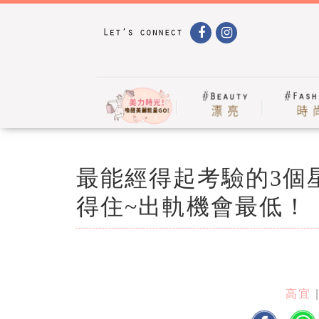
最能經得起考驗的3個
得住~出軌機會最低！
高宜
|