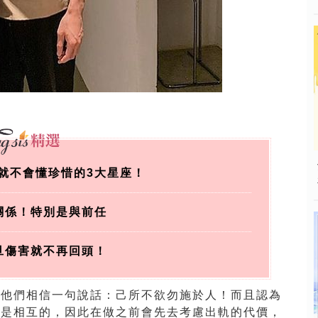
就不會懂珍惜的3大星座！
關係！特別是與前任
旦傷害就不再回頭！
，他們相信一句說話：己所不欲勿施於人！而且認為
情是相互的，因此在做之前會先去考慮出軌的代價，