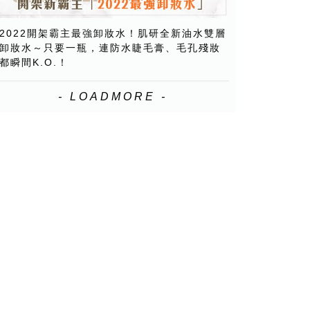
2022開架霸主最強卸妝水！肌研全新油水雙層
卸妝水～只要一瓶，連防水睫毛膏、毛孔殘妝
都瞬間K.O.！
- LOADMORE -