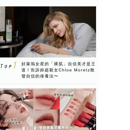
好萊塢女星的「裸肌」自信美才是王
道！告訴妳超殺女Chloe Moretz散
發自信的保養法〜