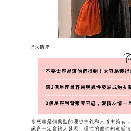
#水瓶座
不要太容易讓他們得到！太容易獲得
這3個星座最容易與異性發展成炮友
3個星座對背叛零容忍，愛情友情一
水瓶座是個典型的理想主義和人道主義者
謊言一定會被人發現，理性的他們知道感