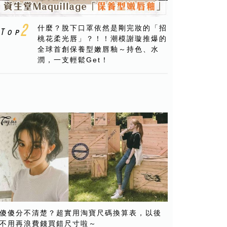
什麼？脫下口罩依然是剛完妝的「招
桃花柔光唇」？！！潮模謝璇推爆的
全球首創保養型嫩唇釉～持色、水
潤，一支輕鬆Get！
傻傻分不清楚？超實用淘寶尺碼換算表，以後
不用再浪費錢買錯尺寸啦～