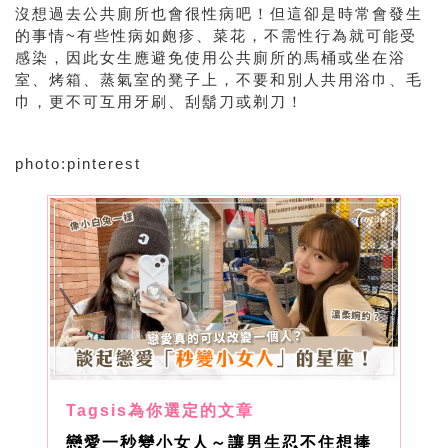
沒想過去公共廁所也會很性病吧！但這卻是時常會發生
的事情~有些性病如皰疹、菜花，不需性行為就可能受
感染，因此女生應避免使用公共廁所的馬桶或坐在浴
室、烤箱、蒸氣室的凳子上，不要和別人共用浴巾、毛
巾，更不可互用牙刷、刮鬍刀或剃刀！
photo:pinterest
戀愛一秒變小女人～讓男生忍不住想捧