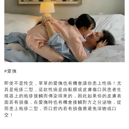
#愛撫
即使不是性交，單單的愛撫也有機會讓你患上性病！尤
其是疱疹二型，這款性病是由黏膜或皮膚傷口與患者生
殖器上的疱疹接觸而傳染得來的，因此如果你的皮膚表
面若有損傷，在愛撫時也有機會接觸對方之分泌物，從
而患上疱疹二型，而口腔內若有損傷應避免深吻或口
交！