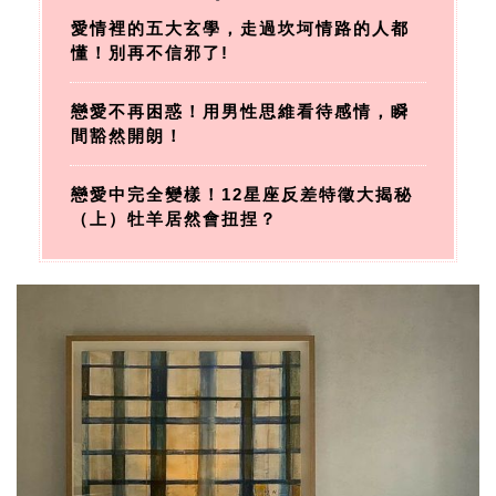
愛情裡的五大玄學，走過坎坷情路的人都
懂！別再不信邪了!
戀愛不再困惑！用男性思維看待感情，瞬
間豁然開朗！
戀愛中完全變樣！12星座反差特徵大揭秘
（上）牡羊居然會扭捏？