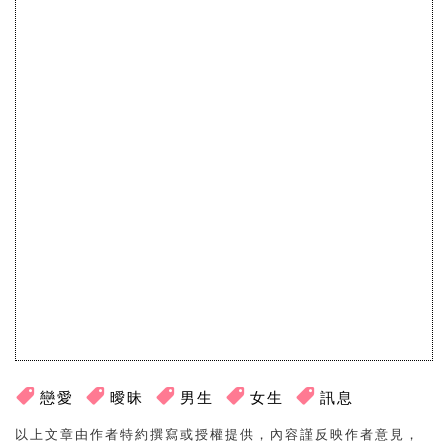
戀愛
曖昧
男生
女生
訊息
以上文章由作者特約撰寫或授權提供，內容謹反映作者意見，