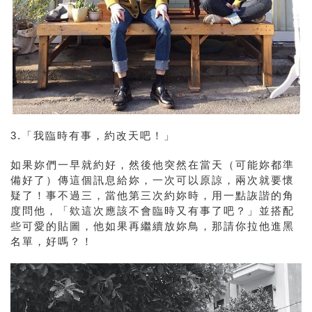
3.「我臨時有事，約改天吧！」
如果妳們一早就約好，然後他突然在當天（可能妳都準
備好了）傳這個訊息給妳，一次可以原諒，兩次就要懷
疑了！事不過三，當他第三次約妳時，用一點詼諧的角
度問他，「欸這次應該不會臨時又有事了吧？」並搭配
些可愛的貼圖，他如果再繼續放妳鳥，那請你拉他進黑
名單，好嗎？！