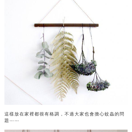
這樣放在家裡都很有格調，不過大家也會擔心蚊蟲的問
題⋯⋯